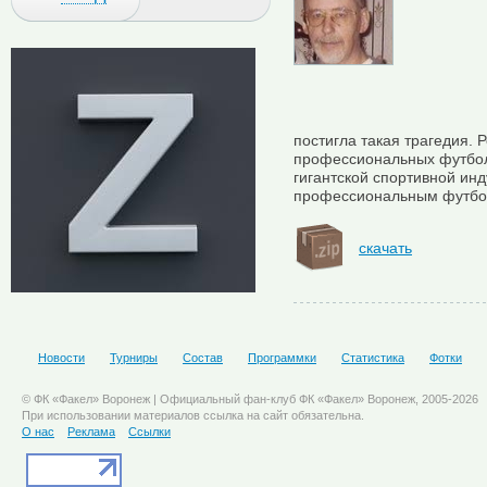
постигла такая трагедия. 
профессиональных футбол
гигантской спортивной инд
профессиональным футбо
скачать
Новости
Турниры
Состав
Программки
Статистика
Фотки
© ФК «Факел» Воронеж | Официальный фан-клуб ФК «Факел» Воронеж, 2005-2026
При использовании материалов ссылка на сайт обязательна.
О нас
Реклама
Ссылки