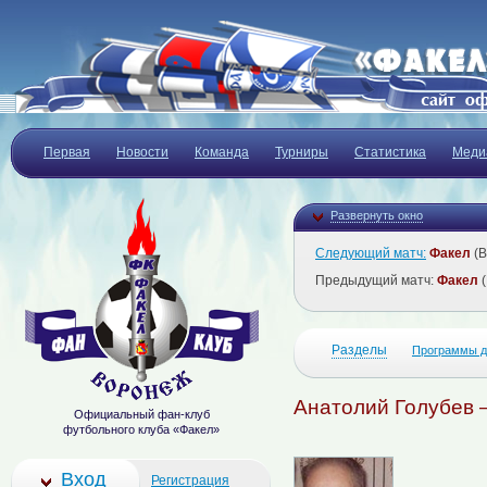
Первая
Новости
Команда
Турниры
Статистика
Меди
Развернуть окно
Следующий матч:
Факел
(В
Предыдущий матч:
Факел
(
Разделы
Программы д
Анатолий Голубев 
Официальный фан-клуб
футбольного клуба «Факел»
Вход
Регистрация