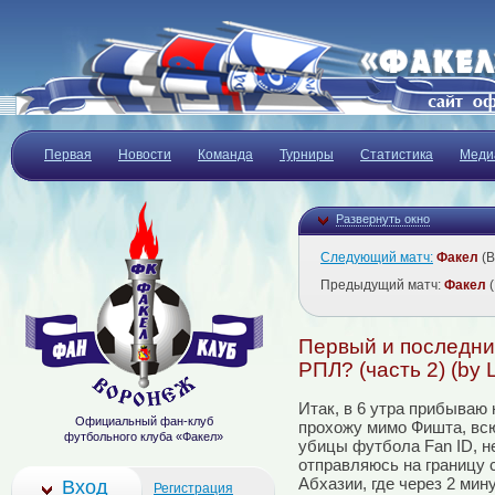
Первая
Новости
Команда
Турниры
Статистика
Меди
Развернуть окно
Следующий матч:
Факел
(В
Предыдущий матч:
Факел
(
Первый и последний
РПЛ? (часть 2) (by 
Итак, в 6 утра прибываю
Официальный фан-клуб
прохожу мимо Фишта, всю
футбольного клуба «Факел»
убицы футбола Fan ID, н
отправляюсь на границу с
Абхазии, где через 2 ми
Вход
Регистрация