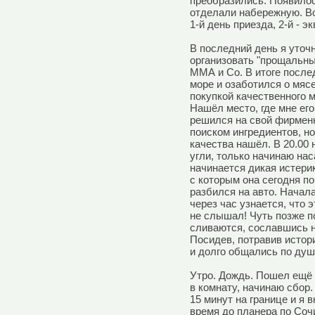
преобразились. Появилос
отделали набережную. В
1-й день приезда, 2-й - эк
В последний день я уточ
организовать "прощальны
ММА и Со. В итоге после
море и озаботился о мясе
покупкой качественного м
Нашёл место, где мне его
решился на свой фирменн
поиском ингредиентов, но
качества нашёл. В 20.00 
угли, только начинаю на
начинается дикая истерик
с которым она сегодня по
разбился на авто. Начала
через час узнается, что 
не слышал! Чуть позже п
сливаются, сославшись н
Посидев, потравив истори
и долго общались по душ
Утро. Дождь. Пошел ещё
в комнату, начинаю сбор
15 минут на границе и я 
время до планера по Сочи