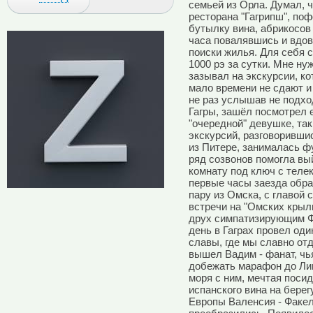
семьей из Орла.
Думал, ч
ресторана "Гагрипш", поф
бутылку вина, абрикосов 
часа повалявшись и вдов
поиски жилья. Для себя 
1000 рэ за сутки. Мне ну
зазывал на экскурсии, ко
мало времени не сдают и 
не раз услышав не подх
Гагры, зашёл посмотрел е
"очередной" девушке, та
экскурсий, разговоривши
из Питере, занималась ф
ряд созвонов помогла вый
комнату под ключ с теле
первые часы заезда обра
пару из Омска, с главой 
встречи на "Омских крыль
друх симпатизирующим Ф
день в Гаграх провел од
славы, где мы славно отд
вышел Вадим - фанат, чь
добежать марафон до Лип
моря с ним, мечтая посид
испанского вина на берег
Европы Валенсия - Факел