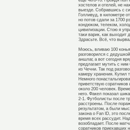
ещё чего-то. Пройдя пол
хостелов и отелей, не на
выезде. Собравшись с си
Голливуд, в километре от
но потов сдали за 1700 
кондюком, телеком, холо
цивилизации. Стою я уп
таки варик, как выходит 
Здрасьте. Всё, что вырва
Моюсь, вливаю 100 конья
разговорился с дедушкой
аншлаг, а вот сегодня вря
предлагает мутить с ним
из Чечни. Так под разгов
камеру хранения. Купил т
Немного понастальгировал
приветствую соратников 
около 200 человек. Врем
него. Факел показал шика
2-1. Футболисты после т
расстроены. После пора
результатом, а были мыс
закона о Fan ID, это пос
время всех рассудит. На
возобладает. После матч
соратников приехавших н