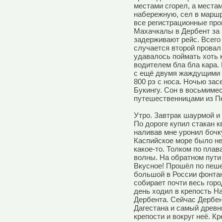
местами сгорел, а места
набережную, сел в маршр
все регистрационные про
Махачкалы в Дербент за 
задерживают рейс. Всего 
случается второй провал
удавалось поймать хоть 
водителем бла бла кара.
с ещё двумя жаждущими п
800 рэ с носа. Ночью зас
Букингу. Сон в восьмиме
путешественницами из П
Утро. Завтрак шаурмой и
По дороге купил стакан к
наливав мне уронил бочк
Каспийское море было не
какое-то. Толком по плав
волны. На обратном пути
Вкусное! Прошёл по пеш
большой в России фонтан
собирает почти весь гор
день ходил в крепость 
Дербента. Сейчас Дербен
Дагестана и самый древн
крепости и вокруг неё. К