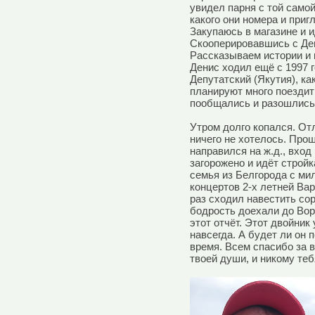
увидел парня с той самой
какого они номера и приг
Закупаюсь в магазине и и
Скооперировавшись с Ден
Рассказываем истории и 
Денис ходил ещё с 1997 г
Депутатский (Якутия), ка
планируют много поездит
пообщались и разошлись 
Утром долго копался. От
ничего не хотелось. Прош
направился на ж.д., вход
загорожено и идёт стройк
семья из Белгорода с м
концертов 2-х летней Вар
раз сходил навестить сор
бодрость доехали до Вор
этот отчёт. Этот двойник
навсегда. А будет ли он 
время. Всем спасибо за в
твоей души, и никому теб