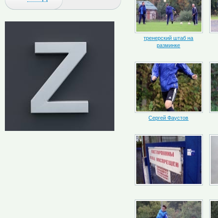
тренерский штаб на
разминке
Сергей Фаустов