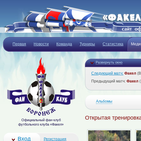
Первая
Новости
Команда
Турниры
Статистика
Меди
Развернуть окно
Следующий матч:
Факел
(В
Предыдущий матч:
Факел
(
Альбомы
Открытая тренировк
Официальный фан-клуб
футбольного клуба «Факел»
Вход
Регистрация