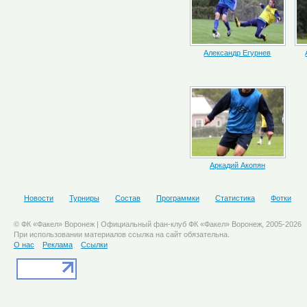
Александр Егурнев
Аркадий Акопян
Новости
Турниры
Состав
Программки
Статистика
Фотки
© ФК «Факел» Воронеж | Официальный фан-клуб ФК «Факел» Воронеж, 2005-2026
При использовании материалов ссылка на сайт обязательна.
О нас
Реклама
Ссылки