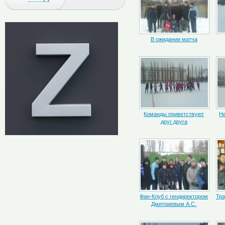
В ожидании матча
Команды приветствуют
Н
друг друга
Фан-Клуб с гендиректором
Тра
Дмитриевым А.С.