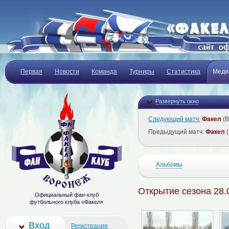
Первая
Новости
Команда
Турниры
Статистика
Меди
Развернуть окно
Следующий матч:
Факел
(В
Предыдущий матч:
Факел
(
Альбомы
Открытие сезона 28.
Официальный фан-клуб
футбольного клуба «Факел»
Вход
Регистрация