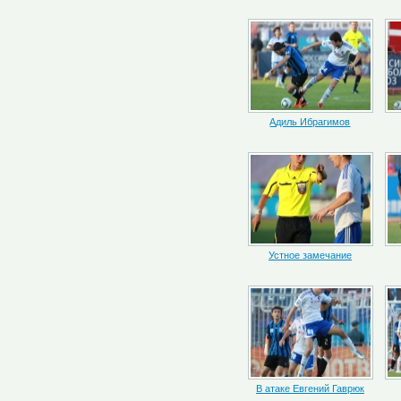
Адиль Ибрагимов
Устное замечание
В атаке Евгений Гаврюк