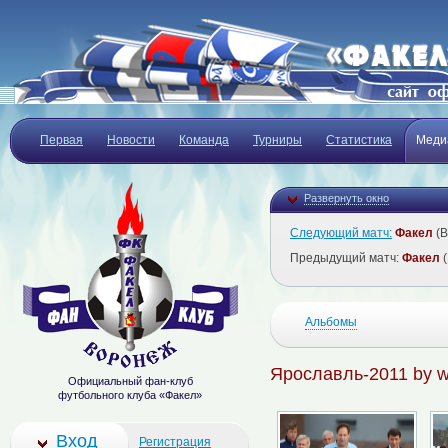
Первая
Новости
Команда
Турниры
Статистика
Меди
Развернуть окно
Следующий матч:
Факел
(В
Предыдущий матч:
Факел
(
Альбомы
Ярославль-2011 by w
Официальный фан-клуб
футбольного клуба «Факел»
Вход
Регистрация