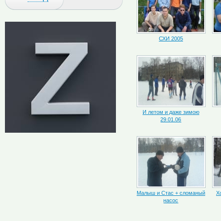
СХИ 2005
И летом и даже зимою
29.01.06
Малыш и Стас + сломаный
Х
насос