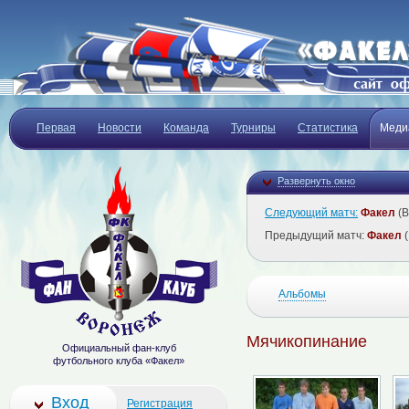
Первая
Новости
Команда
Турниры
Статистика
Меди
Развернуть окно
Следующий матч:
Факел
(В
Предыдущий матч:
Факел
(
Альбомы
Мячикопинание
Официальный фан-клуб
футбольного клуба «Факел»
Вход
Регистрация