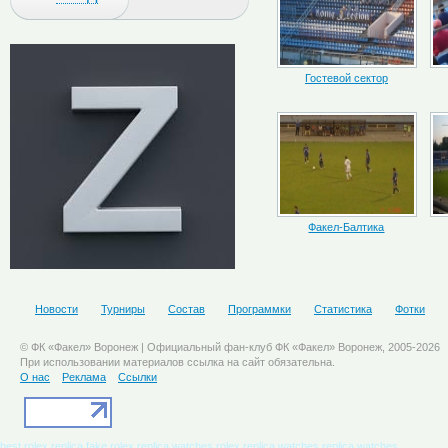
Гостевой сектор
Факел-Балтика
Новости
Турниры
Состав
Программки
Статистика
Фотки
© ФК «Факел» Воронеж | Официальный фан-клуб ФК «Факел» Воронеж, 2005-2026
При использовании материалов ссылка на сайт обязательна.
О нас
Реклама
Ссылки
best rolex replica
fake rolex
replica watches
rolex replica watches
replica watches