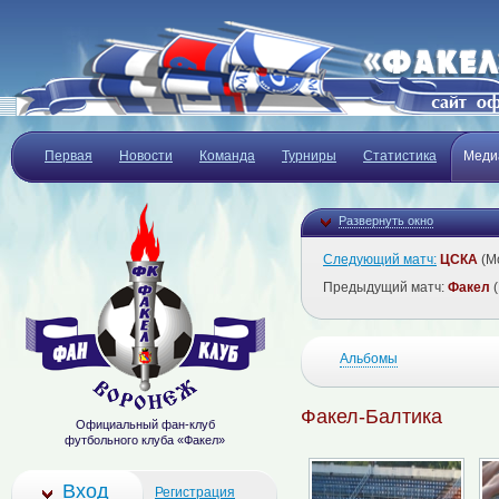
Первая
Новости
Команда
Турниры
Статистика
Меди
Развернуть окно
Следующий матч:
ЦСКА
(Мо
Предыдущий матч:
Факел
(
Альбомы
Факел-Балтика
Официальный фан-клуб
футбольного клуба «Факел»
Вход
Регистрация