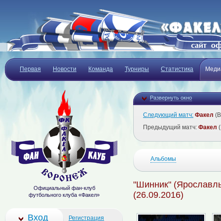
Первая
Новости
Команда
Турниры
Статистика
Меди
Развернуть окно
Следующий матч:
Факел
(В
Предыдущий матч:
Факел
(
Альбомы
"Шинник" (Ярославль
Официальный фан-клуб
(26.09.2016)
футбольного клуба «Факел»
Вход
Регистрация