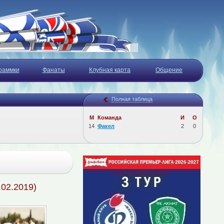
раммки
Фанаты
Клубная карта
Общение
Полная таблица
М
Команда
И
О
14
Факел
2
0
.02.2019)