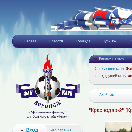
Первая
Новости
Команда
Турниры
Развернуть окно
Следующий матч:
Фа
Предыдущий матч:
Ф
Альбомы
"Краснодар-2" (К
Официальный фан-клуб
футбольного клуба «Факел»
Вход
Регистрация