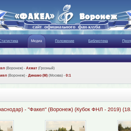
Статистика
Медиа
Положение
Библиотека
Прог
кел
(Воронеж) -
Ахмат
(Грозный)
акел
(Воронеж) -
Динамо (М)
(Москва) -
0:1
раснодар) - "Факел" (Воронеж) (Кубок ФНЛ - 2019) (18