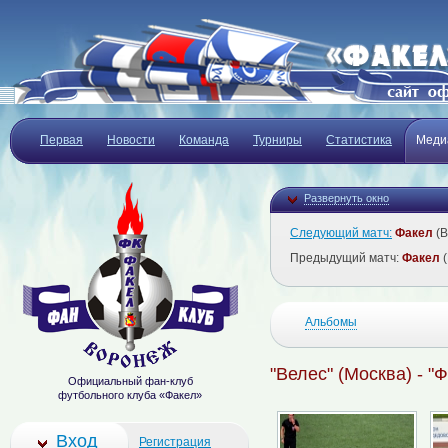
Первая
Новости
Команда
Турниры
Статистика
Меди
Развернуть окно
Следующий матч:
Факел
(В
Предыдущий матч:
Факел
(
Альбомы
"Велес" (Москва) - "
Официальный фан-клуб
футбольного клуба «Факел»
Вход
Регистрация