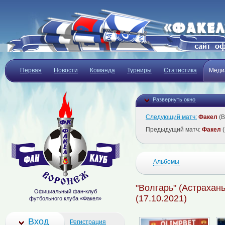
Первая
Новости
Команда
Турниры
Статистика
Меди
Развернуть окно
Следующий матч:
Факел
(В
Предыдущий матч:
Факел
(
Альбомы
"Волгарь" (Астрахань
Официальный фан-клуб
(17.10.2021)
футбольного клуба «Факел»
Вход
Регистрация