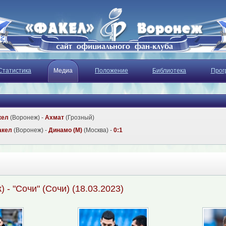
Статистика
Медиа
Положение
Библиотека
Прог
кел
(Воронеж) -
Ахмат
(Грозный)
акел
(Воронеж) -
Динамо (М)
(Москва) -
0:1
 - "Сочи" (Сочи) (18.03.2023)