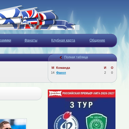
раммки
Фанаты
Клубная карта
Общение
Полная таблица
М
Команда
И
О
14
Факел
2
0