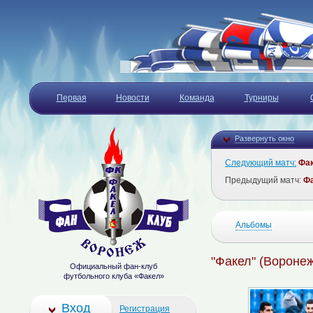
Первая
Новости
Команда
Турниры
Развернуть окно
Следующий матч:
Фа
Предыдущий матч:
Ф
Альбомы
"Факел" (Воронеж)
Официальный фан-клуб
футбольного клуба «Факел»
Вход
Регистрация