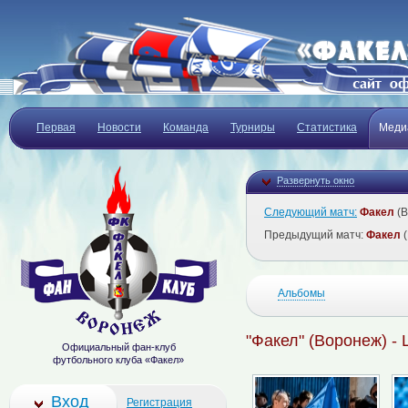
Первая
Новости
Команда
Турниры
Статистика
Меди
Развернуть окно
Следующий матч:
Факел
(В
Предыдущий матч:
Факел
(
Альбомы
"Факел" (Воронеж) - 
Официальный фан-клуб
футбольного клуба «Факел»
Вход
Регистрация