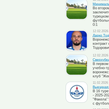
Минималь
Во второ
заключит
турецком
футбольн
0:1
12.02.2026 
Дарко Тод
Воронежс
контракт
Тодорови
12.02.2026 
Сверхубе
В первом
учебно-т
воронежс
клуб "Жен
11.02.2026 
Выездная 
В 16 тур
- 2025-2
"Факела"
с футбол