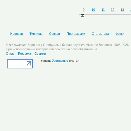
9
10
11
12
13
Новости
Турниры
Состав
Программки
Статистика
Фотки
© ФК «Факел» Воронеж | Официальный фан-клуб ФК «Факел» Воронеж, 2005-2026
При использовании материалов ссылка на сайт обязательна.
О нас
Реклама
Ссылки
купить
брендовые
платья