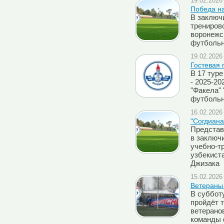
19.02.2026 
Победа на
В заключ
трениров
воронежс
футбольны
19.02.2026 
Гостевая 
В 17 тур
- 2025-2
"Факела" 
футбольны
16.02.2026 
"Согдиана
Представ
в заключ
учебно-т
узбекист
Джизака
15.02.2026 
Ветераны 
В субботу
пройдёт 
ветерано
команды 