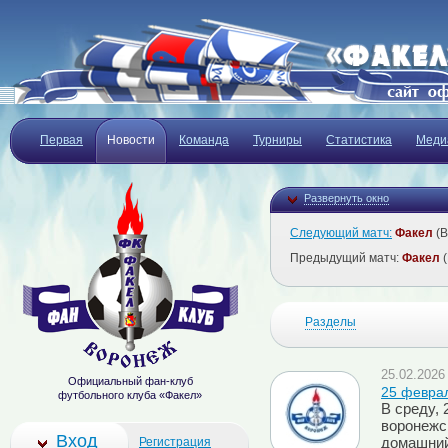
Первая
Новости
Команда
Турниры
Статистика
Меди
Развернуть окно
Следующий матч:
Факел
(В
Предыдущий матч:
Факел
(
Разделы
25.02.2026 
Официальный фан-клуб
25 феврал
футбольного клуба «Факел»
В среду,
воронежс
Вход
Регистрация
домашний