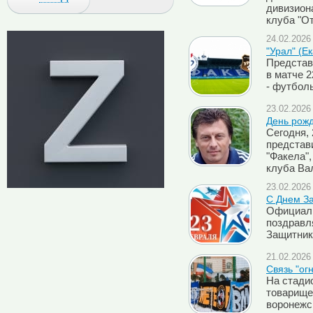
дивизион
клуба "О
24.02.2026 
"Урал" (Е
Представ
в матче 2
- футбол
23.02.2026 
День рож
Сегодня,
представ
"Факела"
клуба Ва
23.02.2026 
C Днем За
Официаль
поздравл
Защитник
21.02.2026 
Cвязь "ог
На стади
товарище
воронежс