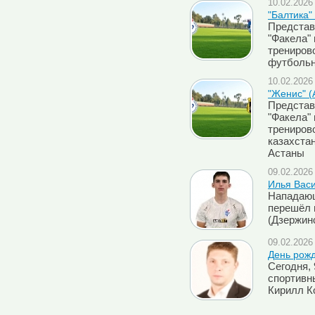
10.02.2026 
"Балтика"
Представ
"Факела"
трениров
футбольн
10.02.2026 
"Женис" (
Представ
"Факела"
трениров
казахста
Астаны
09.02.2026 
Илья Васи
Нападающ
перешёл 
(Дзержин
09.02.2026 
День рож
Сегодня,
спортивн
Кирилл К