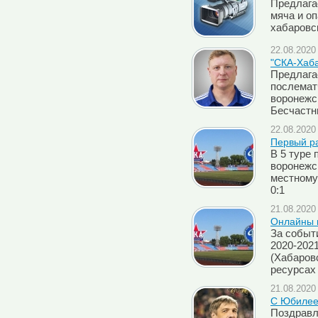
Предлага
мяча и о
хабаровс
22.08.2020 
"СКА-Хаба
Предлага
послемат
воронежс
Бесчастн
22.08.2020 
Первый ра
В 5 туре 
воронежс
местному
0:1
21.08.2020 
Онлайны м
За событи
2020-2021
(Хабаров
ресурсах
21.08.2020 
С Юбилее
Поздравл