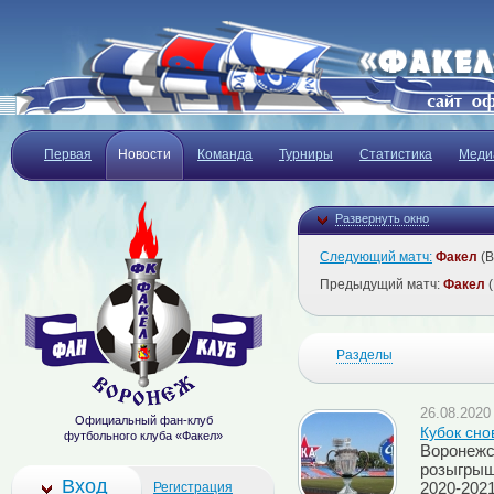
Первая
Новости
Команда
Турниры
Статистика
Меди
Развернуть окно
Следующий матч:
Факел
(В
Предыдущий матч:
Факел
(
Разделы
26.08.2020 
Официальный фан-клуб
Кубок сно
футбольного клуба «Факел»
Воронежс
розыгрыш
Вход
Регистрация
2020-202