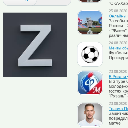
"СКА-Хаба
25.08.2020 
Онлайны м
За событ
России - 
- "Факел"
различны
24.08.2020 
Мечты сб
Футбольн
Проскури
23.08.2020 
В Рязани 
В 3 туре
молодежн
гостях к
"Рязань" -
23.08.2020 
Травма П
Защитник
повредил
матче