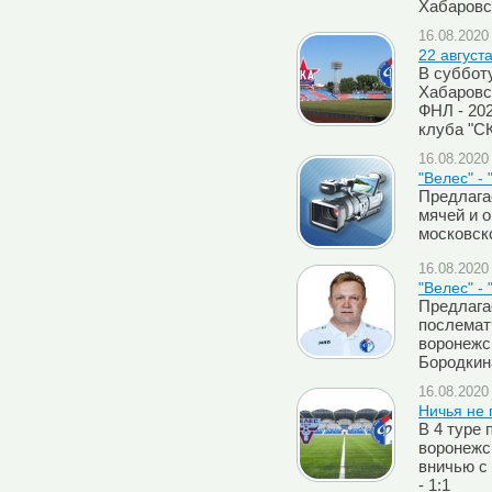
Хабаровс
16.08.2020 
22 август
В субботу
Хабаровс
ФНЛ - 20
клуба "С
16.08.2020 
"Велес" -
Предлага
мячей и 
московск
16.08.2020 
"Велес" -
Предлага
послемат
воронежс
Бородкин
16.08.2020 
Ничья не 
В 4 туре 
воронежс
вничью с
- 1:1