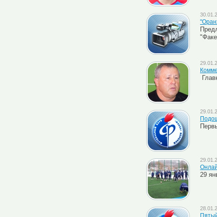
30.01.
"Оран
Предл
"Факе
29.01.
Комме
Главн
29.01.
Подош
Первы
29.01.
Онлай
29 ян
28.01.
Пятый