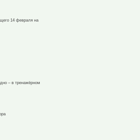
щего 14 февраля на
одно – в тренажёрном
ора