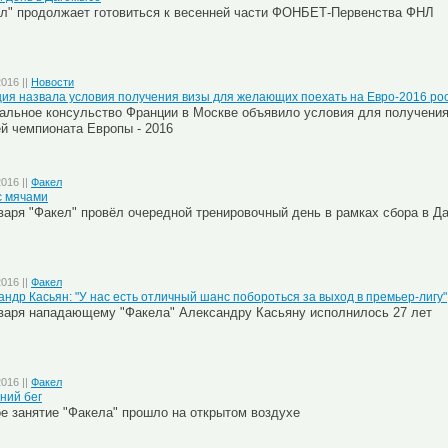
л" продолжает готовиться к весенней части ФОНБЕТ-Первенства ФНЛ
2016 ||
Новости
ия назвала условия получения визы для желающих поехать на Евро-2016 ро
альное консульство Франции в Москве объявило условия для получени
й чемпионата Европы - 2016
2016 ||
Факел
с мячами
варя "Факел" провёл очередной тренировочный день в рамках сбора в Д
2016 ||
Факел
андр Касьян: "У нас есть отличный шанс побороться за выход в премьер-лигу"
варя нападающему "Факела" Александру Касьяну исполнилось 27 лет
2016 ||
Факел
ний бег
е занятие "Факела" прошло на открытом воздухе