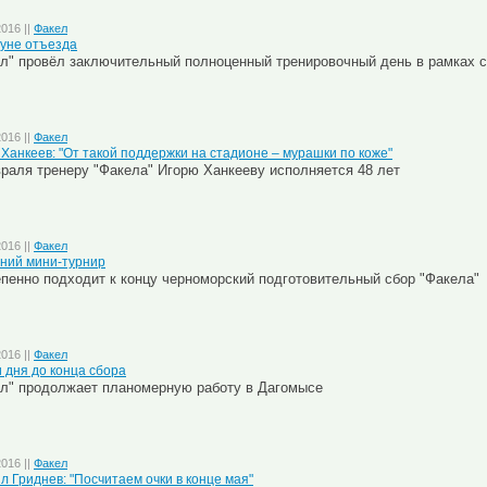
2016 ||
Факел
уне отъезда
л" провёл заключительный полноценный тренировочный день в рамках 
2016 ||
Факел
 Ханкеев: "От такой поддержки на стадионе – мурашки по коже"
раля тренеру "Факела" Игорю Ханкееву исполняется 48 лет
2016 ||
Факел
ний мини-турнир
пенно подходит к концу черноморский подготовительный сбор "Факела"
2016 ||
Факел
и дня до конца сбора
л" продолжает планомерную работу в Дагомысе
2016 ||
Факел
л Гриднев: "Посчитаем очки в конце мая"