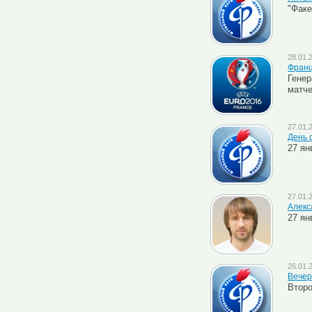
"Факе
28.01.
Франц
Генер
матче
27.01.
День 
27 ян
27.01.
Алекс
27 ян
26.01.
Вечер
Второ