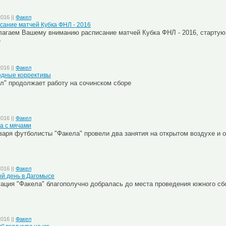
2016 ||
Факел
сание матчей Кубка ФНЛ - 2016
агаем Вашему вниманию расписание матчей Кубка ФНЛ - 2016, стартую
е
2016 ||
Факел
дные коррективы
л" продолжает работу на сочинском сборе
2016 ||
Факел
а с мячами
варя футболисты "Факела" провели два занятия на открытом воздухе и 
2016 ||
Факел
й день в Дагомысе
ация "Факела" благополучно добралась до места проведения южного сб
2016 ||
Факел