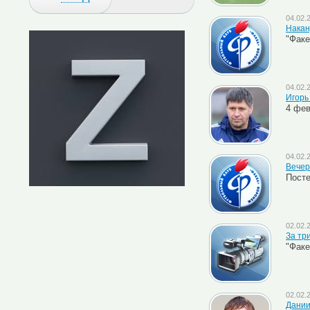
04.02.
Накан
"Факе
04.02.
Игорь
4 фев
04.02.
Вечер
Посте
02.02.
За тр
"Факе
02.02.
Дании