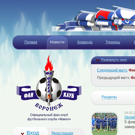
Первая
Новости
Команда
Турниры
Развернуть окно
Следующий матч:
Фа
Предыдущий матч:
Ф
Разделы
04.02.
Официальный фан-клуб
Онлай
футбольного клуба «Факел»
5 фев
завер
Вход
Регистрация