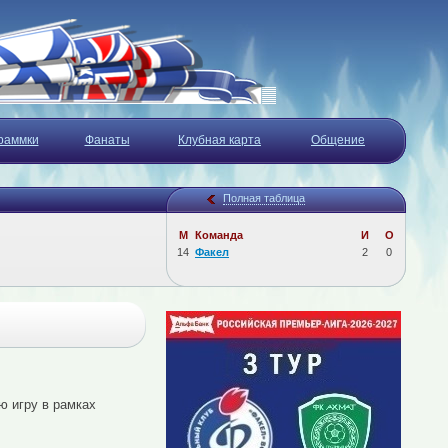
раммки
Фанаты
Клубная карта
Общение
Полная таблица
М
Команда
И
О
14
Факел
2
0
 игру в рамках