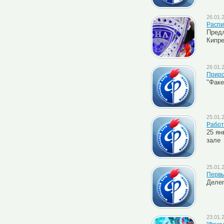
26.01.
Распи
Предл
Кипр
26.01.
Приро
"Факе
25.01.
Работ
25 ян
зале
25.01.
Первы
Делег
23.01.