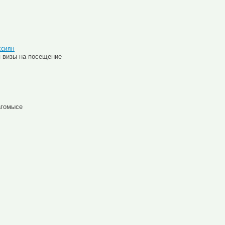
ссиян
я визы на посещение
агомысе