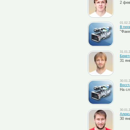
2 фев
01.02.
В пер
"Факе
31.01.
Бекет
31 ян
30.01.
Восст
На сл
30.01.
Алекс
30 ян