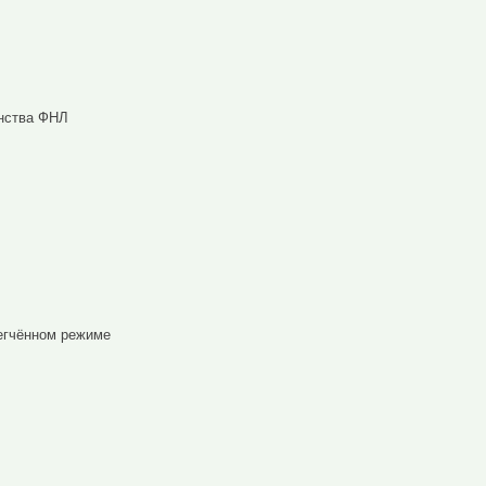
енства ФНЛ
егчённом режиме