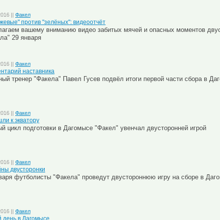
2016 ||
Факел
жевые" против "зелёных": видеоотчёт
агаем вашему вниманию видео забитых мячей и опасных моментов дву
ла" 29 января
2016 ||
Факел
нтарий наставника
ый тренер "Факела" Павел Гусев подвёл итоги первой части сбора в Да
2016 ||
Факел
ли к экватору
й цикл подготовки в Дагомысе "Факел" увенчал двусторонней игрой
2016 ||
Факел
ны двусторонки
варя футболисты "Факела" проведут двустороннюю игру на сборе в Даг
2016 ||
Факел
 день в Дагомысе