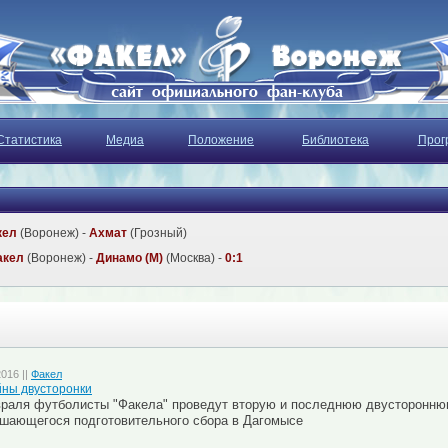
Статистика
Медиа
Положение
Библиотека
Прог
кел
(Воронеж) -
Ахмат
(Грозный)
акел
(Воронеж) -
Динамо (М)
(Москва) -
0:1
2016 ||
Факел
ны двусторонки
раля футболисты "Факела" проведут вторую и последнюю двустороннюю
шающегося подготовительного сбора в Дагомысе