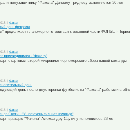
раля полузащитнику "Факела" Даниилу Гридневу исполняется 30 лет
2016 ||
Факел
вый день февраля
л" продолжает планомерно готовиться к весенней части ФОНБЕТ-Перв
2016 ||
Факел
ов присоединился к "Факелу"
варя стартовал второй микроцикл черноморского сбора нашей команды
2016 ||
Факел
ановительный день
едующий день после двусторонки футболисты "Факела" работали в обл
2016 ||
Факел
андр Саутин: "У нас очень сильная команда"
варя вратарю "Факела" Александру Саутину исполнилось 28 лет