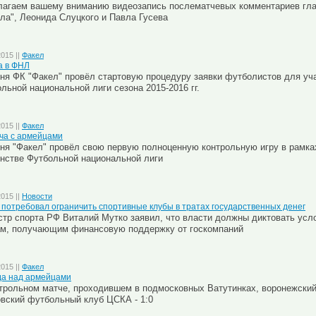
лагаем вашему вниманию видеозапись послематчевых комментариев гл
ла", Леонида Слуцкого и Павла Гусева
2015 ||
Факел
а в ФНЛ
ня ФК "Факел" провёл стартовую процедуру заявки футболистов для уча
льной национальной лиги сезона 2015-2016 гг.
2015 ||
Факел
ча с армейцами
ня "Факел" провёл свою первую полноценную контрольную игру в рамках
нстве Футбольной национальной лиги
2015 ||
Новости
 потребовал ограничить спортивные клубы в тратах государственных денег
тр спорта РФ Виталий Мутко заявил, что власти должны диктовать усл
ам, получающим финансовую поддержку от госкомпаний
2015 ||
Факел
а над армейцами
трольном матче, проходившем в подмосковных Ватутинках, воронежский
вский футбольный клуб ЦСКА - 1:0