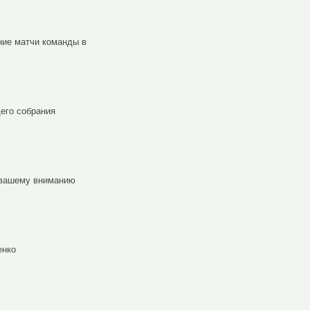
ние матчи команды в
его собрания
 вашему вниманию
енко