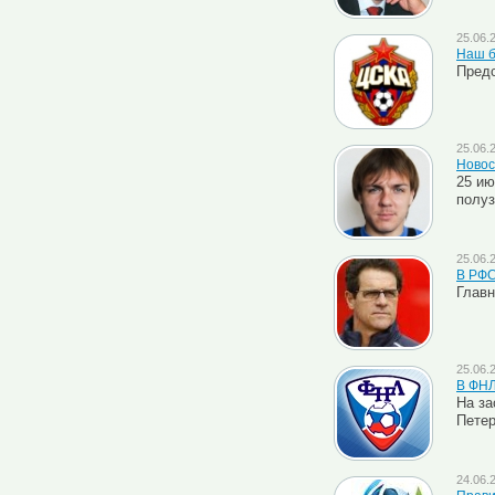
25.06.
Наш б
Предс
25.06.
Новос
25 ию
полуз
25.06.
В РФС
Главн
25.06.
В ФНЛ
На за
Петер
24.06.