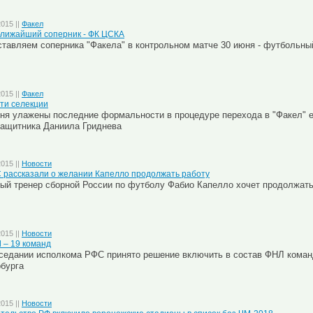
2015 ||
Факел
лижайший соперник - ФК ЦСКА
тавляем соперника "Факела" в контрольном матче 30 июня - футбольн
2015 ||
Факел
ти селекции
ня улажены последние формальности в процедуре перехода в "Факел" е
ащитника Даниила Гриднева
2015 ||
Новости
 рассказали о желании Капелло продолжать работу
ый тренер сборной России по футболу Фабио Капелло хочет продолжать
2015 ||
Новости
 – 19 команд
седании исполкома РФС принято решение включить в состав ФНЛ команду
бурга
2015 ||
Новости