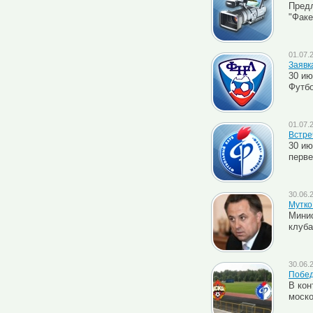
Пред
"Факе
01.07.
Заявк
30 ию
Футбо
01.07.
Встре
30 ию
перве
30.06.
Мутко
Минис
клуб
30.06.
Побед
В кон
моско