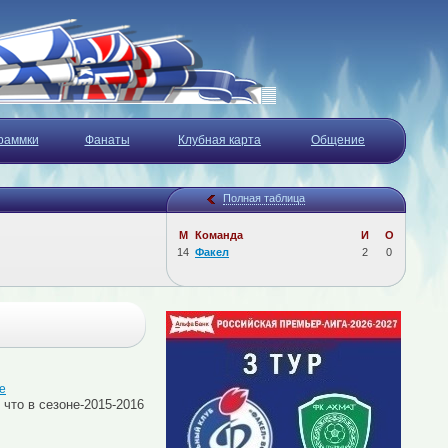
раммки
Фанаты
Клубная карта
Общение
Полная таблица
М
Команда
И
О
14
Факел
2
0
е
что в сезоне-2015-2016