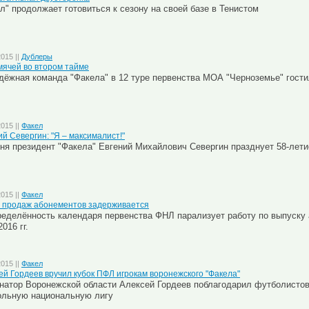
л" продолжает готовиться к сезону на своей базе в Тенистом
2015 ||
Дублеры
мячей во втором тайме
ёжная команда "Факела" в 12 туре первенства МОА "Черноземье" гости
2015 ||
Факел
ий Севергин: "Я – максималист!"
ня президент "Факела" Евгений Михайлович Севергин празднует 58-лети
2015 ||
Факел
 продаж абонементов задерживается
еделённость календаря первенства ФНЛ парализует работу по выпуску 
2016 гг.
2015 ||
Факел
ей Гордеев вручил кубок ПФЛ игрокам воронежского "Факела"
натор Воронежской области Алексей Гордеев поблагодарил футболистов
ольную национальную лигу