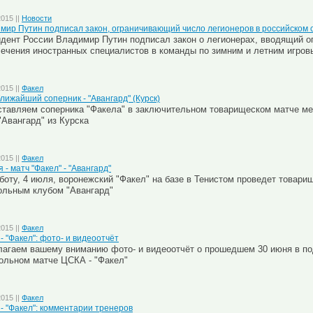
2015 ||
Новости
мир Путин подписал закон, ограничивающий число легионеров в российском 
дент России Владимир Путин подписал закон о легионерах, вводящий о
ечения иностранных специалистов в команды по зимним и летним игров
2015 ||
Факел
лижайший соперник - "Авангард" (Курск)
тавляем соперника "Факела" в заключительном товарищеском матче м
"Авангард" из Курска
2015 ||
Факел
 - матч "Факел" - "Авангард"
боту, 4 июля, воронежский "Факел" на базе в Тенистом проведет товари
ольным клубом "Авангард"
2015 ||
Факел
- "Факел": фото- и видеоотчёт
лагаем вашему вниманию фото-
и видеоотчёт о прошедшем 30 июня в п
ольном матче ЦСКА - "Факел"
2015 ||
Факел
- "Факел": комментарии тренеров