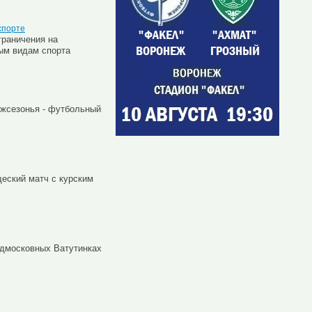
спорте
граничения на
ым видам спорта
ежсезонья - футбольный
щеский матч с курским
одмосковных Ватутинках