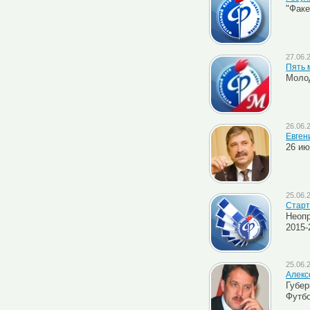
"Факе
27.06.
Пять 
Молод
26.06.
Евген
26 ию
25.06.
Старт
Неопр
2015-
25.06.
Алекс
Губер
Футб