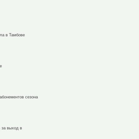
ла в Тамбове
е
абонементов сезона
 за выход в