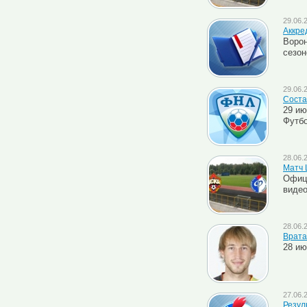
29.06.
Аккре
Ворон
сезон
29.06.
Соста
29 ию
Футбо
28.06.
Матч 
Офиц
видео
28.06.
Врата
28 ию
27.06.
Резул