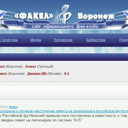
Статистика
Медиа
Положение
Библиотека
Прог
кел
(Воронеж) -
Ахмат
(Грозный)
акел
(Воронеж) -
Динамо (М)
(Москва) -
0:1
2015 ||
Факел
ообщили о срочном ужесточении лимита на легионеров в российском футбол
 Российской футбольной премьер-лиги поставлены в известность о том, 
 введен лимит на легионеров по системе "6+5"