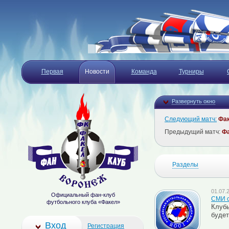
Первая
Новости
Команда
Турниры
Развернуть окно
Следующий матч:
Фа
Предыдущий матч:
Ф
Разделы
01.07.
Официальный фан-клуб
СМИ с
футбольного клуба «Факел»
Клубы
будет
Вход
Регистрация