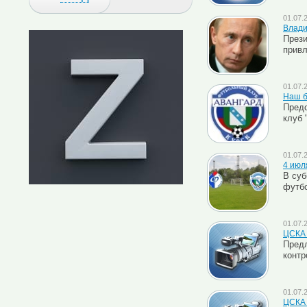
01.07.
Влади
Прези
привл
01.07.
Наш б
Предс
клуб 
01.07.
4 июля
В суб
футб
01.07.
ЦСКА 
Пред
контр
01.07.
ЦСКА 