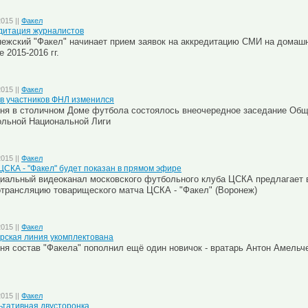
2015 ||
Факел
дитация журналистов
ежский "Факел" начинает прием заявок на аккредитацию СМИ на домаш
е 2015-2016 гг.
2015 ||
Факел
в участников ФНЛ изменился
ня в столичном Доме футбола состоялось внеочередное заседание Общ
льной Национальной Лиги
2015 ||
Факел
ЦСКА - "Факел" будет показан в прямом эфире
иальный видеоканал московского футбольного клуба ЦСКА предлагает
трансляцию товарищеского матча ЦСКА - "Факел" (Воронеж)
2015 ||
Факел
рская линия укомплектована
ня состав "Факела" пополнил ещё один новичок - вратарь Антон Амельч
2015 ||
Факел
ьтативная двусторонка