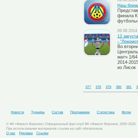
09.08.2014 
Наш ближа
Представ
финала Ку
футбольн
09.08.2014 
12 август
- "Локомо
Во вторни
Централь
матч 1/6
2014-201
из Лисок
377
378
379
380
381
Новости
Турниры
Состав
Программки
Статистика
Фотки
© ФК «Факел» Воронеж | Официальный фан-клуб ФК «Факел» Воронеж, 2005-2026
При использовании материалов ссылка на сайт обязательна.
О нас
Реклама
Ссылки