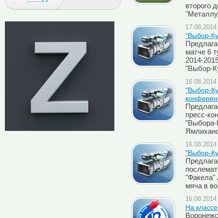
второго 
"Металлу
17.08.2014 
"Выбор-Ку
Предлага
матче 6 т
2014-2015
"Выбор-Ку
16.08.2014 
"Выбор-Ку
конферен
Предлага
пресс-ко
"Выбора-
Ямлихан
16.08.2014 
"Выбор-Ку
Предлага
послемат
"Факела"
мяча в в
16.08.2014 
На классе
Воронежс