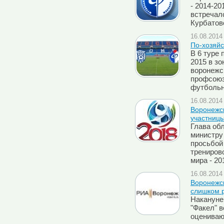
- 2014-20
встречал
Курбатов
16.08.2014 
По-хозяйс
В 6 туре 
2015 в зо
воронежс
профсоюз
футбольн
16.08.2014 
Воронежск
участницы
Глава об
министру
просьбой 
трениров
мира - 20
16.08.2014 
Воронежск
слишком р
Накануне 
"Факел" 
оцениваю