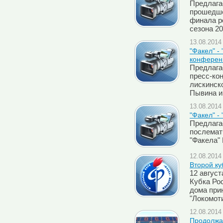
Предлага
прошедше
финала р
сезона 20
13.08.2014 
"Факел" -
конферен
Предлага
пресс-ко
лискинско
Пывина и
13.08.2014 
"Факел" -
Предлага
послемат
"Факела"
12.08.2014 
Второй ку
12 август
Кубка Рос
дома при
"Локомот
12.08.2014 
Продолжае