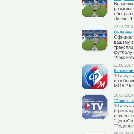
Воронежс
розыгрыш
обыграв 
Лисок - 1
12.08.2014 
Онлайны м
Официаль
вашему в
трансляц
футболу -
"Локомоти
11.08.2014 
Включилис
10 авгус
возобнов
МОА "Чер
10.08.2014 
"Факел" н
10 август
(Триколор
первенств
"Центр" в
"Подолье