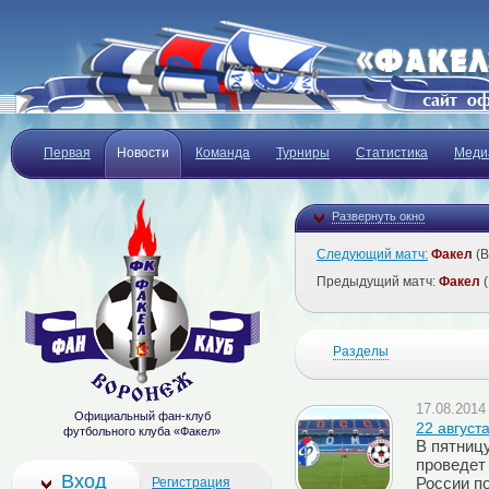
Первая
Новости
Команда
Турниры
Статистика
Меди
Развернуть окно
Следующий матч:
Факел
(В
Предыдущий матч:
Факел
(
Разделы
17.08.2014 
Официальный фан-клуб
22 августа
футбольного клуба «Факел»
В пятницу
проведет
Вход
Регистрация
России по