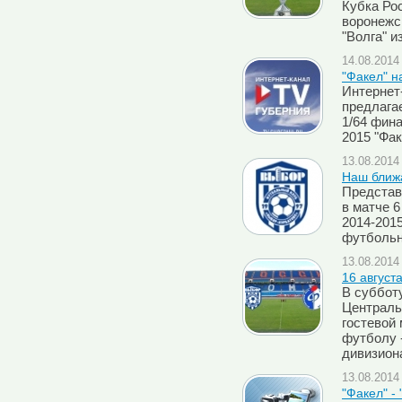
Кубка Рос
воронежс
"Волга" и
14.08.2014 
"Факел" н
Интернет
предлага
1/64 фина
2015 "Фак
13.08.2014 
Наш ближа
Представ
в матче 6
2014-2015
футбольн
13.08.2014 
16 август
В субботу
Централь
гостевой 
футболу -
дивизион
13.08.2014 
"Факел" -