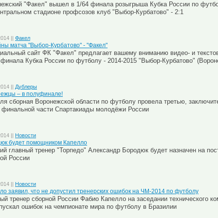
ежский "Факел" вышел в 1/64 финала розыгрыша Кубка России по футбол
нтральном стадионе профсозов клуб "Выбор-Курбатово" - 2:1
2014 ||
Факел
ны матча "Выбор-Курбатово" - "Факел"
альный сайт ФК "Факел" предлагает вашему вниманию видео- и тексто
 финала Кубка России по футболу - 2014-2015 "Выбор-Курбатово" (Вороне
2014 ||
Дублеры
ежцы – в полуфинале!
ля сборная Воронежской области по футболу провела третью, заключит
 финальной части Спартакиады молодёжи России
2014 ||
Новости
юк будет помощником Капелло
й главный тренер "Торпедо" Александр Бородюк будет назначен на пос
ой России
2014 ||
Новости
ло заявил, что не допустил тренерских ошибок на ЧМ-2014 по футболу
ый тренер сборной России
Фабио Капелло
на заседании технического ко
пускал ошибок на чемпионате мира по футболу в Бразилии