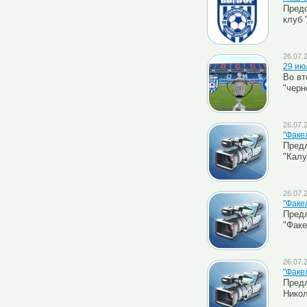
Предс
клуб 
26.07.
29 ию
Во вт
"черн
26.07.
"Факел
Предл
"Калу
26.07.
"Факе
Предл
"Факе
26.07.
"Факе
Предл
Никол