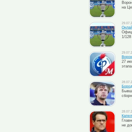
Ворон
на Це
29.07.
Онлай
Офици
1/128
29.07.
Ворон
27 ию
этапа
28.07.
Бород
Бывши
сборн
28.07.
Капел
Главн
не до