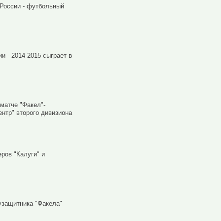
 России - футбольный
ии - 2014-2015
сыграет в
матче "Факел"-
ентр" второго дивизиона
ров "Калуги" и
узащитника "Факела"