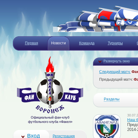
Первая
Новости
Команда
Турниры
Развернуть окно
Следующий матч:
Фа
Предыдущий матч:
Ф
Разделы
30.07.
Официальный фан-клуб
Наш б
футбольного клуба «Факел»
Предс
2014-
Вход
Регистрация