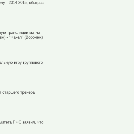
у - 2014-2015, обыграв
вую трансляции матча
ж) - "Факел" (Воронеж)
ельную игру группового
т старшего тренера
митета РФС заявил, что