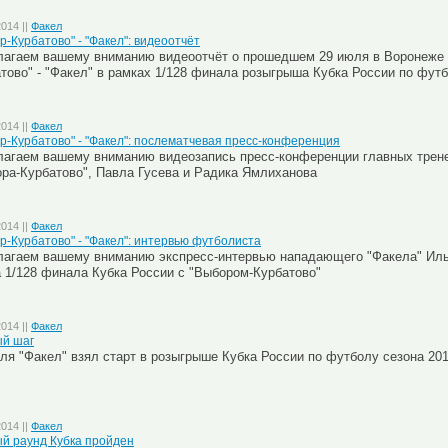
2014 ||
Факел
р-Курбатово" - "Факел": видеоотчёт
агаем вашему вниманию видеоотчёт о прошедшем 29 июля в Воронеже 
тово" - "Факел" в рамках 1/128 финала розыгрыша Кубка России по футб
2014 ||
Факел
р-Курбатово" - "Факел": послематчевая пресс-конференция
агаем вашему вниманию видеозапись пресс-конференции главных трене
ра-Курбатово", Павла Гусева и Радика Ямлиханова
2014 ||
Факел
р-Курбатово" - "Факел": интервью футболиста
лагаем вашему вниманию экспресс-интервью нападающего "Факела" Ил
 1/128 финала Кубка России с "Выбором-Курбатово"
2014 ||
Факел
й шаг
ля "Факел" взял старт в розыгрыше Кубка России по футболу сезона 2014
2014 ||
Факел
й раунд Кубка пройден