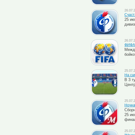
26.07.
Счаст
25 ию
дивиз
26.07.
ФИФА 
Межд
бойко
25.07.
На са
В 3 т
Центр
25.07.
Ночна
Сборн
25 ию
финал
25.07.