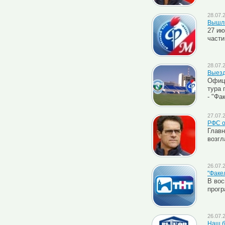
28.07.
Вышли
27 ию
части
28.07.
Выезд
Офици
тура 
- "Фа
27.07.
РФС о
Главн
возгл
26.07.
"Факе
В вос
прогр
26.07.
Наш б