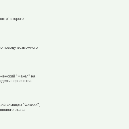
ентр" второго
о поводу возможного
онежский "Факел" на
лидеры первенства
ной команды "Факела",
уппового этапа