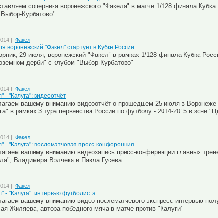
тавляем соперника воронежского "Факела" в матче 1/128 финала Кубка
"Выбор-Курбатово"
2014 ||
Факел
ля воронежский "Факел" стартует в Кубке России
орник, 29 июля, воронежский "Факел" в рамках 1/128 финала Кубка Росс
оземном дерби" с клубом "Выбор-Курбатово"
2014 ||
Факел
" - "Калуга": видеоотчёт
агаем вашему вниманию видеоотчёт о прошедшем 25 июля в Воронеже 
га" в рамках 3 тура первенства России по футболу - 2014-2015 в зоне "Ц
2014 ||
Факел
л" - "Калуга": послематчевая пресс-конференция
агаем вашему вниманию видеозапись пресс-конференции главных трене
ла", Владимира Волчека и Павла Гусева
2014 ||
Факел
л" - "Калуга": интервью футболиста
агаем вашему вниманию видео послематчевого экспресс-интервью пол
ая Жиляева, автора победного мяча в матче против "Калуги"