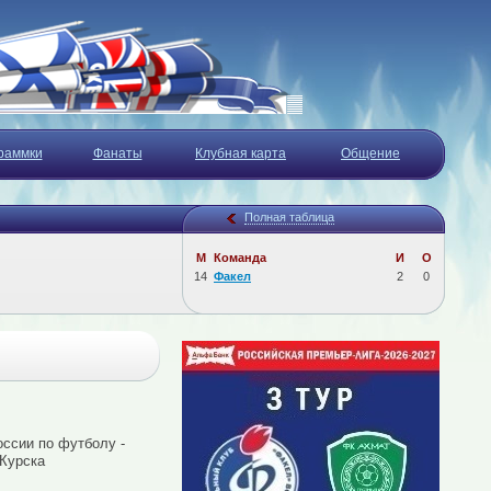
раммки
Фанаты
Клубная карта
Общение
Полная таблица
М
Команда
И
О
14
Факел
2
0
оссии по футболу -
 Курска