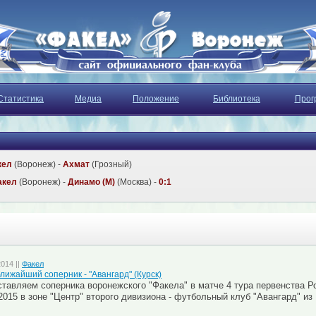
Статистика
Медиа
Положение
Библиотека
Прог
кел
(Воронеж) -
Ахмат
(Грозный)
акел
(Воронеж) -
Динамо (М)
(Москва) -
0:1
2014 ||
Факел
лижайший соперник - "Авангард" (Курск)
тавляем соперника воронежского "Факела" в матче 4 тура первенства Р
2015 в зоне "Центр" второго дивизиона - футбольный клуб "Авангард" из