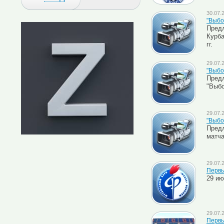
30.07.
"Выбо
Предл
Курба
гг.
29.07.
"Выбо
Предл
"Выбо
29.07.
"Выбо
Пред
матча
29.07.
Первы
29 ию
29.07.
Первы