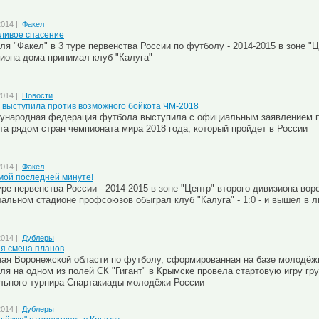
2014 ||
Факел
ливое спасение
ля "Факел" в 3 туре первенства России по футболу - 2014-2015 в зоне "Ц
иона дома принимал клуб "Калуга"
2014 ||
Новости
выступила против возможного бойкота ЧМ-2018
ународная федерация футбола выступила с официальным заявлением п
та рядом стран чемпионата мира 2018 года, который пройдет в России
2014 ||
Факел
мой последней минуте!
уре первенства России - 2014-2015 в зоне "Центр" второго дивизиона вор
альном стадионе профсоюзов обыграл клуб "Калуга" - 1:0 - и вышел в 
2014 ||
Дублеры
я смена планов
ая Воронежской области по футболу, сформированная на базе молодёж
ля на одном из полей СК "Гигант" в Крымске провела стартовую игру гр
ьного турнира Спартакиады молодёжи России
2014 ||
Дублеры