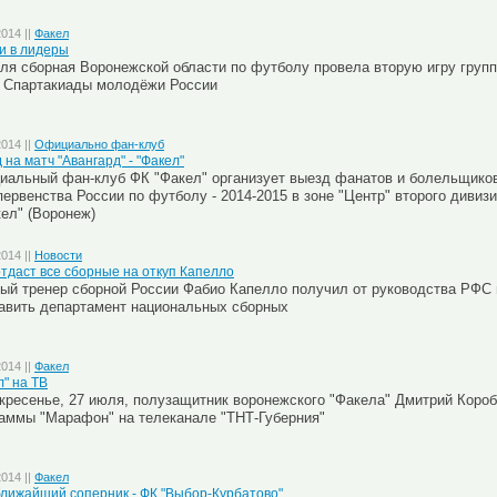
2014 ||
Факел
 в лидеры
ля сборная Воронежской области по футболу провела вторую игру груп
 Спартакиады молодёжи России
2014 ||
Официально фан-клуб
 на матч "Авангард" - "Факел"
альный фан-клуб ФК "Факел" организует выезд фанатов и болельщиков
первенства России по футболу - 2014-2015 в зоне "Центр" второго дивизи
кел" (Воронеж)
2014 ||
Новости
тдаст все сборные на откуп Капелло
ый тренер сборной России Фабио Капелло получил от руководства РФС
авить департамент национальных сборных
2014 ||
Факел
л" на ТВ
кресенье, 27 июля, полузащитник воронежского "Факела" Дмитрий Короб
аммы "Марафон" на телеканале "ТНТ-Губерния"
2014 ||
Факел
лижайший соперник - ФК "Выбор-Курбатово"