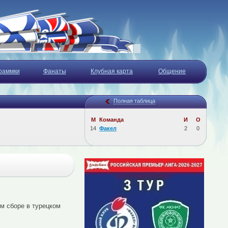
раммки
Фанаты
Клубная карта
Общение
Полная таблица
М
Команда
И
О
14
Факел
2
0
м сборе в турецком