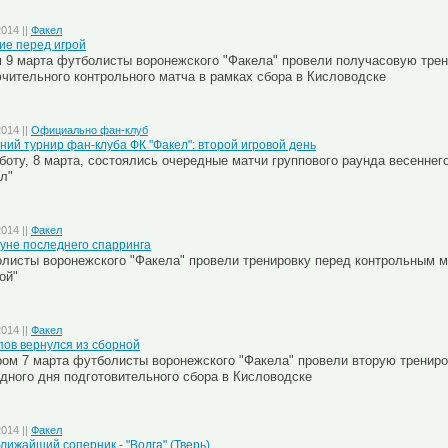
2014 ||
Факел
ие перед игрой
 9 марта футболисты воронежского "Факела" провели получасовую трен
чительного контрольного матча в рамках сбора в Кисловодске
2014 ||
Официально фан-клуб
ний турнир фан-клуба ФК "Факел": второй игровой день
боту, 8 марта, состоялись очередные матчи группового раунда весеннег
л"
2014 ||
Факел
уне последнего спарринга
листы воронежского "Факела" провели тренировку перед контрольным м
ой"
2014 ||
Факел
ов вернулся из сборной
ом 7 марта футболисты воронежского "Факела" провели вторую трениро
дного дня подготовительного сбора в Кисловодске
2014 ||
Факел
лижайший соперник - "Волга" (Тверь)