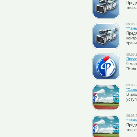
Предл
тверс
09.03.
"Факе
Пред
контр
трени
09.03.
После
9 мар
"Волг
09.03.
"Факе
В зак
уступ
09.03.
"Факел
Предл
тверс