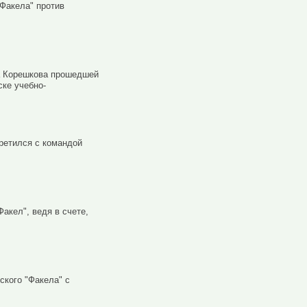
Факела" против
а Корешкова прошедшей
ске учебно-
третился с командой
акел", ведя в cчете,
кого "Факела" с