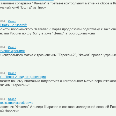
тавляем соперника "Факела" в третьем контрольном матче на сборе в К
льный клуб "Волга" из Твери
2014 ||
Факел
 матч – с "Волгой"
листы воронежского "Факела" 7 марта продолжили подготовку к заключ
нства России по футболу в зоне "Центр" второго дивизиона
2014 ||
Факел
егченном режиме
 контрольного матча с грозненским "Тереком-2", "Факел" провел утрен
2014 ||
Факел
л" - "Терек-2": видеотрансляция
агаем вашему вниманию видеоотчет о контрольном матче воронежского
енским "Тереком-2"
2014 ||
Факел
ов сыграл за сборную
ащитник "Факела" Альберт Шарипов в составе молодежной сборной Рос
ой Норвегии