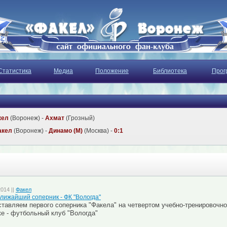
Статистика
Медиа
Положение
Библиотека
Прог
кел
(Воронеж) -
Ахмат
(Грозный)
акел
(Воронеж) -
Динамо (М)
(Москва) -
0:1
2014 ||
Факел
лижайший соперник - ФК "Вологда"
тавляем первого соперника "Факела" на четвертом учебно-тренировочно
е - футбольный клуб "Вологда"