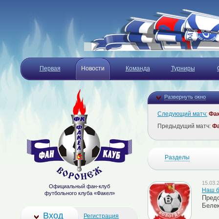
Первая
Новости
Команда
Турниры
Развернуть окно
Следующий матч:
Фа
Предыдущий матч:
Ф
Разделы
15.03.
Официальный фан-клуб
Наш б
футбольного клуба «Факел»
Предс
Белек
Вход
Регистрация