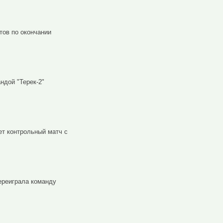
тов по окончании
ндой "Терек-2"
ет контрольный матч с
ереиграла команду