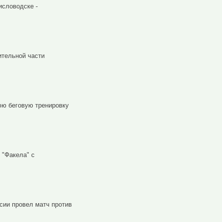
исловодске -
ительной части
нюю беговую тренировку
 "Факела" с
сии провел матч против