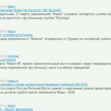
2014 ||
Факел
едельник "Факел" встретится с ФК "Вологда"
едельник, 17 марта, воронежский "Факел" в рамках четвертого учебно-т
и встретится с футбольным клубом "Вологда"
2014 ||
Факел
л" отправился в Турцию
ация воронежского "Факела" отправилась в Турцию на четвертый учебно
2014 ||
Дублеры
ь из десяти
рта "Факел-М" провел заключительный матч в рамках серии товарищески
чных воронежских футбольных школ и учебных заведений
2014 ||
Новости
 объявил о срыве сроков проектирования стадионов ЧМ-2018
тр спорта России Виталий Мутко заявил о нарушении сроков проектиров
ых должны пройти матчи чемпионата Мира - 2018
2014 ||
Факел
" - "Волга": видеообзор