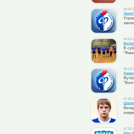
09.03.
Занят
Утром
заклю
09.03.
Весен
В суб
"Факе
09.03.
Накан
Футбо
"Волг
07.03.
Шарип
Вечер
очере
07.03.
Наш б