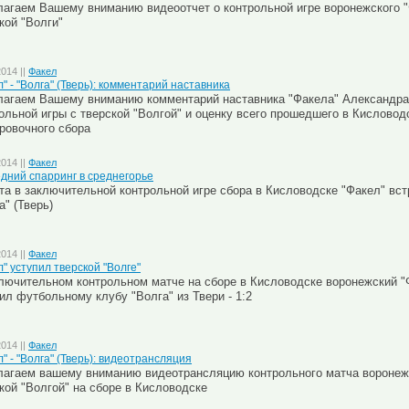
агаем Вашему вниманию видеоотчет о контрольной игре воронежского "
кой "Волги"
2014 ||
Факел
л" - "Волга" (Тверь): комментарий наставника
лагаем Вашему вниманию комментарий наставника "Факела" Александр
ольной игры с тверской "Волгой" и оценку всего прошедшего в Кисловод
ровочного сбора
2014 ||
Факел
дний спарринг в среднегорье
та в заключительной контрольной игре сбора в Кисловодске "Факел" вс
а" (Тверь)
2014 ||
Факел
л" уступил тверской "Волге"
лючительном контрольном матче на сборе в Кисловодске воронежский "Ф
ил футбольному клубу "Волга" из Твери - 1:2
2014 ||
Факел
" - "Волга" (Тверь): видеотрансляция
агаем вашему вниманию видеотрансляцию контрольного матча воронежс
кой "Волгой" на сборе в Кисловодске