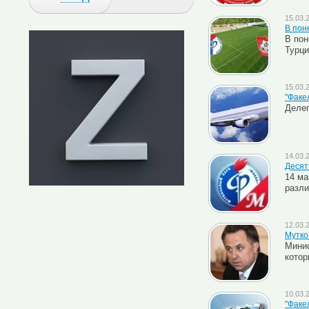
15.03.
В пон
В пон
Турци
15.03.
"Факе
Делег
14.03.
Десят
14 ма
разли
12.03.
Мутко
Минис
котор
10.03.
"Факел