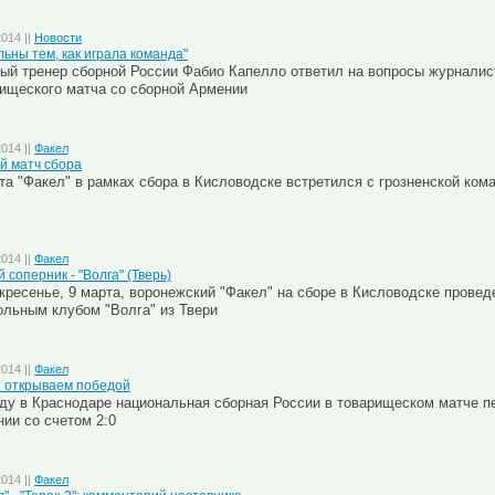
2014 ||
Новости
льны тем, как играла команда"
ый тренер сборной России Фабио Капелло ответил на вопросы журналис
ищеского матча со сборной Армении
2014 ||
Факел
й матч сбора
та "Факел" в рамках сбора в Кисловодске встретился с грозненской кома
2014 ||
Факел
 соперник - "Волга" (Тверь)
кресенье, 9 марта, воронежский "Факел" на сборе в Кисловодске провед
ольным клубом
"
Волга" из Твери
2014 ||
Факел
 открываем победой
ду в Краснодаре национальная сборная России в товарищеском матче п
ии со счетом 2:0
2014 ||
Факел