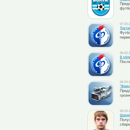
Предс
футбо
07.03.
Третий
Футбо
перве
06.03.
В обл
После
06.03.
"Факе
Предл
грозн
06.03.
Шарип
Полуз
сборн