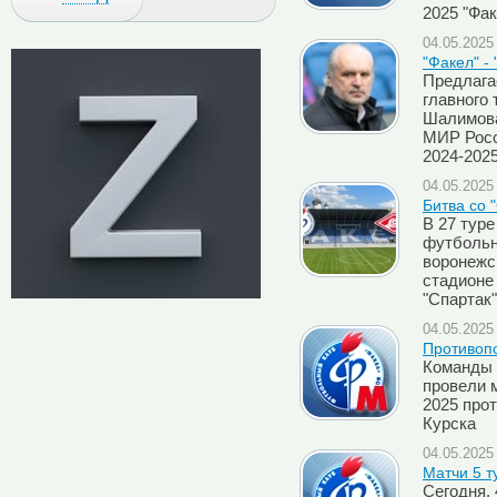
2025 "Фак
04.05.2025 
"Факел" -
Предлага
главного 
Шалимова
МИР Росс
2024-2025
04.05.2025 
Битва со 
В 27 тур
футбольн
воронежс
стадионе
"Спартак"
04.05.2025 
Противоп
Команды 
провели 
2025 прот
Курска
04.05.2025 
Матчи 5 т
Сегодня, 