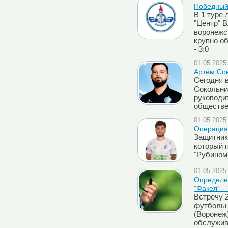
Победный
В 1 туре 
"Центр" 
воронежс
крупно о
- 3:0
01.05.2025 
Артём Сок
Сегодня 
Сокольни
руководи
обществ
01.05.2025 
Операция
Защитник
который 
"Рубином
01.05.2025 
Определён
"Факел" -
Встречу 
футбольн
(Воронеж)
обслужив