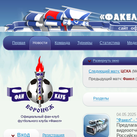
Первая
Новости
Команда
Турниры
Статистика
Меди
Развернуть окно
Следующий матч:
ЦСКА
(Мо
Предыдущий матч:
Факел
(
Разделы
04.05.2025 
Официальный фан-клуб
"Факел" -
футбольного клуба «Факел»
Предлага
видеоотч
Вход
Регистрация
Российск