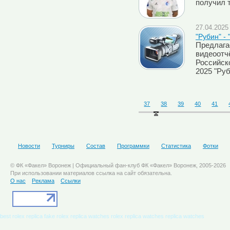
получил 
27.04.2025 
"Рубин" -
Предлага
видеоотч
Российск
2025 "Руб
37
38
39
40
41
Новости
Турниры
Состав
Программки
Статистика
Фотки
© ФК «Факел» Воронеж | Официальный фан-клуб ФК «Факел» Воронеж, 2005-2026
При использовании материалов ссылка на сайт обязательна.
О нас
Реклама
Ссылки
best rolex replica
fake rolex
replica watches
rolex replica watches
replica watches