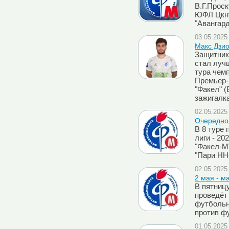
В.Г.Проск
ЮФЛ Цкнт
"Авангард
03.05.2025 
Макс Дзио
Защитник
стал луч
тура чем
Премьер-л
"Факел" (
зажигалк
02.05.2025 
Очередно
В 8 туре
лиги - 20
"Факел-М
"Пари НН-
02.05.2025 
2 мая - м
В пятницу
проведёт
футбольн
против ф
01.05.2025 