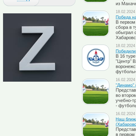
из Махачк
18.02.2024 
Победа н
В первом
сбора в 
обыграл 
Хабаровск
18.02.2024 
Победили
В 16 туре
"Центр" 
воронежс
футбольн
16.02.2024 
"Динамо" 
Представ
во второ
учебно-т
- футбол
16.02.2024 
Наш ближа
(Хабаровс
Представ
в первом