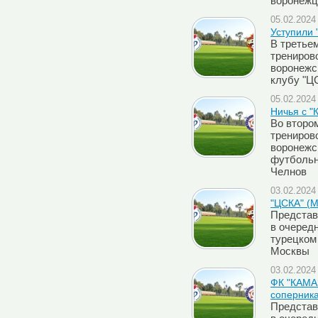
воронежц
05.02.2024 
Уступили 
В третье
трениров
воронежс
клубу "ЦС
05.02.2024 
Ничья с 
Во второ
трениров
воронежс
футбольн
Челнов
03.02.2024 
"ЦСКА" (М
Представ
в очеред
турецком
Москвы
03.02.2024 
ФК "КАМА
соперник
Представ