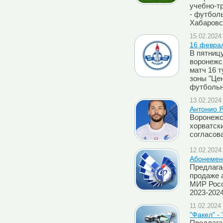
учебно-т
- футбол
Хабаровс
15.02.2024 
16 феврал
В пятниц
воронежс
матч 16 т
зоны "Це
футбольн
13.02.2024 
Антонио Я
Воронежск
хорватск
согласов
12.02.2024 
Абонемент
Предлага
продаже 
МИР Росс
2023-202
11.02.2024 
"Факел" -