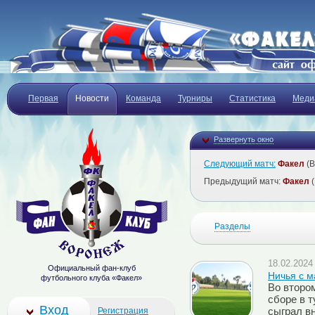
Первая
Новости
Команда
Турниры
Статистика
Меди
Развернуть окно
Следующий матч:
Факел
(В
Предыдущий матч:
Факел
(
Разделы
18.02.2024 
Официальный фан-клуб
Ничья с м
футбольного клуба «Факел»
Во второ
сборе в 
Вход
Регистрация
сыграл в