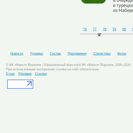
в очеред
в турецк
из Набер
76
77
78
79
80
Новости
Турниры
Состав
Программки
Статистика
Фотки
© ФК «Факел» Воронеж | Официальный фан-клуб ФК «Факел» Воронеж, 2005-2026
При использовании материалов ссылка на сайт обязательна.
О нас
Реклама
Ссылки