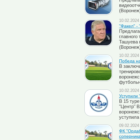
Предлага
видеоотч
(Воронеж
10.02.2024 
"Факел" -
Предлага
главного 
Ташуева 
(Воронеж
10.02.2024 
Победа н
В заключ
трениров
воронежс
футбольн
10.02.2024 
Уступили 
В 15 туре
"Центр" 
воронежс
уступила 
09.02.2024 
ФК "Орда
соперник