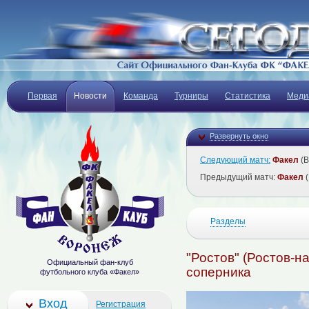
Первая
Новости
Команда
Турниры
Статистика
Меди
Развернуть окно
Следующий матч:
Факел
(В
Предыдущий матч:
Факел
(
Разделы
"Ростов" (Ростов-н
Официальный фан-клуб
соперника
футбольного клуба «Факел»
Вход
Регистрация