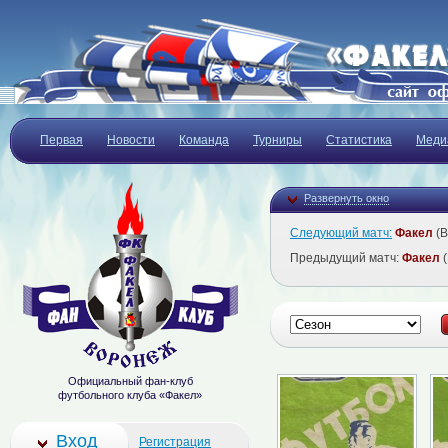
Первая
Новости
Команда
Турниры
Статистика
Меди
Развернуть окно
Следующий матч:
Факел
(В
Предыдущий матч:
Факел
(
Официальный фан-клуб
футбольного клуба «Факел»
Вход
Регистрация