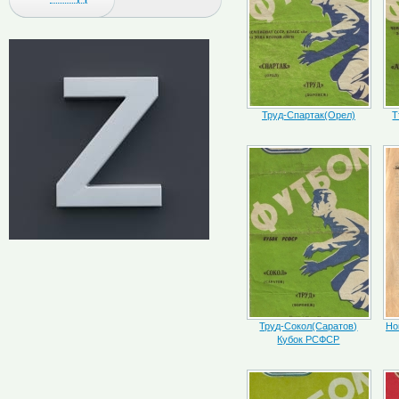
Труд-Спартак(Орел)
Т
Труд-Сокол(Саратов)
Но
Кубок РСФСР