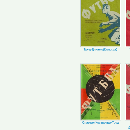
Труд-Динамо(Вологда)
Спартак(Кострома)-Труд