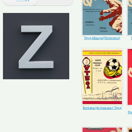
Труд-Машук(Пятигорск)
Волгарь(Астрахань)-Труд
Ро