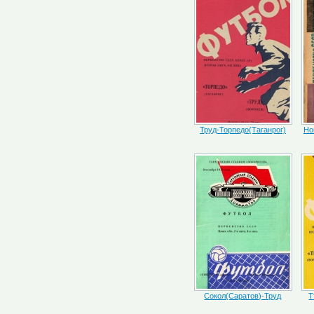
Труд-Торпедо(Таганрог)
Но
Сокол(Саратов)-Труд
Т