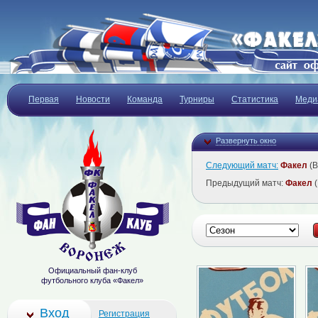
Первая
Новости
Команда
Турниры
Статистика
Меди
Развернуть окно
Следующий матч:
Факел
(В
Предыдущий матч:
Факел
(
Официальный фан-клуб
футбольного клуба «Факел»
Вход
Регистрация