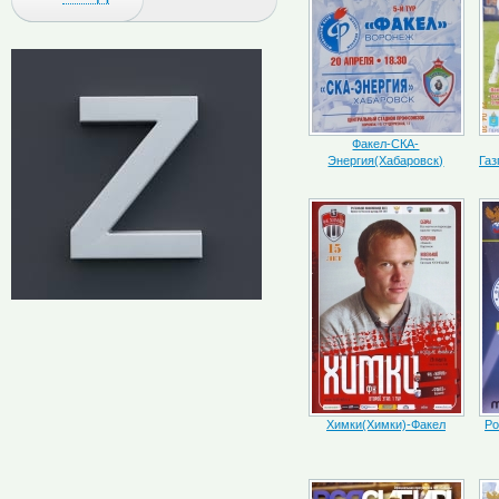
Факел-СКА-
Энергия(Хабаровск)
Газ
Химки(Химки)-Факел
Ро