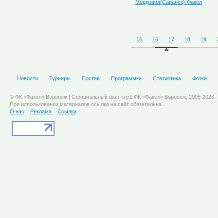
Мордовия(Саранск)-Факел
15
16
17
18
19
Новости
Турниры
Состав
Программки
Статистика
Фотки
© ФК «Факел» Воронеж | Официальный фан-клуб ФК «Факел» Воронеж, 2005-2026
При использовании материалов ссылка на сайт обязательна.
О нас
Реклама
Ссылки