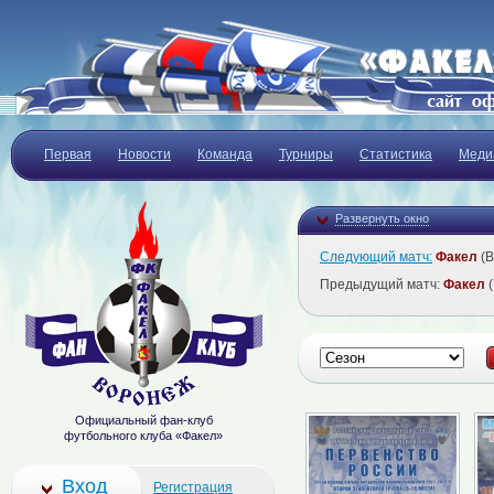
Первая
Новости
Команда
Турниры
Статистика
Меди
Развернуть окно
Следующий матч:
Факел
(В
Предыдущий матч:
Факел
(
Официальный фан-клуб
футбольного клуба «Факел»
Вход
Регистрация