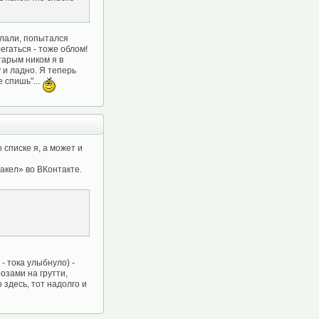
елали, попытался
егаться - тоже облом!
тарым ником я в
 и ладно. Я теперь
е спишь"...
о списке я, а может и
акел» во ВКонтакте.
- тока улыбнуло) -
озами на грутти,
 здесь, тот надолго и