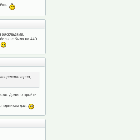
дёшь.
и раскладами.
й больше было на 440
.
интересное трио,
 тоже. Должно пройти
 соперникам дал.