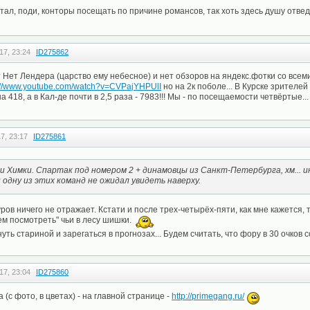
тал, поди, конторы посещать по причине романсов, так хоть здесь душу отве
17, 23:24
ID275862
? Нет Лендера (царство ему небесное) и нет обзоров на яндекс.фотки со всем
://www.youtube.com/watch?v=CVPajYHPUlI
но на 2к поболе... В Курске зрителе
 418, а в Кал-де почти в 2,5 раза - 7983!!! Мы - по посещаемости четвёртые..
7, 23:17
ID275861
и Химки. Спартак под номером 2 + динамовцы из Санкт-Петербурга, хм... 
 одну из этих команд не ожидал увидеть наверху.
уров ничего не отражает. Кстати и после трех-четырёх-пяти, как мне кажется,
дем посмотреть" чьи в лесу шишки.
уть стариной и зарегаться в прогнозах... Будем считать, что фору в 30 очков
17, 23:04
ID275860
(с фото, в цветах) - на главной странице -
http://primegang.ru/