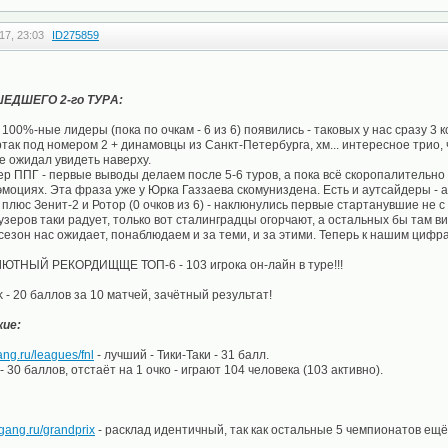
17, 23:03
ID275859
ЕДШЕГО 2-го ТУРA:
100%-ные лидеры (пока по очкам - 6 из 6) появились - таковых у нас сразу 3 
так под номером 2 + динамовцы из Санкт-Петербурга, хм... интересное трио,
не ожидал увидеть наверху.
ер ППГ - первые выводы делаем после 5-6 туров, а пока всё скоропалительно
эмоциях. Эта фраза уже у Юрка Газзаева скомуниздена. Есть и аутсайдеры - а
!! плюс Зенит-2 и Ротор (0 очков из 6) - наклюнулись первые стартанувшие не с 
лузеров таки радует, только вот сталинградцы огорчают, а остальных бы там в
сезон нас ожидает, понаблюдаем и за теми, и за этими. Теперь к нашим цифр
НЫЙ РЕКОРДИЩЩЕ ТОП-6 - 103 игрока он-лайн в туре!!!
ik - 20 баллов за 10 матчей, зачётный результат!
ие:
ang.ru/leagues/fnl
- лучший - Тики-Таки - 31 балл.
- 30 баллов, отстаёт на 1 очко - играют 104 человека (103 активно).
egang.ru/grandprix
- расклад идентичный, так как остальные 5 чемпионатов ещё