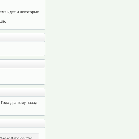
ремя идет и некоторые
чше.
. Года два тому назад
 в каком-то списке