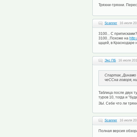
Тряхни-тряхни. Перес
Scanner
16 июля 20
3100... С приписками
3100...Похоже на
http
щщей, в Краснодаре на
Экс ПБ
16 июля 201
Спартак, Динамо 
чеCCна говоря, ни
Таблица после двух т
туров 10, тогда и "бу
ЗЫ. Себе что ли тряхн
Scanner
16 июля 20
Полная версия обзора 