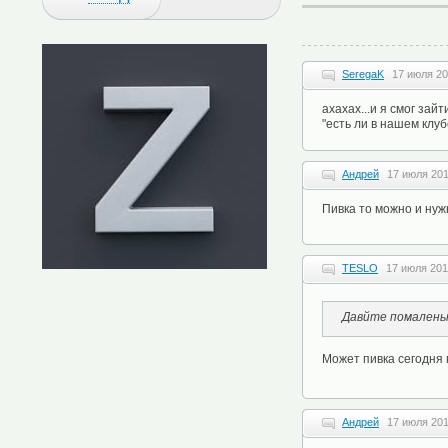
SeregaK
17 июля 20
ахахах...и я смог зай
"есть ли в нашем клуб
Андрей
17 июля 201
Пивка то можно и нуж
TESLO
17 июля 201
Давйте помаленьк
Может пивка сегодня
Андрей
17 июля 201