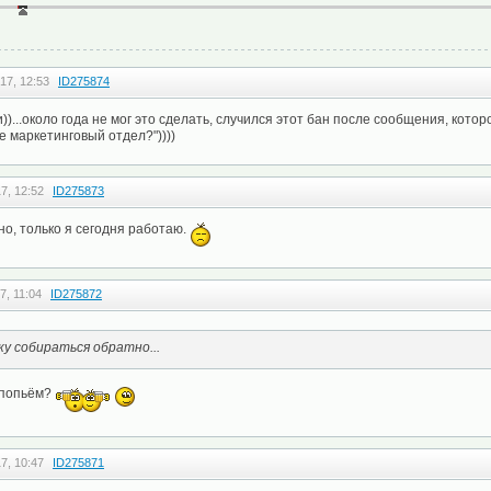
17, 12:53
ID275874
ти))...около года не мог это сделать, случился этот бан после сообщения, кото
е маркетинговый отдел?"))))
7, 12:52
ID275873
но, только я сегодня работаю.
7, 11:04
ID275872
у собираться обратно...
 попьём?
7, 10:47
ID275871