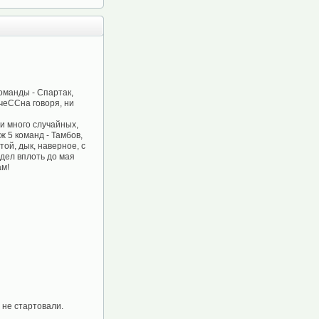
команды - Спартак,
 чеCCна говоря, ни
 и много случайных,
ж 5 команд - Тамбов,
той, дык, наверное, с
идел вплоть до мая
ам!
 не стартовали.