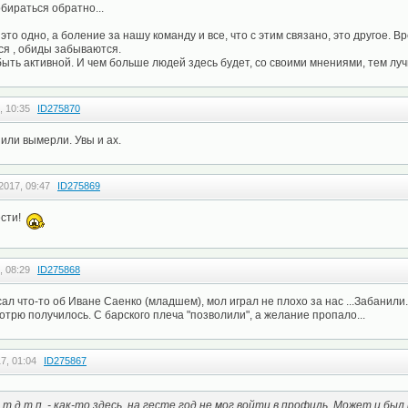
бираться обратно...
то одно, а боление за нашу команду и все, что с этим связано, это другое. В
я , обиды забываются.
быть активной. И чем больше людей здесь будет, со своими мнениями, тем лу
, 10:35
ID275870
или вымерли. Увы и ах.
2017, 09:47
ID275869
ести!
, 08:29
ID275868
ал что-то об Иване Саенко (младшем), мол играл не плохо за нас ...Забанили
отрю получилось. С барского плеча "позволили", а желание пропало...
7, 01:04
ID275867
 т.д.т.п. - как-то здесь, на гесте год не мог войти в профиль. Может и был