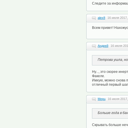
Следите за инфоpмаци
alex8
16 июля 2017,
Всем привет! Нахожус
Андрей
16 июля 201
Петрова ушла, но
Ну..., это скорее ин
Факеле.
Имхую, можно снова 
отличный первый шаг 
Мерц
16 июля 2017,
Больше года в ба
Скрывать больше неч