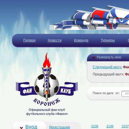
Первая
Новости
Команда
Турниры
Развернуть окно
Следующий матч:
Фа
Предыдущий матч:
Ф
Поиск по дате
от:
Официальный фан-клуб
футбольного клуба «Факел»
Вход
2135
2136
2137
Регистрация