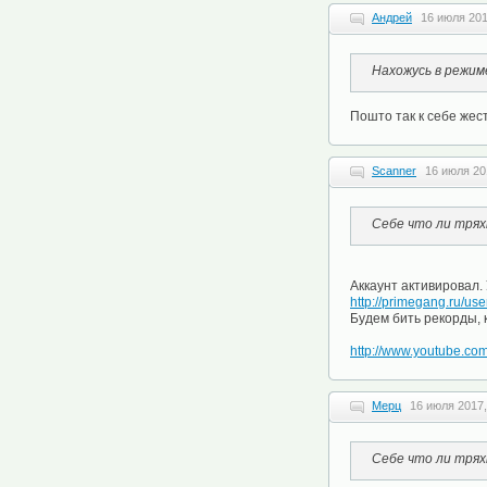
Андрей
16 июля 201
Нахожусь в режим
Пошто так к себе жест
Scanner
16 июля 20
Себе что ли трях
Аккаунт активировал.
http://primegang.ru/user
Будем бить рекорды, к
http://www.youtube.c
Мерц
16 июля 2017,
Себе что ли трях