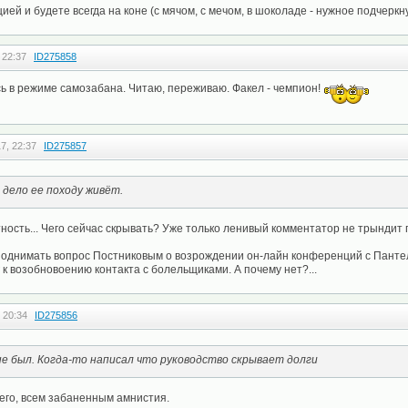
ей и будете всегда на коне (с мячом, с мечом, в шоколаде - нужное подчеркн
 22:37
ID275858
ь в режиме самозабана. Читаю, переживаю. Факел - чемпион!
7, 22:37
ID275857
 дело ее походу живёт.
ертность... Чего сейчас скрывать? Уже только ленивый комментатор не трындит
поднимать вопрос Постниковым о возрождении он-лайн конференций с Панте
к возобновоению контакта с болельщиками. А почему нет?...
 20:34
ID275856
не был. Когда-то написал что руководство скрывает долги
его, всем забаненным амнистия.