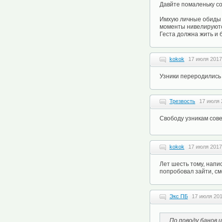
Давйте помаленьку со
Имхую личные обиды э
моменты нивелируютс
Геста должна жить и 
kokok
17 июля 2017
Узники переродились 
Трезвость
17 июля 
Свободу узникам сов
kokok
17 июля 2017
Лет шесть тому, напис
попробовал зайти, см
Экс ПБ
17 июля 201
По поводу банов и