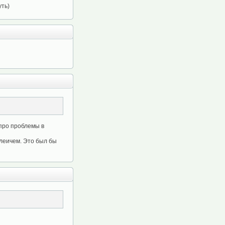
уть)
 про проблемы в
леичем. Это был бы