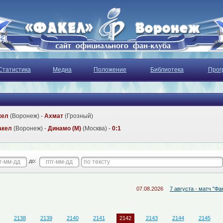
Статистика
Медиа
Положение
Библиотека
Прог
кел
(Воронеж) -
Ахмат
(Грозный)
акел
(Воронеж) -
Динамо (М)
(Москва) -
0:1
до:
07.08.2026
7 августа - матч "Факел-М" - 
2138
2139
2140
2141
2142
2143
2144
2145