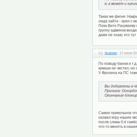
я, а может и куки
Такая же фигня. Накр
сюда зайти - хрен с м
Пока Вите Разуваеву 
группу админов входи
даже не знаю, кто тут
Scanner
17 июля 20
По поводу банов и т.д.
кукиши не чистил, но 
У Фрозена на ПС тоже
Вы добавлены в ч
Причина: Оскорбл
Окончание блокиро
Самое прикольное что
назвал игру наших экс
после слива 0:4 тамбо
что-то менять в нашем