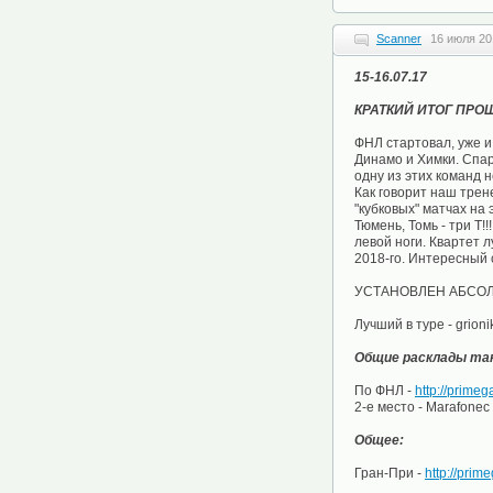
Scanner
16 июля 20
15-16.07.17
КРАТКИЙ ИТОГ ПРОШ
ФНЛ стартовал, уже и 
Динамо и Химки. Спар
одну из этих команд 
Как говорит наш трен
"кубковых" матчах на 
Тюмень, Томь - три Т!
левой ноги. Квартет 
2018-го. Интересный 
УСТАНОВЛЕН АБСОЛЮТ
Лучший в туре - grion
Общие расклады так
По ФНЛ -
http://primeg
2-е место - Marafonec 
Общее:
Гран-При -
http://prim