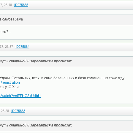
7, 23:48
ID275865
е самозабана
око?...
17, 23:37
ID275864
нуть стариной и зарегаться в прогнозах...
 Удачи. Остальных, всех: и само базаненных и базо саманенных тоже жду:
/registration
ак у Ю.Хоя:
om/watch?v=IFFHC3xUdbU
 23:28
ID275863
нуть стариной и зарегаться в прогнозах