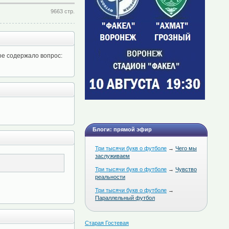
9663 стр.
рое содержало вопрос:
Блоги: прямой эфир
Три тысячи букв о футболе
→
Чего мы
заслуживаем
Три тысячи букв о футболе
→
Чувство
реальности
Три тысячи букв о футболе
→
Параллельный футбол
Старая Гостевая