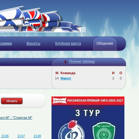
раммки
Фанаты
Клубная карта
Общение
Полная таблица
М
Команда
И
О
14
Факел
2
0
"Спартак-М"
07.08.2026
Определён состав судейской бригады на матч "Факел
2146
2147
2148