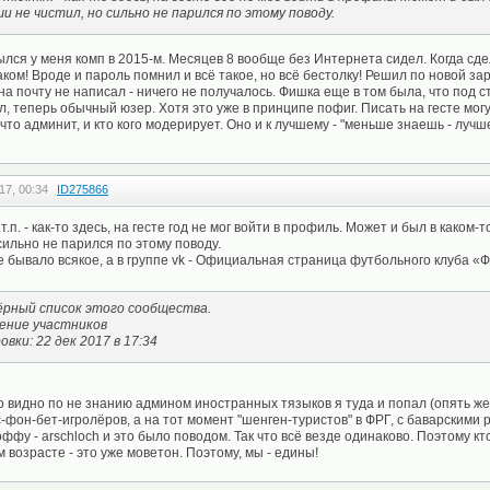
ши не чистил, но сильно не парился по этому поводу.
ылся у меня комп в 2015-м. Месяцев 8 вообще без Интернета сидел. Когда сд
аком! Вроде и пароль помнил и всё такое, но всё бестолку! Решил по новой зар
на почту не написал - ничего не получалось. Фишка еще в том была, что под с
л, теперь обычный юзер. Хотя это уже в принципе пофиг. Писать на гесте могу
 что админит, и кто кого модерирует. Оно и к лучшему - "меньше знаешь - лучш
17, 00:34
ID275866
т.п. - как-то здесь, на гесте год не мог войти в профиль. Может и был в каком-т
сильно не парился по этому поводу.
 бывало всякое, а в группе vk - Официальная страница футбольного клуба «Ф
ёрный список этого сообщества.
ение участников
вки: 22 дек 2017 в 17:34
 видно по не знанию админом иностранных тязыков я туда и попал (опять же 
-фон-бет-игролёров, а на тот момент "шенген-туристов" в ФРГ, с баварскими р
ффу - аrschloch и это было поводом. Так что всё везде одинаково. Поэтому кто
 возрасте - это уже моветон. Поэтому, мы - едины!