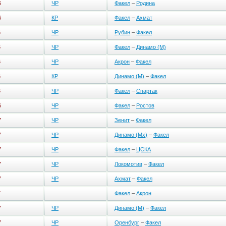
6
ЧР
Факел
–
Родина
6
КР
Факел
–
Ахмат
6
ЧР
Рубин
–
Факел
6
ЧР
Факел
–
Динамо (М)
6
ЧР
Акрон
–
Факел
6
КР
Динамо (М)
–
Факел
6
ЧР
Факел
–
Спартак
6
ЧР
Факел
–
Ростов
7
ЧР
Зенит
–
Факел
7
ЧР
Динамо (Мх)
–
Факел
7
ЧР
Факел
–
ЦСКА
7
ЧР
Локомотив
–
Факел
7
ЧР
Ахмат
–
Факел
7
Факел
–
Акрон
7
ЧР
Динамо (М)
–
Факел
7
ЧР
Оренбург
–
Факел