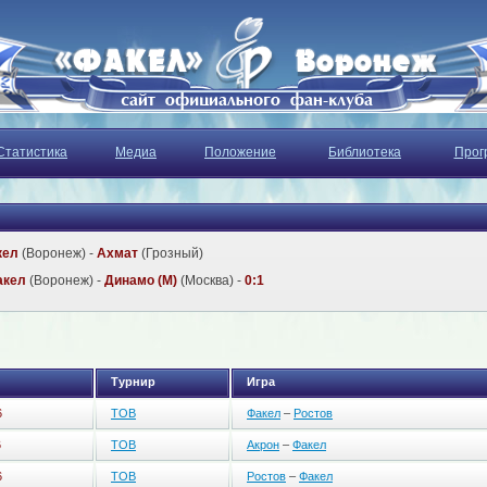
Статистика
Медиа
Положение
Библиотека
Прог
кел
(Воронеж) -
Ахмат
(Грозный)
акел
(Воронеж) -
Динамо (М)
(Москва) -
0:1
Турнир
Игра
6
ТОВ
Факел
–
Ростов
6
ТОВ
Акрон
–
Факел
6
ТОВ
Ростов
–
Факел