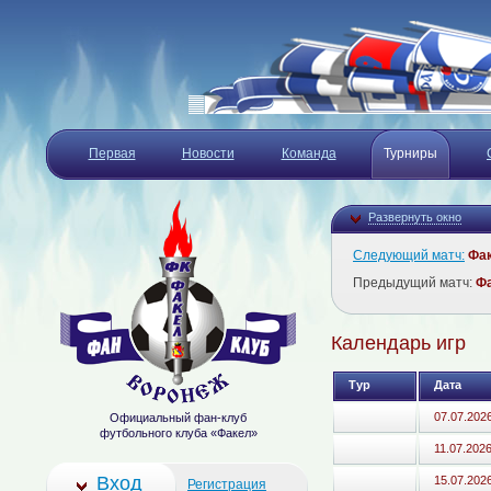
Первая
Новости
Команда
Турниры
Развернуть окно
Следующий матч:
Фа
Предыдущий матч:
Ф
Календарь игр
Тур
Дата
07.07.202
Официальный фан-клуб
футбольного клуба «Факел»
11.07.202
Вход
15.07.202
Регистрация