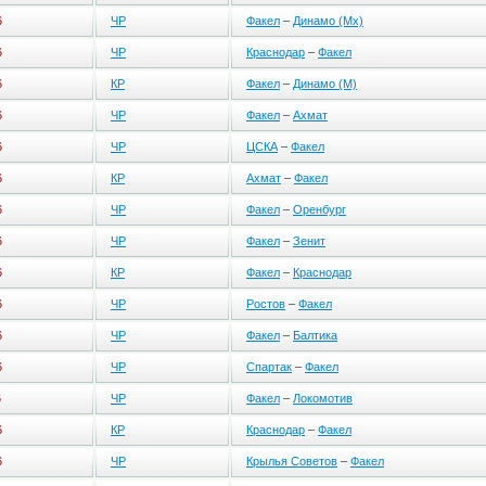
6
ЧР
Факел
–
Динамо (Мх)
6
ЧР
Краснодар
–
Факел
6
КР
Факел
–
Динамо (М)
6
ЧР
Факел
–
Ахмат
6
ЧР
ЦСКА
–
Факел
6
КР
Ахмат
–
Факел
6
ЧР
Факел
–
Оренбург
6
ЧР
Факел
–
Зенит
6
КР
Факел
–
Краснодар
6
ЧР
Ростов
–
Факел
6
ЧР
Факел
–
Балтика
6
ЧР
Спартак
–
Факел
6
ЧР
Факел
–
Локомотив
6
КР
Краснодар
–
Факел
6
ЧР
Крылья Советов
–
Факел