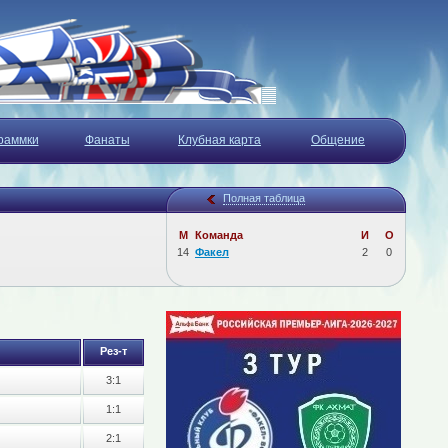
раммки
Фанаты
Клубная карта
Общение
Полная таблица
М
Команда
И
О
14
Факел
2
0
Рез-т
3:1
1:1
2:1