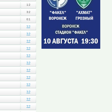
1:2
3:2
0:1
?:?
?:?
?:?
?:?
?:?
?:?
?:?
?:?
?:?
?:?
?:?
?:?