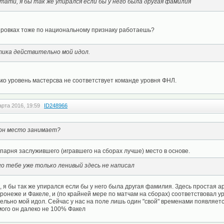
стати, я бы так же упирался если бы у него была другая фамилия
нировках тоже по национальному признаку работаешь?
ика действительно мой идол.
ко уровень мастерсва не соответствует команде уровня ФНЛ.
арта 2016, 19:59
ID248966
 он место занимает?
парня заслужившего (игравшего на сборах лучше) место в основе.
го тебе уже только ленивый здесь не написал
и, я бы так же упирался если бы у него была другая фамилия. Здесь простая а
ронеже и Факеле, и (по крайней мере по матчам на сборах) соответствовал ур
льно мой идол. Сейчас у нас на поле лишь один "свой" временами появляется
мого он далеко не 100% Факел