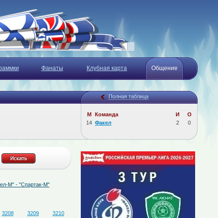
раммки
Фанаты
Клубная карта
Общение
Полная таблица
М
Команда
И
О
14
Факел
2
0
"Спартак-М"
07.08.2026
Определён состав судейской бригады на матч "Факел
3208
3209
3210