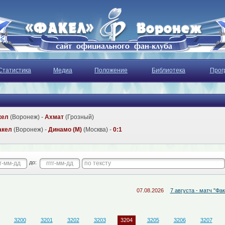
Статистика
Медиа
Положение
Библиотека
Прог
кел
(Воронеж) -
Ахмат
(Грозный)
акел
(Воронеж) -
Динамо (М)
(Москва) -
0:1
до:
07.08.2026
7 августа - матч "Факел-М" - 
3200
3201
3202
3203
3204
3205
3206
3207