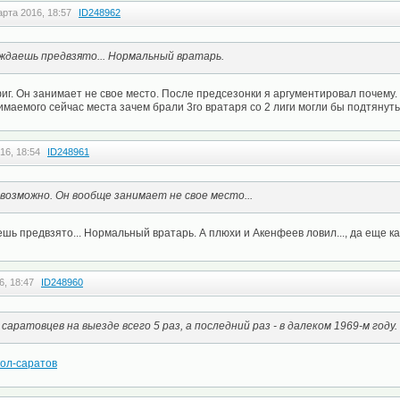
арта 2016, 18:57
ID248962
ждаешь предвзято... Нормальный вратарь.
иг. Он занимает не свое место. После предсезонки я аргументировал почему
имаемого сейчас места зачем брали 3го вратаря со 2 лиги могли бы подтянуть
16, 18:54
ID248961
 возможно. Он вообще занимает не свое место...
шь предвзято... Нормальный вратарь. А плюхи и Акенфеев ловил..., да еще ка
6, 18:47
ID248960
саратовцев на выезде всего 5 раз, а последний раз - в далеком 1969-м году.
сокол-саратов