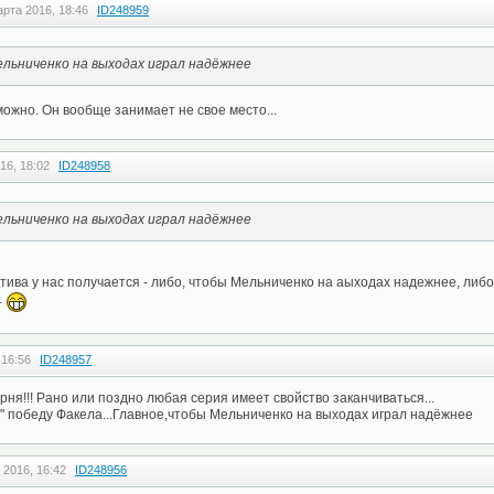
арта 2016, 18:46
ID248959
льниченко на выходах играл надёжнее
можно. Он вообще занимает не свое место...
16, 18:02
ID248958
льниченко на выходах играл надёжнее
ива у нас получается - либо, чтобы Мельниченко на аыходах надежнее, либо
.
 16:56
ID248957
рня!!! Рано или поздно любая серия имеет свойство заканчиваться...
ь" победу Факела...Главное,чтобы Мельниченко на выходах играл надёжнее
 2016, 16:42
ID248956