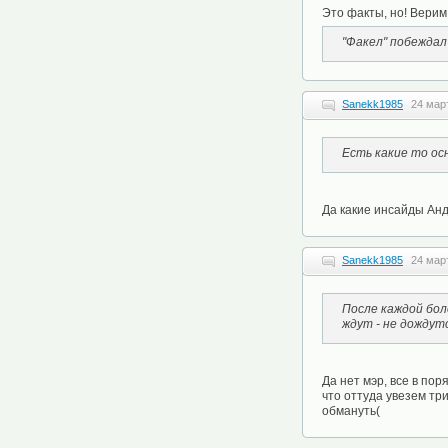
Это факты, но! Верим
"Факел" побеждал 
Sanekk1985
24 мар
Есть какие то о
Да какие инсайды Ан
Sanekk1985
24 мар
После каждой бол
ждут - не дождут
Да нет мэр, все в пор
что оттуда увезем три
обмануть(