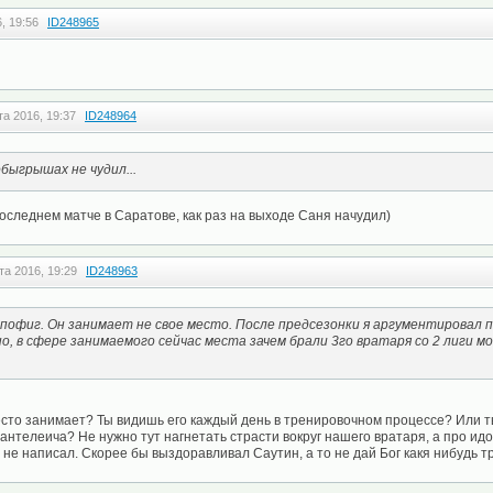
, 19:56
ID248965
та 2016, 19:37
ID248964
быгрышах не чудил...
 последнем матче в Саратове, как раз на выходе Саня начудил)
та 2016, 19:29
ID248963
 пофиг. Он занимает не свое место. После предсезонки я аргументировал п
о, в сфере занимаемого сейчас места зачем брали 3го вратаря со 2 лиги м
место занимает? Ты видишь его каждый день в тренировочном процессе? Или 
нтелеича? Не нужно тут нагнетать страсти вокруг нашего вратаря, а про идо
 не написал. Скорее бы выздоравливал Саутин, а то не дай Бог какя нибудь т