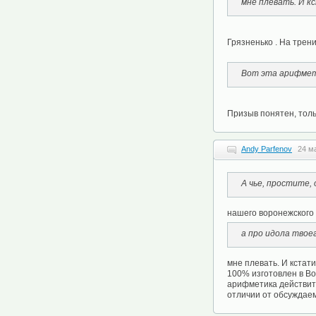
мне плевать. И к
Грязненько . На тре
Вот эта арифмет
Призыв понятен, толь
Andy Parfenov
24 м
А чье, простите,
нашего воронежского 
а про идола твое
мне плевать. И кстат
100% изготовлен в Во
арифметика действите
отличии от обсуждае