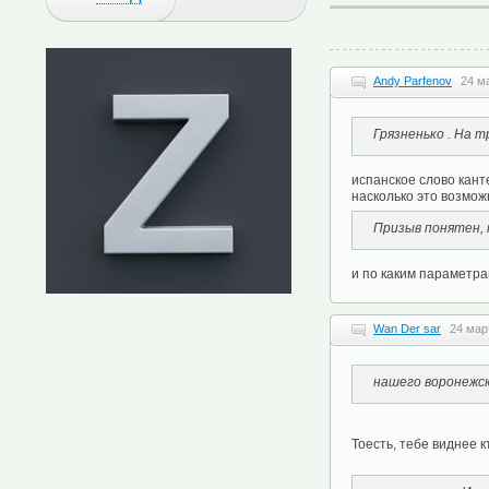
Andy Parfenov
24 м
Грязненько . На 
испанское слово кант
насколько это возмож
Призыв понятен, 
и по каким параметра
Wan Der sar
24 мар
нашего воронежск
Тоесть, тебе виднее 