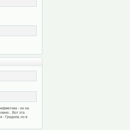
рифметика - он на
овню... Вот эта
 - Гриднев, но в