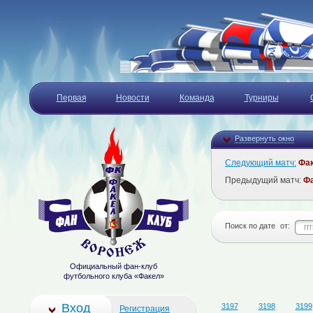
Первая
Новости
Команда
Турниры
Развернуть окно
Следующий матч:
Фа
Предыдущий матч:
Ф
Поиск по дате
от:
Официальный фан-клуб
футбольного клуба «Факел»
Вход
3197
3198
3199
Регистрация