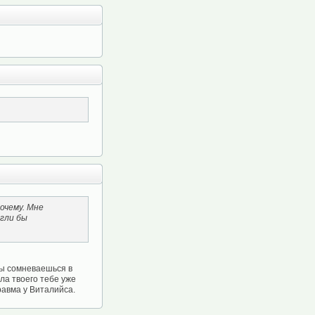
очему. Мне
огли бы
ты сомневаешься в
ла твоего тебе уже
равма у Виталийса.