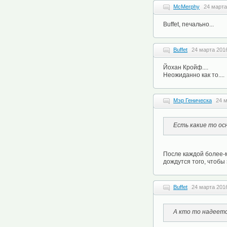
McMerphy
24 марта
Buffet, печально...
Buffet
24 марта 2016
Йохан Кройф....
Неожиданно как то....
Мэр Геническа
24 м
Есть какие то о
После каждой более-м
дождутся того, чтобы
Buffet
24 марта 2016
А кто то надеетс