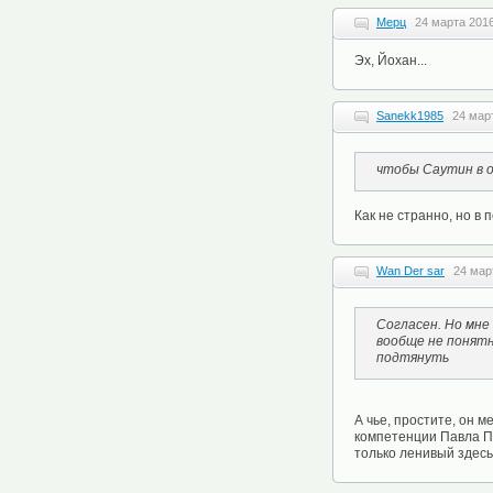
Мерц
24 марта 2016
Эх, Йохан...
Sanekk1985
24 мар
чтобы Саутин в о
Как не странно, но в
Wan Der sar
24 мар
Согласен. Но мне
вообще не понятн
подтянуть
А чье, простите, он 
компетенции Павла Па
только ленивый здесь