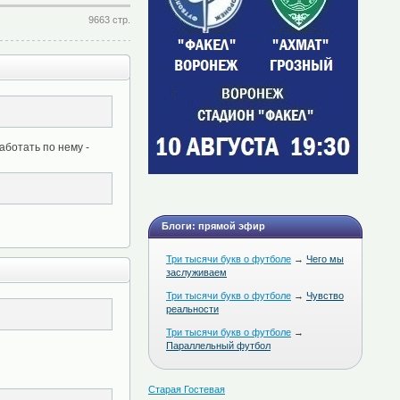
9663 стр.
аботать по нему -
Блоги: прямой эфир
Три тысячи букв о футболе
→
Чего мы
заслуживаем
Три тысячи букв о футболе
→
Чувство
реальности
Три тысячи букв о футболе
→
Параллельный футбол
Старая Гостевая