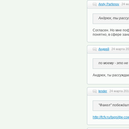
Andy Parfenov
24 м
Андрюх, ты рассу
Согласен. Но мне поф
понятно, в сфере зан
Андрей
24 марта 20
по моему - это не
Андрюх, ты рассуждае
lender
24 марта 201
"Факел" побеждал 
http://fcfv.ru/tags/фк-