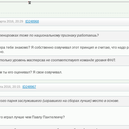
арта 2016, 20:29
ID248968
тренировках тоже по национальному признаку работаешь?
ера тебе знакомо? Я собственно озвучивал этот принцип и считаю, что надо р
но.
только уровень мастерсва не соответствует команде уровня ФНЛ.
м ты его оценивал? Я свои озвучивал.
та 2016, 20:15
ID248967
ого парня заслужившего (игравшего на сборах лучше) место в основе.
кто играл лучше чем Павлу Пантелеичу?