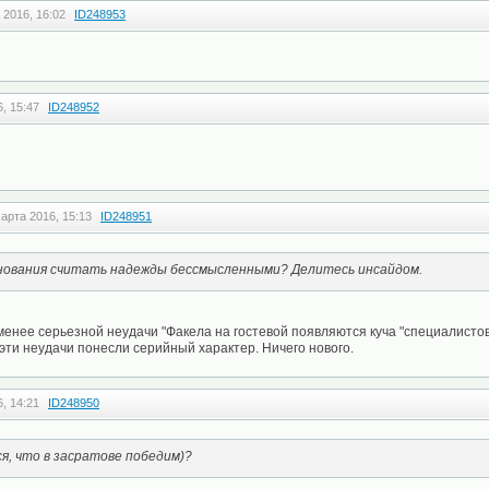
 2016, 16:02
ID248953
, 15:47
ID248952
арта 2016, 15:13
ID248951
снования считать надежды бессмысленными? Делитесь инсайдом.
енее серьезной неудачи "Факела на гостевой появляются куча "специалистов"
 эти неудачи понесли серийный характер. Ничего нового.
, 14:21
ID248950
я, что в засратове победим)?