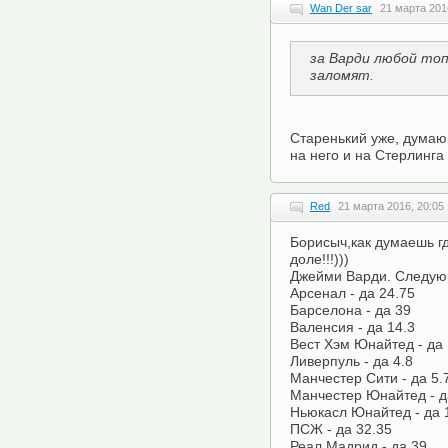
Wan Der sar
21 марта 201
за Варди любой то
заломят.
Старенький уже, думаю 
на него и на Стерлинга
Red
21 марта 2016, 20:05
Борисыч,как думаешь г
доле!!!)))
Джейми Варди. Следую
Арсенал - да 24.75
Барселона - да 39
Валенсия - да 14.3
Вест Хэм Юнайтед - да 
Ливерпуль - да 4.8
Манчестер Сити - да 5.
Манчестер Юнайтед - д
Ньюкасл Юнайтед - да 
ПСЖ - да 32.35
Реал Мадрид - да 39