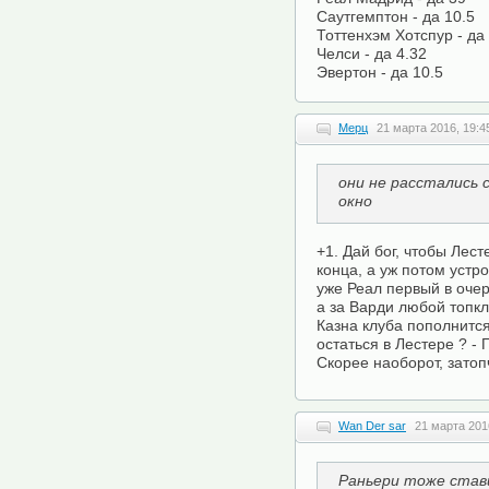
Саутгемптон - да 10.5
Тоттенхэм Хотспур - да
Челси - да 4.32
Эвертон - да 10.5
Мерц
21 марта 2016, 19:4
они не расстались
окно
+1. Дай бог, чтобы Лест
конца, а уж потом устр
уже Реал первый в оче
а за Варди любой топкл
Казна клуба пополнитс
остаться в Лестере ? -
Скорее наоборот, затоп
Wan Der sar
21 марта 201
Раньери тоже стави