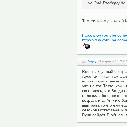
на Олд Траффорде, 
Там есть кому зажечь)
http://www.youtube.co
http://www.youtube.co
Мерц
21 марта 2016, 20:3
Red, ты крупный спец, а
Арсенал никак, там Санч
если продаст Бензема. 
уже не тот. Тоттенхэм -
склоняюсь, что Варди о
положили баснословное
возраст, и за Англию бе
выиграет, то что ему ещ
сезонов может зажечь 
Руни сойдёт. В общем, 