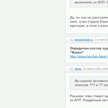
вылететь из АПЛ. 
Да, но они не расстал
окно, а мы отдали Коро
картошки, в этом и раз
fanclub-fakel.ru
21 марта 2
Определен состав суд
"Факел"
http://www.fanclub-fakel
Мерц
21 марта 2016, 18:5
Вы охуели! вспомни
сезоном ??? а ?? за
Раньери тоже ставил за
из АПЛ. Рождённый лет