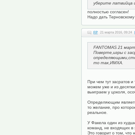
уберите латвийца и
полностью согласен!
Надо дать Терновскому
FP
21 марта 2016, 09:24
FANTOMAS 21 марта
Поверте,игры с зас
определяющими,стои
то так,ИМХА.
При чем тут засратов и
можем уже и из десятки
выиграем у цоколя, осо
Определяющим является
то желание, про которо
реальное.
У Факела один из худш
команд, не входящих в 
Это говорит о том, что 