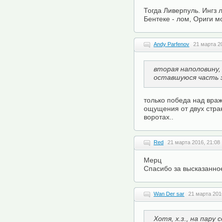
Тогда Ливерпуль. Ингз 
Бентеке - лом, Ориги м
Andy Parfenov
21 марта 2
вторая наполовину,
оставшуюся часть 
только победа над вра
ощущения от двух стра
воротах..
Red
21 марта 2016, 21:08
Мерц
Спасибо за высказанно
Wan Der sar
21 марта 201
Хотя, х.з., на пару