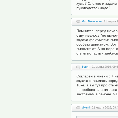
хуже? Сложно и задача 
руководство) надо?
Мэр Геническа
21 марта 2
Помнится, перед начало
озвучивалось "не вылете
задача фактически выпо
особым цинизмом. Вот 
выполняют. А на пораж
стыки попасть - заебись
Зенит
21 марта 2016, 09:
Согласен в мнени с Физи
задача ставилась пере
10ке, а вы тут про стык
попробовать! выигрыва
застрянем в районе 7-1
vikenti
21 марта 2016, 09: