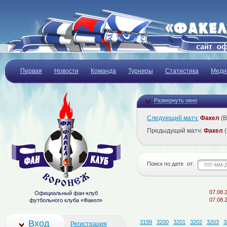
Первая
Новости
Команда
Турниры
Статистика
Меди
Развернуть окно
Следующий матч:
Факел
(В
Предыдущий матч:
Факел
(
Поиск по дате
от:
07.08.2026
"Ф
Официальный фан-клуб
07.08.2026
О
футбольного клуба «Факел»
Вход
3199
3200
3201
3202
3203
3
Регистрация