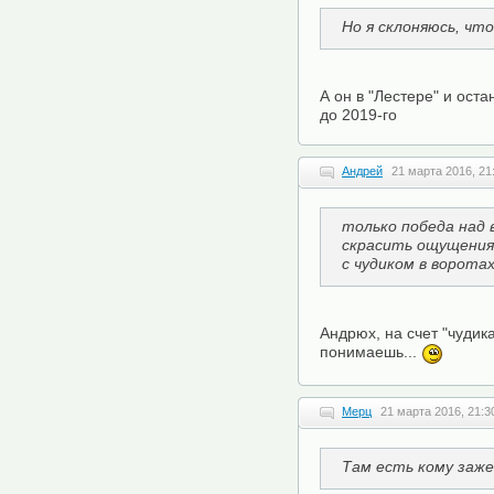
Но я склоняюсь, чт
А он в "Лестере" и оста
до 2019-го
Андрей
21 марта 2016, 21
только победа над
скрасить ощущения
с чудиком в воротах
Андрюх, на счет "чудика
понимаешь...
Мерц
21 марта 2016, 21:3
Там есть кому заж