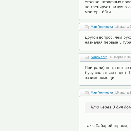
сколько штрафных про
не тренирует ни куя а л
мастер...ёбти
Мэр Геническа
16 марта 2
Другой вопрос, чем рук
назначая первые 3 тур
Ivanov.serg
16 марта 2016
Поиграли) не та нынче 
Лучу спасаться надо). 
взаимопомощи
Мэр Геническа
16 марта 2
Что через 3 дня до
Так с Хабарой играем, 