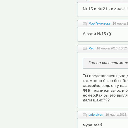
№ 15 и № 21 - в онжы!!!
Мэр Геническа
16 марта 2
А вот и №15 (((
Red
16 марта 2016, 13:32
Гол на совести мел
Ты представляешь,что 
как можно было бы объ
скамейке,ведь он у нас
ФНЛ платится взнос и 
номер.Как бы это выгля
дали шанс???
unforgiven
16 марта 2016,
мура заёб