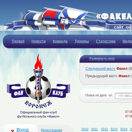
Первая
Новости
Команда
Турниры
Статистика
Меди
Развернуть окно
Следующий матч:
Факел
(В
Предыдущий матч:
Факел
(
Поиск по дате
от:
07.08.20
Официальный фан-клуб
07.08.20
футбольного клуба «Факел»
Вход
3210
3211
3212
3213
3214
3
Регистрация