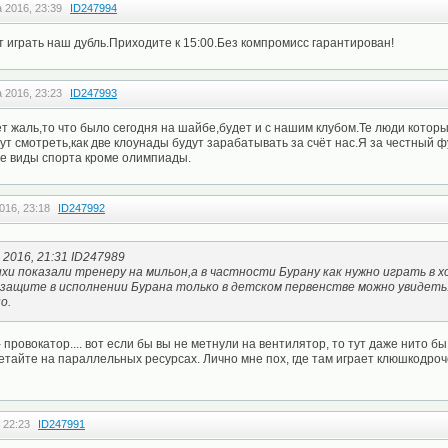
 2016, 23:39
ID247994
т играть наш дубль.Приходите к 15:00.Без компромисс гарантирован!
 2016, 23:23
ID247993
 жаль,то что было сегодня на шайбе,будет и с нашим клубом.Те люди которые 
удут смотреть,как две клоунады будут зарабатывать за счёт нас.Я за честный 
е виды спорта кроме олимпиады.
016, 23:18
ID247992
2016, 21:31 ID247989
и показали тренеру на мильон,а в частности Бурану как нужно играть в х
 защите в исполнении Бурана только в детском первенстве можно увидеть
о.
- провокатор.... вот если бы вы не метнули на вентилятор, то тут даже нито бы
метайте на параллельных ресурсах. Лично мне пох, где там играет клюшкодроч
 22:23
ID247991