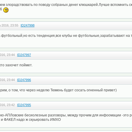
чем злорадствовать по поводу собраных денег клюшкарей.Лучше вспомнить ск
06
 2016, 23:55
ID247998
ть футбольный,но есть тенденция,все клубы не футбольные,зарабатывают на 
016, 23:44
ID247997
кто захочет поймет.
016, 23:44
ID247996
рим, о том, что через неделю Тюмень будет сосать огненный привет)
016, 23:42
ID247995
шко-АПЛовские бесиолезные разговоры, между прочим для инфоомации -это р
л и ФАКЕЛ надо ж скуьировать ИМХО