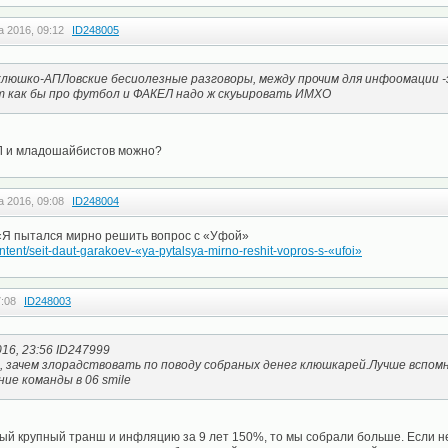
а 2016, 09:12
ID248005
клюшко-АПЛовские бесиолезные разговоры, между прочим для инфоомации -
 как бы про футбол и ФАКЕЛ надо ж скуьировать ИМХО
Л и младошайбистов можно?
а 2016, 09:08
ID248004
 «Я пытался мирно решить вопрос с «Уфой»
ntent/seit-daut-garakoev-«ya-pytalsya-mirno-reshit-vopros-s-«ufoi»
7:08
ID248003
6, 23:56 ID247999
, зачем злорадствовать по поводу собраных денег клюшкарей.Лучше вспом
ние команды в 06 smile
ый крупный транш и инфляцию за 9 лет 150%, то мы собрали больше. Если н