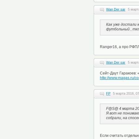
Wan Der sar
5 март
Как уже достали 
футбольный , ткт
Ranger16, а про РФП
Wan Der sar
5 март
Сейт-Даут Гаракоев:
http://www.magas.ru/co
FP
5 марта 2016, 0
F@S@ 4 марта 201
Я вот не понимаю
собрали, на спосе
Если считать отдельн