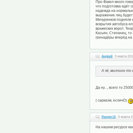
Про Факел много гово
что подготовка идёт 
надежда на нормальну
выражение лиц будет 
Мичуренков подняли е
вскрытия автобуса ил
вражеских ворот. Тео
Касьян, Степанец, то
гренадёры вперёд на
Андрей
5 марта 201
А чё, миллион то 
Да ну..., всего то 2500
( сарказм, есличО)
Ranger16
5 марта 2
На нашем ресурсе каж