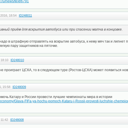
l.ru/news/text/6791
 2016, 18:54
ID248011
вный приём для вскрытия автобуса или при спасении матча в концовке.
адо в штрафную отправлять на вскрытие автобуса, к нему мяч так и липнет п
легкую пару защитников на пяточке.
 18:10
ID248010
не проиграет ЦСКА, то в следующем туре (Ростов-ЦСКА) может появиться но
, 15:58
ID248009
омочь Катару и России провести лучшие чемпионаты мира в истории
ts-economy/Glava-FIFa-ya-hochu-pomoch-Kataru-i-Rossii-provesti-luchshie-chempiona
 11:42
ID248008