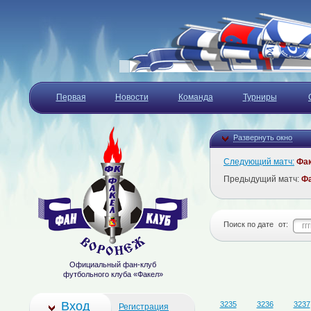
Первая
Новости
Команда
Турниры
Развернуть окно
Следующий матч:
Фа
Предыдущий матч:
Ф
Поиск по дате
от:
Официальный фан-клуб
футбольного клуба «Факел»
Вход
3235
3236
3237
Регистрация