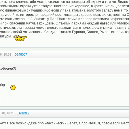
рить пока сложно, ибо можно свалиться на повторы об одном и том же. Видно
своим ходом, игроки уже в тонусе, настроение хорошее, выражение лиц позитив
ю финансовую ситуацию, ибо если у пана атамана золотого запасу нема, то 
другое. Что интересно - средний рост команды здорово повысился, новички 
го сантиметра на 3. Значит, у Пал Пантелеича в запасе появился эффектив
и при спасении матча в концовке. С такими парнями каждый навес или углово
ретически, эта троица может вместе находиться в поле, а если к ним подтянут
 можно любой матч спасти. Сзади остаются Бурнаш, Багаев, Рылов стеречь вр
 штурм.
6, 10:51
ID248007
собрали?)
00р...
016, 10:25
ID248006
ется все можно -даже про классический балет, а про ФАКЕЛ, потом если мест