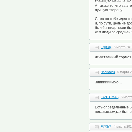
транш, то меньше, но
А так же то, что за 
лучшую сторону.
Сама по себе идея со
и, по сути, цель не д
был бы пиар, если бы
чем люди со средней 
F@S@
5 марта 201
искуственный тормоз 
Василиск
5 марта 2
Зииииииимою....
FANTOMAS
5 марта
Есть определённые бе
показываем,как бы не
F@S@
4 марта 201