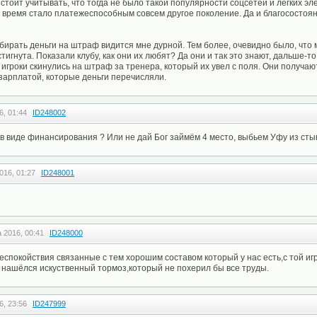
 стоит учитывать, что тогда не было такой популярности соцсетей и легких э
это время стало платежеспособным совсем другое поколение. Да и благосостоя
бирать деньги на штраф видится мне дурной. Тем более, очевидно было, что 
остигнута. Показали клубу, как они их любят? Да они и так это знают, дальше-
 игроки скинулись на штраф за тренера, который их увел с поля. Они получаю
зарплатой, которые деньги перечисляли.
6, 01:44
ID248002
в виде финансирования ? Или не дай Бог займём 4 место, выбьем Уфу из сты
016, 01:27
ID248001
 2016, 00:41
ID248000
спокойствия связанные с тем хорошим составом который у нас есть,с той иг
 нашёлся искуственный тормоз,который не похерил бы все труды.
6, 23:56
ID247999