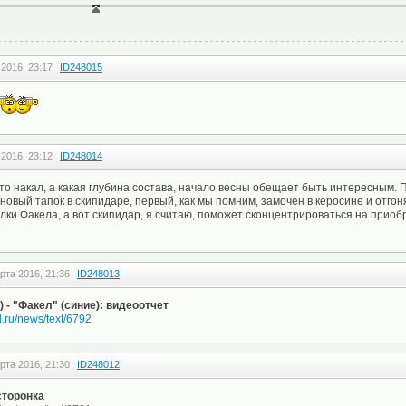
 2016, 23:17
ID248015
 2016, 23:12
ID248014
 это накал, а какая глубина состава, начало весны обещает быть интересным.
новый тапок в скипидаре, первый, как мы помним, замочен в керосине и отгон
алки Факела, а вот скипидар, я считаю, поможет сконцентрироваться на приоб
рта 2016, 21:36
ID248013
 - "Факел" (синие): видеоотчет
l.ru/news/text/6792
рта 2016, 21:30
ID248012
сторонка