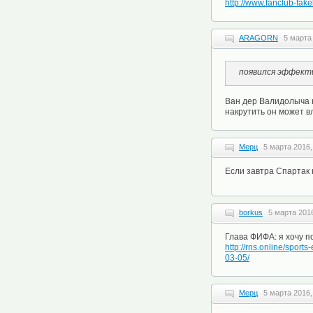
http://www.fanclub-fake
ARAGORN
5 марта
появился эффекти
Ван дер Валидолыча н
накрутить он может в
Мерц
5 марта 2016,
Если завтра Спартак 
borkus
5 марта 2016
Глава ФИФА: я хочу п
http://rns.online/spor
03-05/
Мерц
5 марта 2016,