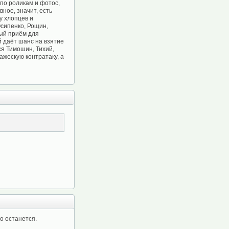
 по роликам и фотос,
ное, значит, есть
у хлопцев и
Осипенко, Рощин,
ный приём для
й даёт шанс на взятие
ся Тимошин, Тихий,
ажескую контратаку, а
о останется.