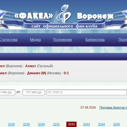
Статистика
Медиа
Положение
Библиотека
Прог
кел
(Воронеж) -
Ахмат
(Грозный)
акел
(Воронеж) -
Динамо (М)
(Москва) -
0:1
до:
07.08.2026
Продажа билетов на матч "
3238
3239
3240
3241
3242
3243
3244
3245