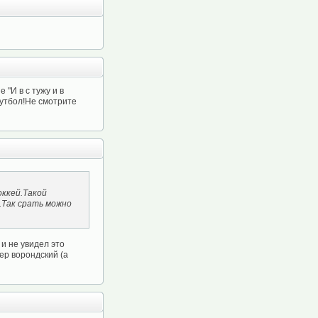
"И в с тужу и в
футбол!Не смотрите
оккей.Такой
.Так срать можно
 и не увидел это
ер ворондский (а