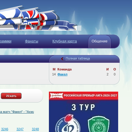
раммки
Фанаты
Клубная карта
Общение
Полная таблица
М
Команда
И
О
14
Факел
2
0
Факел" - "Ахмат"
07.08.2026
7 августа - матч "Факел-М" - "Спартак-М"
3246
3247
3248