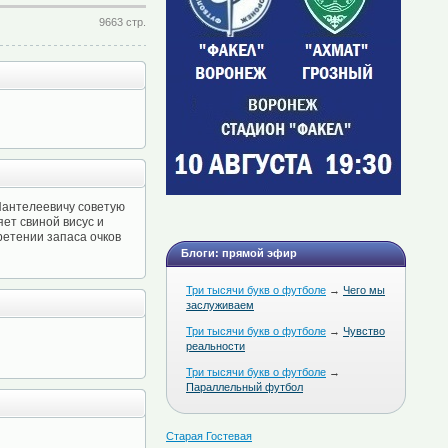
9663 стр.
 Пантелеевичу советую
яет свиной висус и
ретении запаса очков
Блоги: прямой эфир
Три тысячи букв о футболе
→
Чего мы
заслуживаем
Три тысячи букв о футболе
→
Чувство
реальности
Три тысячи букв о футболе
→
Параллельный футбол
Старая Гостевая