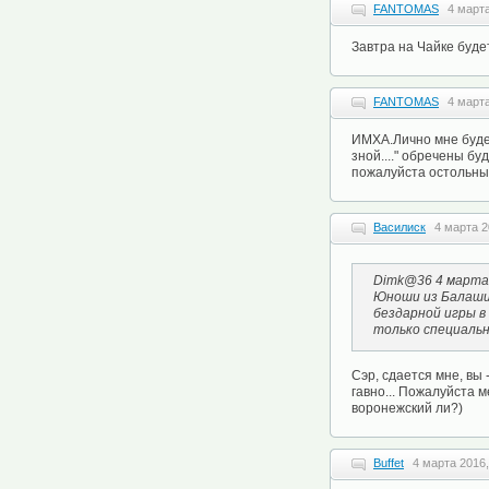
FANTOMAS
4 марта
Завтра на Чайке буде
FANTOMAS
4 марта
ИМХА.Лично мне будет
зной...." обречены б
пожалуйста остольны
Василиск
4 марта 2
Dimk@36 4 марта 
Юноши из Балаших
бездарной игры в
только специальн
Сэр, сдается мне, вы 
гавно... Пожалуйста 
воронежский ли?)
Buffet
4 марта 2016,