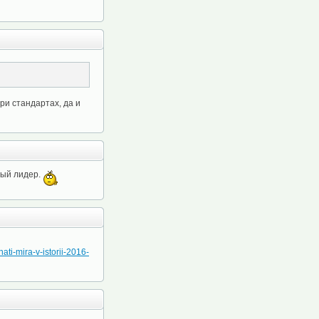
ри стандартах, да и
вый лидер.
ti-mira-v-istorii-2016-