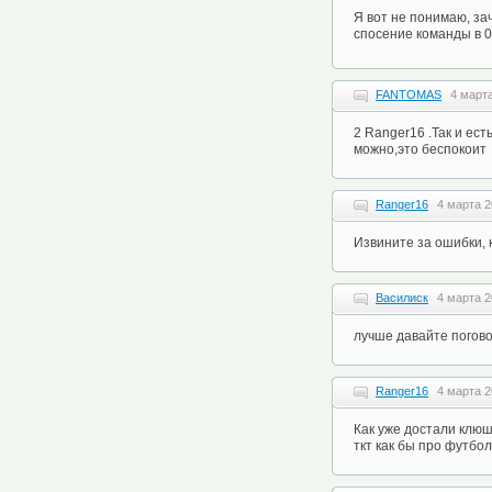
Я вот не понимаю, за
спосение команды в 
FANTOMAS
4 марта
2 Ranger16 .Так и ес
можно,это беспокоит
Ranger16
4 марта 2
Извините за ошибки, 
Василиск
4 марта 2
лучше давайте погово
Ranger16
4 марта 2
Как уже достали клю
ткт как бы про футбо