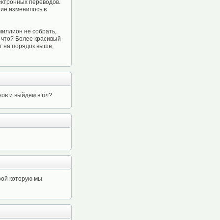
лектронных переводов.
ние изменилось в
миллион не собрать,
то что? Более красивый
т на порядок выше,
ков и выйдем в пл?
рой которую мы