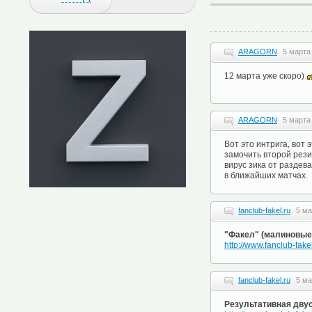
ARAGORN
5 марта
12 марта уже скоро)
ARAGORN
5 марта
Вот это интрига, вот
замочить второй рези
вирус зика от раздев
в ближайших матчах.
fanclub-fakel.ru
5 ма
"Факел" (малиновые)
http://www.fanclub-fake
fanclub-fakel.ru
5 ма
Результативная дву