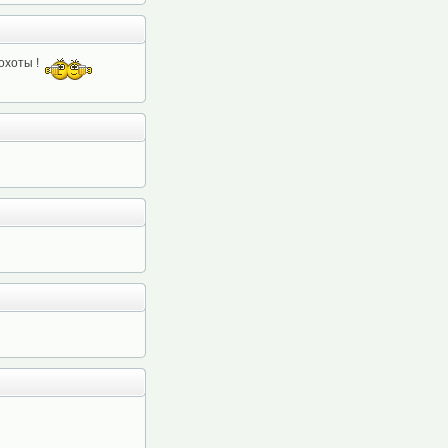
охоты !