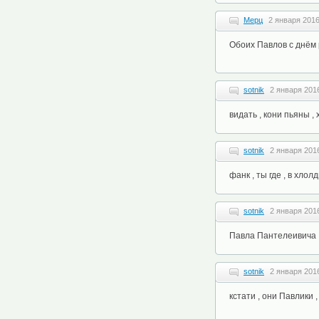
Мерц
2 января 2016
Обоих Павлов с днём 
sotnik
2 января 2016
видать , кони пьяны ,
sotnik
2 января 2016
фанк , ты где , в хлолд
sotnik
2 января 2016
Павла Пантелеивича ,
sotnik
2 января 2016
кстати , они Павлики , 