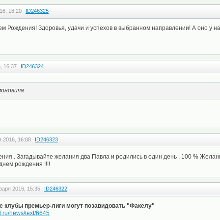
16, 18:20
ID246325
м Рождения! Здоровья, удачи и успехов в выбранном направлении! А оно у на
, 16:37
ID246324
оновича
 2016, 16:08
ID246323
ния . Загадывайте желания два Павла и родились в один день . 100 % Желан
нем рождения !!!!
варя 2016, 15:35
ID246322
е клубы премьер-лиги могут позавидовать "Факелу"
l.ru/news/text/6645