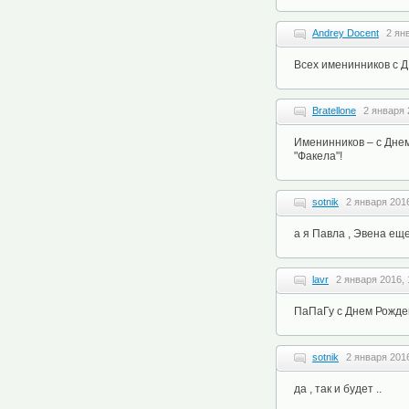
Andrey Docent
2 ян
Всех именинников с Д
Bratellone
2 января 
Именинников – с Днем
"Факела"!
sotnik
2 января 2016
а я Павла , Эвена еще 
lavr
2 января 2016, 
ПаПаГу с Днем Рожд
sotnik
2 января 2016
да , так и будет ..