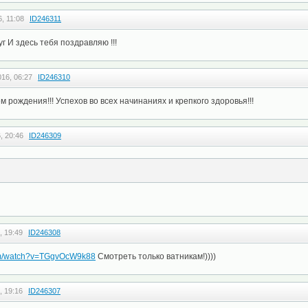
, 11:08
ID246311
г И здесь тебя поздравляю !!!
16, 06:27
ID246310
 рождения!!! Успехов во всех начинаниях и крепкого здоровья!!!
, 20:46
ID246309
, 19:49
ID246308
com/watch?v=TGgvOcW9k88
Смотреть только ватникам!))))
, 19:16
ID246307