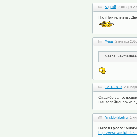
Андрей
2 января 20
Пал Пантелеича с Дне
Мерц
2 января 2016
Павла Пантелейм
EVEN 2010
2 января
Спасибо за поздравле
Пантелеймоновича с д
fanclub-fakel.ru
2 ян
Павел Гусев: "Многи
http://www.fanclub-fake