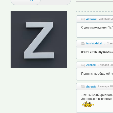
Дунадан
2 января 2
С днем рождения ПаП
fanclub-fakel.ru
2 ян
03.01.2016. Футболь
Андрон
2 января 20
Пряники вообще ебнул
Андрей
2 января 20
Эвенкийский филиал 
Здоровья и всяческих 