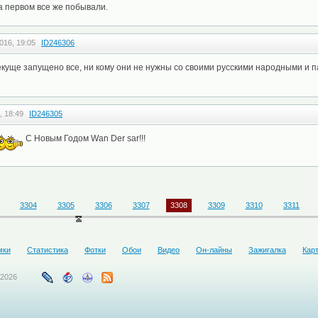
на первом все же побывали.
016, 19:05
ID246306
екуще запущено все, ни кому они не нужны со своими русскими народными и 
, 18:49
ID246305
С Новым Годом Wan Der sar!!!
3304
3305
3306
3307
3308
3309
3310
3311
мки
Статистика
Фотки
Обои
Видео
Он-лайны
Зажигалка
Кар
-2026