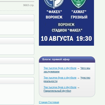
9663 стр.
Блоги: прямой эфир
Три тысячи букв о футболе
→
Чего мы
заслуживаем
Три тысячи букв о футболе
→
Чувство
реальности
Три тысячи букв о футболе
→
Параллельный футбол
Старая Гостевая