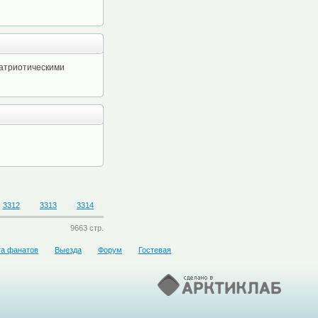
патриотическими
3312
3313
3314
9663 стр.
та фанатов
Выезда
Форум
Гостевая