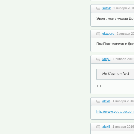
sotnik
2 января 2016
Эвен , мой лучший Дру
ekaburg
2 января 20
ПалПантелеича с Днем
Мерц
1 января 2016
Но Саутин № 1
+ 1
alex8
1 января 2016
http://www.youtube.
alex8
1 января 2016