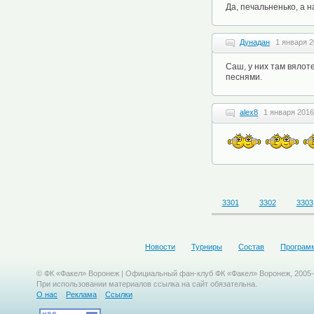
Да, печальненько, а 
Дунадан
1 января 2
Саш, у них там вялот
песнями.
alex8
1 января 2016
3301
3302
3303
Новости
Турниры
Состав
Програм
© ФК «Факел» Воронеж | Официальный фан-клуб ФК «Факел» Воронеж, 2005
При использовании материалов ссылка на сайт обязательна.
О нас
Реклама
Ссылки