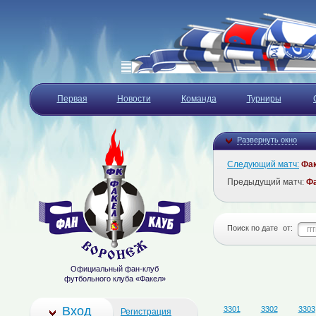
Первая
Новости
Команда
Турниры
Развернуть окно
Следующий матч:
Фа
Предыдущий матч:
Ф
Поиск по дате
от:
Официальный фан-клуб
футбольного клуба «Факел»
Вход
3301
3302
3303
Регистрация