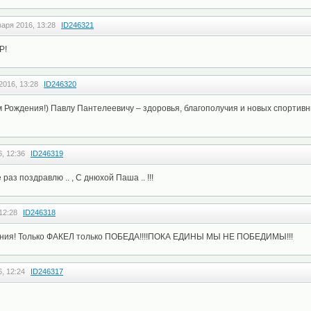
варя 2016, 13:28
ID246321
Р!
2016, 13:28
ID246320
 Рождения!) Павлу Пантелеевичу – здоровья, благополучия и новых спортивн
, 12:36
ID246319
раз поздравлю .. , С днюхой Паша .. !!!
12:28
ID246318
ения! Только ФАКЕЛ только ПОБЕДА!!!!ПОКА ЕДИНЫ МЫ НЕ ПОБЕДИМЫ!!!
, 12:24
ID246317