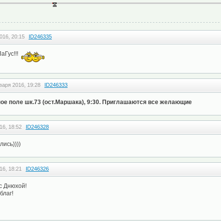
016, 20:15
ID246335
аГус!!!
варя 2016, 19:28
ID246333
ное поле шк.73 (ост.Маршака), 9:30. Приглашаются все желающие
16, 18:52
ID246328
ись))))
16, 18:21
ID246326
с Днюхой!
благ!