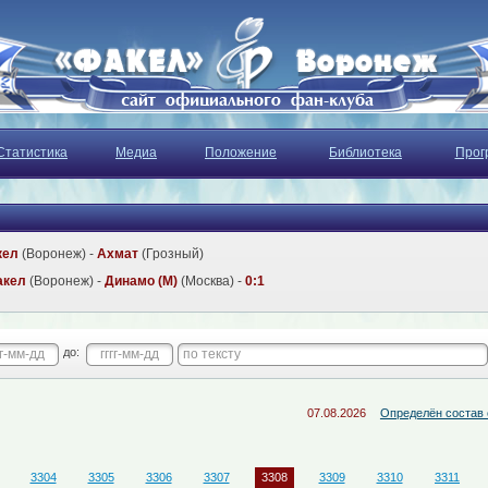
Статистика
Медиа
Положение
Библиотека
Прог
кел
(Воронеж) -
Ахмат
(Грозный)
акел
(Воронеж) -
Динамо (М)
(Москва) -
0:1
до:
07.08.2026
Определён состав судейск
3304
3305
3306
3307
3308
3309
3310
3311