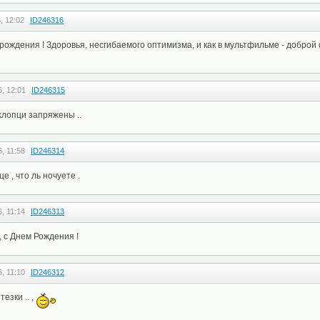
, 12:02
ID246316
рождения ! Здоровья, несгибаемого оптимизма, и как в мультфильме - доброй 
, 12:01
ID246315
 хлопци запряжены ..
, 11:58
ID246314
це , что ль ночуете .
, 11:14
ID246313
 с Днем Рождения !
, 11:10
ID246312
тезки .. ,