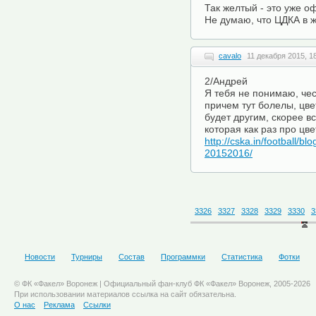
Так желтый - это уже о
Не думаю, что ЦДКА в ж
cavalo
11 декабря 2015, 1
2/Андрей
Я тебя не понимаю, чес
причем тут болелы, цве
будет другим, скорее в
которая как раз про цве
http://cska.in/football/
20152016/
3326
3327
3328
3329
3330
3
Новости
Турниры
Состав
Программки
Статистика
Фотки
© ФК «Факел» Воронеж | Официальный фан-клуб ФК «Факел» Воронеж, 2005-2026
При использовании материалов ссылка на сайт обязательна.
О нас
Реклама
Ссылки