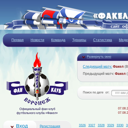
Первая
Новости
Команда
Турниры
Статистика
Меди
Развернуть окно
Следующий матч:
Факел
(В
Предыдущий матч:
Факел
(
Поиск по дате
от:
07.08.2026
"Ф
Официальный фан-клуб
07.08.2026
Оп
футбольного клуба «Факел»
Вход
3326
3327
3328
3329
3330
3
Регистрация