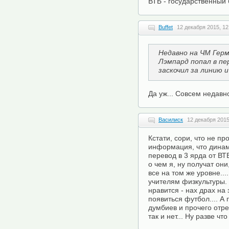
ВТБ - государственный 
Buffet
12 декабря 2015, 12
Недавно на ЧМ Герм
Лэмпард попал в пе
заскочил за линию и
Да уж... Совсем недавн
Василиск
12 декабря 2015
Кстати, сори, что не п
информация, что динам
перевод в 3 ярда от ВТБ
о чем я, ну получат они
все на том же уровне..
учителям физкультуры. 
нравится - нах драх на 
появиться футбол.... А
думбиев и прочего отре
так и нет... Ну разве чт