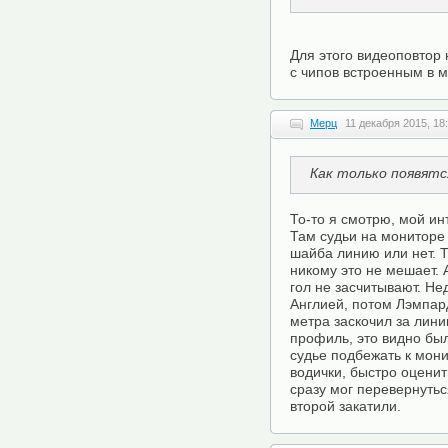
Для этого видеоповтор 
с чипов встроенным в м
Мерц
11 декабря 2015, 18
Как только появят
То-то я смотрю, мой ин
Там судьи на мониторе
шайба линию или нет. 
никому это не мешает. 
гол не засчитывают. Не
Англией, потом Лэмпард
метра заскочил за лини
профиль, это видно был
судье подбежать к мони
водички, быстро оценит
сразу мог перевернутьс
второй закатили.