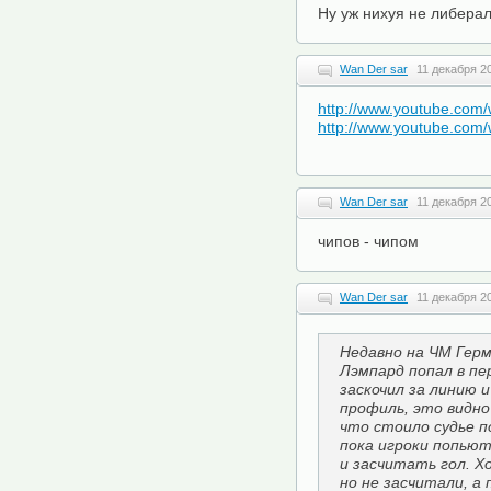
Ну уж нихуя не либерал 
Wan Der sar
11 декабря 20
http://www.youtube.co
http://www.youtube.co
Wan Der sar
11 декабря 20
чипов - чипом
Wan Der sar
11 декабря 20
Недавно на ЧМ Герм
Лэмпард попал в пе
заскочил за линию и
профиль, это видно
что стоило судье п
пока игроки попью
и засчитать гол. Х
но не засчитали, а