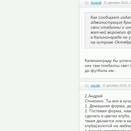
Андрей
11 декабря 2015, 
Как сообщает изда
администрация Кра
свои стадионы и и
матчей мирового фу
в Калининграде не 
на острове Октябрь
Калининграду бы успеть
них там поибалты свет 
до футбола им...
cavalo
11 декабря 2015, 1
2.Андрей
Спокоино. Ты все в кучу
1. Домашняя форма, де
2. Гостевая форма, нав
сделать в цветах клуба
такая делается или в к
клуба(золотой на эмбле
в данном конкретном сл