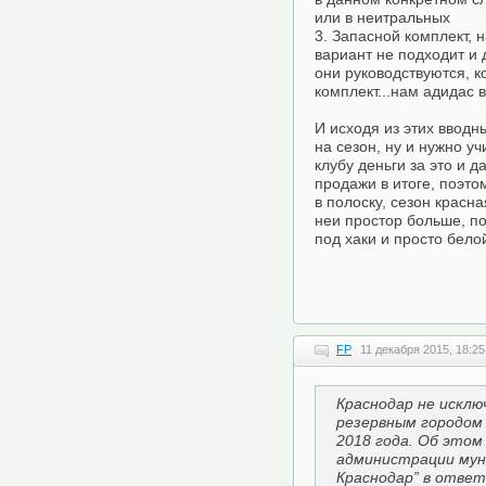
или в неитральных
3. Запасной комплект, н
вариант не подходит и 
они руководствуются, к
комплект...нам адидас 
И исходя из этих ввод
на сезон, ну и нужно у
клубу деньги за это и д
продажи в итоге, поэто
в полоску, сезон красна
неи простор больше, по
под хаки и просто бело
FP
11 декабря 2015, 18:25
Краснодар не искл
резервным городом
2018 года. Об этом
администрации мун
Краснодар” в ответ 