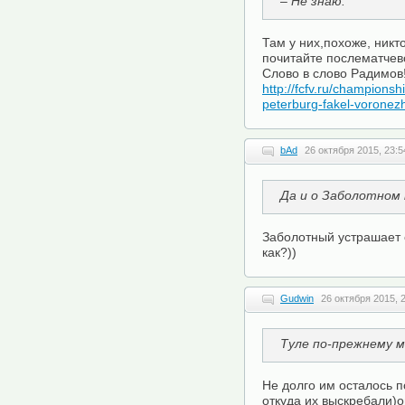
– Не знаю.
Там у них,похоже, никто
почитайте послематчев
Слово в слово Радимов! 
http://fcfv.ru/champions
peterburg-fakel-voronez
bAd
26 октября 2015, 23:5
Да и о Заболотном 
Заболотный устрашает 
как?))
Gudwin
26 октября 2015, 
Туле по-прежнему 
Не долго им осталось п
откуда их выскребали)