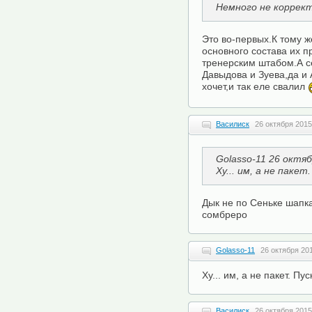
Немного не коррект
Это во-первых.К тому 
основного состава их п
тренерским штабом.А с
Давыдова и Зуева,да и 
хочет,и так еле свалил
Василиск
26 октября 2015
Golasso-11 26 октяб
Ху... им, а не паке
Дык не по Сеньке шапка,
сомбреро
Golasso-11
26 октября 201
Ху... им, а не пакет. П
Василиск
26 октября 2015