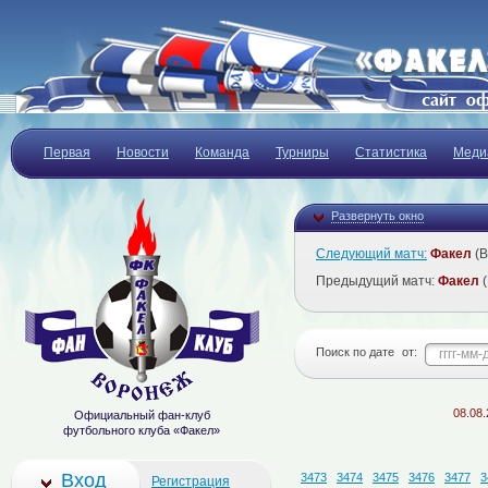
Первая
Новости
Команда
Турниры
Статистика
Меди
Развернуть окно
Следующий матч:
Факел
(В
Предыдущий матч:
Факел
(
Поиск по дате
от:
08.08.2026
Д
Официальный фан-клуб
футбольного клуба «Факел»
Вход
3473
3474
3475
3476
3477
3
Регистрация