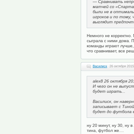
— Сравнивать непр
матчей со «Спартак
были не в оптималь
игроков и по тому, 
выглядит предпочт
Немного не корректно. 
сыграла с ними дома. П
команды играют лучше,
что сравнивает, все ре
Василиск
26 октября 2015
alex8 26 октября 20
И чего он не выпус
будет играть...
Василиск, он навер
записывает с Тиной
будет до футбола е
ну 20 минут, ну 30, ну 
тина, футбол же....