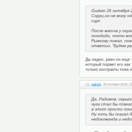
Gudwin 26 октября 2
Сорри,но не могу н
сцук:
После матча у огра
походиди, почти вс
Рыжкову пожал, пож
ответил, "Будем рв
Да ладно, рвач он еще т
который порвет его как т
только контракты пока н
yakshi
26 октября 2015, 2
Да, Радимов, серьез
чуга стал бы плака
а этот просто пока
Ну хоть бы сказал б
недокоманда и недо