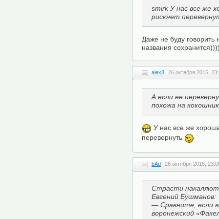
smirk У нас все же 
рискнет перевернут
Даже не буду говорить 
названия сохранится)))
alex8
26 октября 2015, 23
А если ее переверну
похожа на кокошник..
У нас все же хорош
перевернуть
bAd
26 октября 2015, 23:0
Страсти накаляютс
Евгений Бушманов:
— Сравните, если в
воронежский «Факел