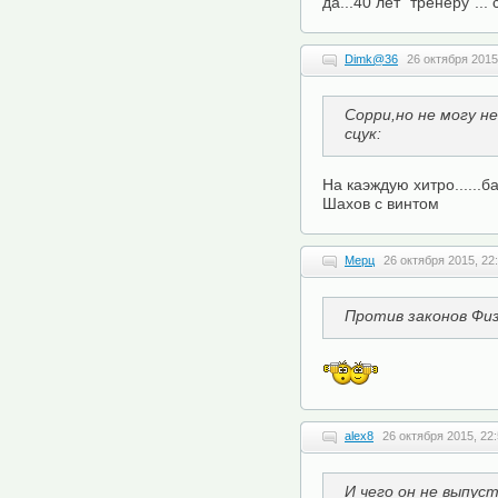
да...40 лет "тренеру"... 
Dimk@36
26 октября 2015
Сорри,но не могу н
сцук:
На каэждую хитро......
Шахов с винтом
Мерц
26 октября 2015, 22
Против законов Фи
alex8
26 октября 2015, 22
И чего он не выпус