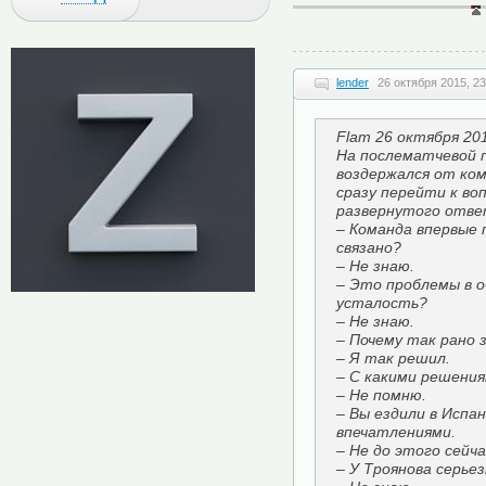
lender
26 октября 2015, 23
Flam 26 октября 201
На послематчевой 
воздержался от ком
сразу перейти к воп
развернутого отве
– Команда впервые 
связано?
– Не знаю.
– Это проблемы в о
усталость?
– Не знаю.
– Почему так рано 
– Я так решил.
– С какими решения
– Не помню.
– Вы ездили в Испа
впечатлениями.
– Не до этого сейча
– У Троянова серье