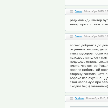
Зенит
26 октября 2015, 23
радимов иди клитор бу
нехер про составы опт
Зенит
26 октября 2015, 23
только добрался до дом
охуенные эмоции, дым 
тупка мусоров после ма
красавец кинулся к нам
подошел, остальные...н
плохо, что сектор Факел
послле небольшой посл
сторону вокзала, хотя о
Короче все ахуенно!! Д
стал напрямую про запа
сходил бы))) гагааагыы)
Gudwin
26 октября 2015, 