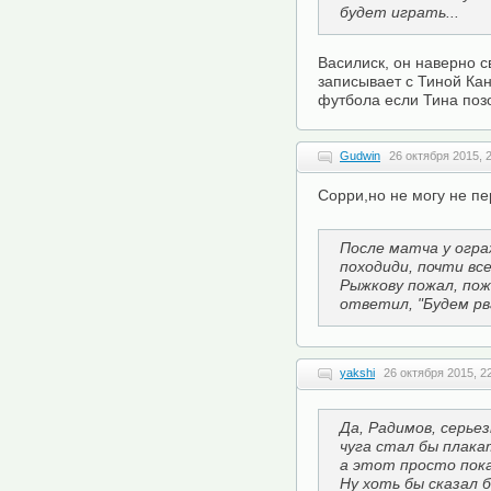
будет играть...
Василиск, он наверно 
записывает с Тиной Кан
футбола если Тина позо
Gudwin
26 октября 2015, 
Сорри,но не могу не пе
После матча у огра
походиди, почти вс
Рыжкову пожал, пож
ответил, "Будем рв
yakshi
26 октября 2015, 2
Да, Радимов, серьез
чуга стал бы плака
а этот просто пока
Ну хоть бы сказал б