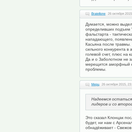
Bratellone
26 октября 2015
Думается, можно выдел
определивших подъем "
фальстарта - тактическ
нападающего, появлени
Касьяна после травмы. 
сильного конкурента в 
голевой счет, плюс на 
Да и о Заболотном не 
мерещится аморфный со
проблемы.
Мерц
26 октября 2015, 23
Надеемся остаться 
лидеров и со второ
Это сказал Клонцак пос
будет, ни нам с Арсена
обнадёживает - Свежов