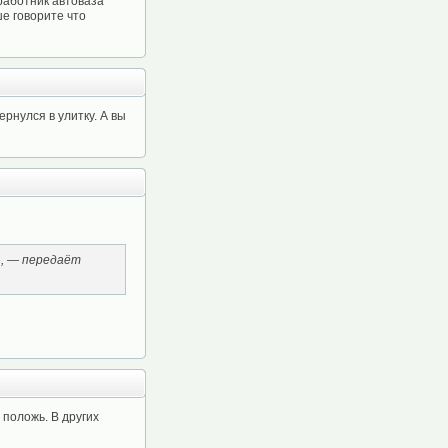
 работник автоваза
ше говорите что
рнулся в улитку. А вы
», — передаёт
 положь. В других