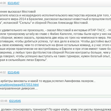
04:08
ID214547
ение высказал Мостовой
атило класса и незаурядного исполнительского мастерства игроков для того,
пионате мира-2014 в Бразилии, рассказал высказал известный в прошлом по
а", испанской "Сельты" и сборной России Александр Мостовой.
го удивительного не произошло, - сказал Мостовой в интервью ИТАР-ТАСС. - Н
яли тренерскому штабу во главе с Фабио Капелло, готовы были идти у них н
ге сборная, можно сказать, провалила две игры из трех на чемпионате мира. Н
отивации, чтобы добиться успеха, тут все дело в классе. Чтобы достойно выс
ь свою изюминку, чем-то отличаться на фоне остальных команд, а у нас этого 
аши игроки практически не востребованы в Европе и при этом имеют такие б
аверняка, у любых трех футболистов сборной России контракты больше, чем 
гда говорил, чтобы успешно выступать на таких турнирах, нужен богатый опыт,
грая в сильнейших лигах Европы".
04:02
ID214546
 арбитры виноваты и какой то мудак,ослепил Акинфеева лазером...
ribuna/blogs/swag/637053.html
енаправленная диверсия....
 03:48
ID214545
е должен спонсировать тренеров? По идее клубы, кому эти школы принадлежат