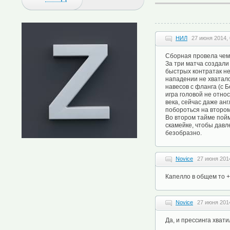
НИЛ
27 июня 2014, 
Сборная провела чемп
За три матча создали 
быстрых контратак не
нападении не хватало
навесов с фланга (с Б
игра головой не отно
века, сейчас даже ан
побороться на втором
Во втором тайме пойма
скамейке, чтобы давле
безобразно.
Novice
27 июня 2014
Капелло в общем то +
Novice
27 июня 2014
Да, и прессинга хвати