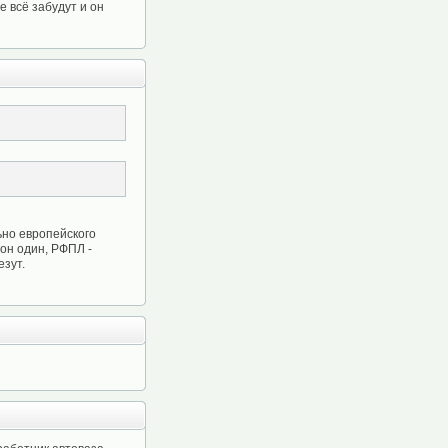
е всё забудут и он
ьно европейского
 он один, РФПЛ -
езут.