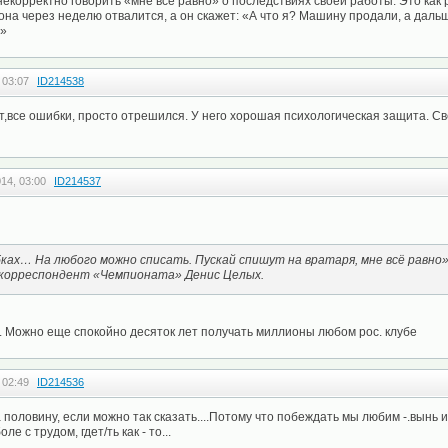
некорректно говорить «мне все равно» о последствиях своей работы. Это как
 она через неделю отвалится, а он скажет: «А что я? Машину продали, а даль
о»
 03:07
ID214538
,все ошибки, просто отрешился. У него хорошая психологическая защита. Све
14, 03:00
ID214537
ках… На любого можно списать. Пускай спишут на вратаря, мне всё равно
 корреспондент «Чемпионата» Денис Целых.
.. Можно еще спокойно десяток лет получать миллионы любом рос. клубе
 02:49
ID214536
 половину, если можно так сказать....Потому что побеждать мы любим -.вынь и
ле с трудом, гдет/ть как - то...