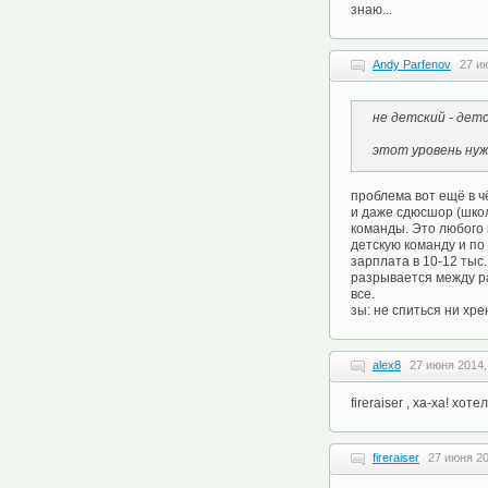
знаю...
Andy Parfenov
27 и
не детский - детс
этот уровень нуж
проблема вот ещё в ч
и даже сдюсшор (школ
команды. Это любого 
детскую команду и по 
зарплата в 10-12 тыс
разрывается между ра
все.
зы: не спиться ни хрен
alex8
27 июня 2014,
fireraiser , ха-ха! хо
fireraiser
27 июня 20