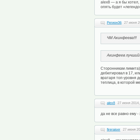
alex8 — а я бы хотел,
опять будет «легенд
Регион36
27 июня 2
ЧМ Акинфеева!!!
Акинфеев лучший! 
Сторонникам лимита)
дебютировал в 17, ил
вратаря топ-уровня до
теплица, в которой ме
alex8
27 июня 2014,
да не все равно ему -
fireraiser
27 июня 20