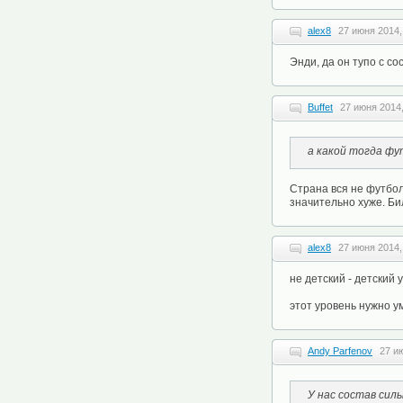
alex8
27 июня 2014,
Энди, да он тупо с со
Buffet
27 июня 2014,
а какой тогда ф
Страна вся не футбол
значительно хуже. Би
alex8
27 июня 2014,
не детский - детский 
этот уровень нужно у
Andy Parfenov
27 и
У нас состав сил