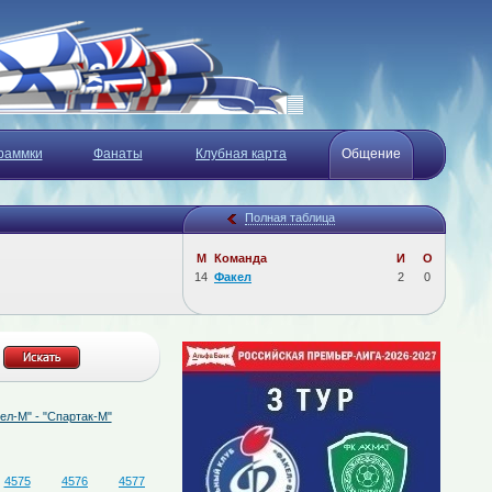
раммки
Фанаты
Клубная карта
Общение
Полная таблица
М
Команда
И
О
14
Факел
2
0
"Спартак-М"
07.08.2026
Определён состав судейской бригады на матч "Факел"
4575
4576
4577