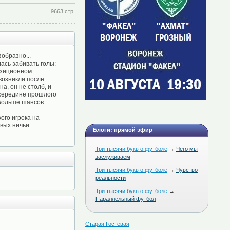
9663 стр.
образно...
лась забивать голы:
позиционном
возникли после
а, он не столб, и
в середине прошлого
о больше шансов
ого игрока на
вых ничьи...
Блоги: прямой эфир
Три тысячи букв о футболе
→
Чего мы
заслуживаем
Три тысячи букв о футболе
→
Чувство
реальности
Три тысячи букв о футболе
→
Параллельный футбол
Старая Гостевая