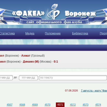
Статистика
Медиа
Положение
Библиотека
Прог
кел
(Воронеж) -
Ахмат
(Грозный)
акел
(Воронеж) -
Динамо (М)
(Москва) -
0:1
до:
07.08.2026
7 августа - матч "Факел-М" - 
4567
4568
4569
4570
4571
4572
4573
4574