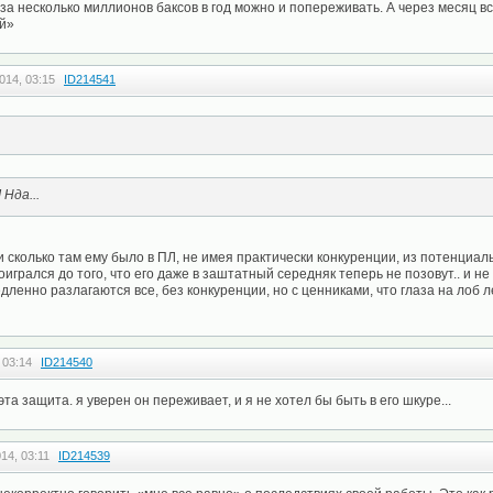
 за несколько миллионов баксов в год можно и попереживать. А через месяц вс
ой»
014, 03:15
ID214541
Нда...
и сколько там ему было в ПЛ, не имея практически конкуренции, из потенциал
игрался до того, что его даже в заштатный середняк теперь не позовут.. и не
дленно разлагаются все, без конкуренции, но с ценниками, что глаза на лоб л
 03:14
ID214540
 эта защита. я уверен он переживает, и я не хотел бы быть в его шкуре...
14, 03:11
ID214539