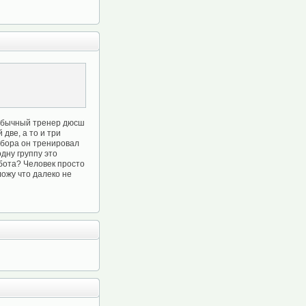
о обычный тренер дюсш
две, а то и три
ыбора он тренировал
одну группу это
абота? Человек просто
ожу что далеко не