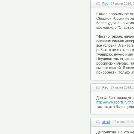
Red
27 июня 2014, 
Самое правильное мн
Сборной России не хв
более удачно на чем
московского "Спартак
"Честно говоря, ниче
слишком сильно довер
все условия. А в ито
ребятам не хватало м
турнирах, нужно имет
Неудивительно, что н
российских клубах. Н
вместе взятой. Я все
приобрести, только и
Red
27 июня 2014, 
Дон Фабио сказал,что
http://www.sports.ru/t
так что,это была цел
alex8
27 июня 2014,
Да понятно. Но кто ж