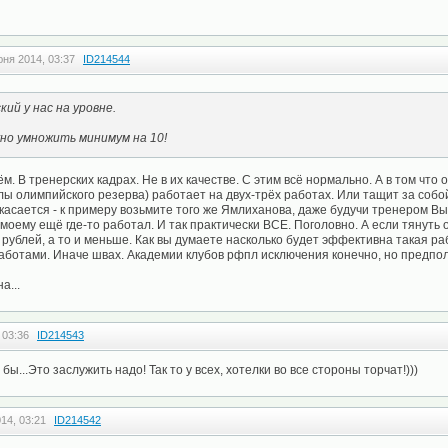
юня 2014, 03:37
ID214544
кий у нас на уровне.
но умножить минимум на 10!
ём. В тренерских кадрах. Не в их качестве. С этим всё нормально. А в том чт
ы олимпийского резерва) работает на двух-трёх работах. Или тащит за собой 
касается - к примеру возьмите того же Ямлиханова, даже будучи тренером В
моему ещё где-то работал. И так практически ВСЕ. Поголовно. А если тянуть 
. рублей, а то и меньше. Как вы думаете насколько будет эффективна такая р
ботами. Иначе швах. Академии клубов рфпл исключения конечно, но предпол
а...
 03:36
ID214543
тел бы...Это заслужить надо! Так то у всех, хотелки во все стороны торчат!)))
14, 03:21
ID214542