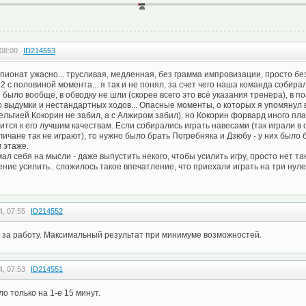
08:00
ID214553
ионат ужасно... трусливая, медленная, без грамма импровизации, просто без
2 с половиной момента... я так и не понял, за счет чего наша команда собира
 было вообще, в обводку не шли (скорее всего это всё указания тренера), в 
 выдумки и нестандартных ходов... Опасные моменты, о которых я упомянул 
ельгией Кокорин не забил, а с Алжиром забил), но Кокорин форвард иного план
сится к его лучшим качествам. Если собирались играть навесами (так играли 
гличане так не играют), то нужно было брать Погребняка и Дзюбу - у них был
 этаже.
л себя на мысли - даже выпустить некого, чтобы усилить игру, просто нет так
ние усилить.. сложилось такое впечатление, что приехали играть на три нуле
, 07:55
ID214552
 за работу. Максимальный результат при минимуме возможностей.
, 07:53
ID214551
ло только на 1-е 15 минут.