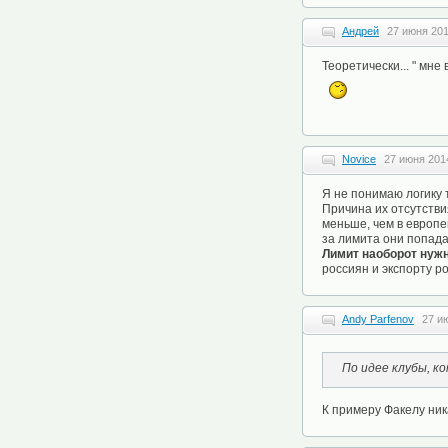
Андрей
27 июня 201
Теоретически... " мне 
Novice
27 июня 2014
Я не понимаю логику 
Причина их отсутстви
меньше, чем в европе
за лимита они попада
Лимит наоборот нуж
россиян и экспорту р
Andy Parfenov
27 и
По идее клубы, к
К примеру Факелу ни