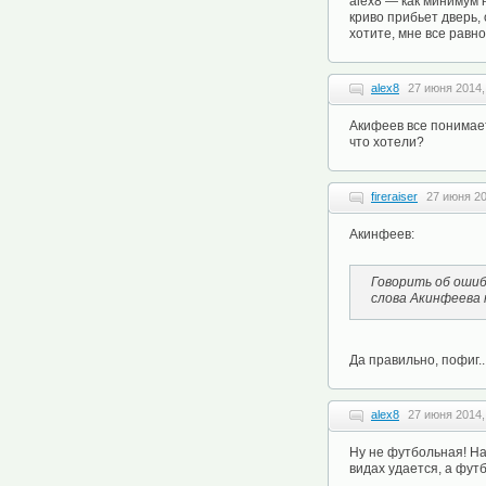
alex8 — как минимум 
криво прибьет дверь,
хотите, мне все равн
alex8
27 июня 2014,
Акифеев все понимает
что хотели?
fireraiser
27 июня 20
Акинфеев:
Говорить об ошиб
слова Акинфеева
Да правильно, пофиг.
alex8
27 июня 2014,
Ну не футбольная! На
видах удается, а футбо