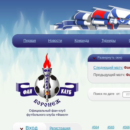
Первая
Новости
Команда
Турниры
Развернуть окно
Следующий матч:
Фа
Предыдущий матч:
Ф
Поиск по дате
от:
Официальный фан-клуб
футбольного клуба «Факел»
Вход
4564
4565
4566
Регистрация