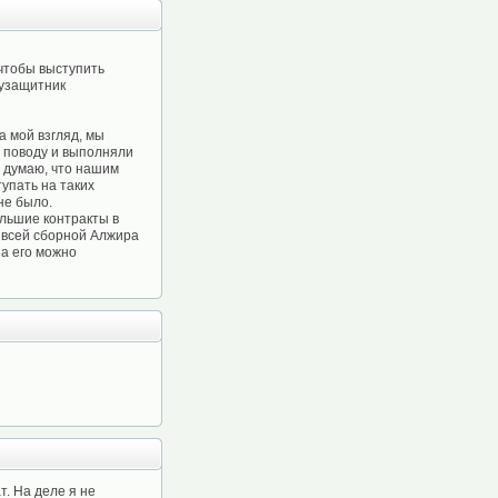
 чтобы выступить
лузащитник
а мой взгляд, мы
а поводу и выполняли
е думаю, что нашим
тупать на таких
не было.
ольшие контракты в
у всей сборной Алжира
 а его можно
. На деле я не