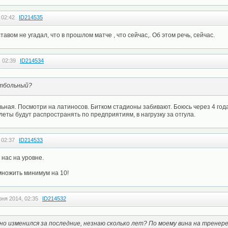
 02:42
ID214535
ставом не угадал, что в прошлом матче , что сейчас,. Об этом речь, сейчас.
 02:39
ID214534
утбольный?
ьная. Посмотри на латиносов. Битком стадионы забивают. Боюсь через 4 год
леты будут распространять по предприятиям, в нагрузку за отгула.
 02:37
ID214533
у нас на уровне.
множить минимум на 10!
юня 2014, 02:35
ID214532
ьно изменился за последние, незнаю сколько лет? По моему вина на тренере