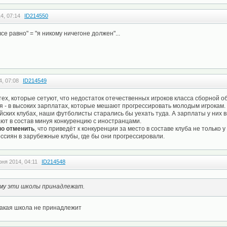
4, 07:14
ID214550
все равно" = "я никому ничегоне должен"...
, 07:08
ID214549
тех, которые сетуют, что недостаток отечественных игроков класса сборной 
я - в высоких зарплатах, которые мешают прогрессировать молодым игрокам
йских клубах, наши футболисты старались бы уехать туда. А зарплаты у них в
ют в состав минуя конкуренцию с иностранцами.
но отменить
, что приведёт к конкуренции за место в составе клуба не только у
оссиян в зарубежные клубы, где бы они прогрессировали.
юня 2014, 04:11
ID214548
ому эти школы принадлежат.
какая школа не принадлежит