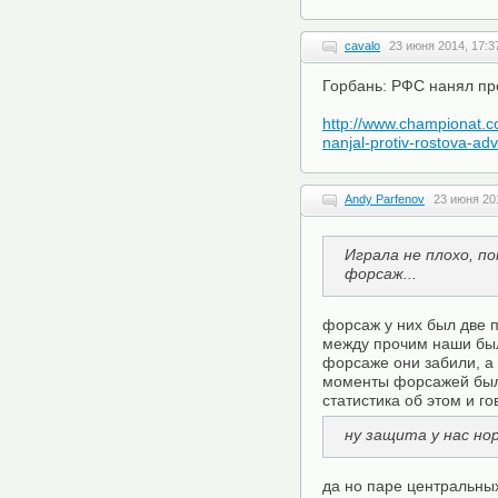
cavalo
23 июня 2014, 17:3
Горбань: РФС нанял про
http://www.championat.c
nanjal-protiv-rostova-ad
Andy Parfenov
23 июня 20
Играла не плохо, п
форсаж...
форсаж у них был две п
между прочим наши был
форсаже они забили, а
моменты форсажей были
статистика об этом и го
ну защита у нас но
да но паре центральны