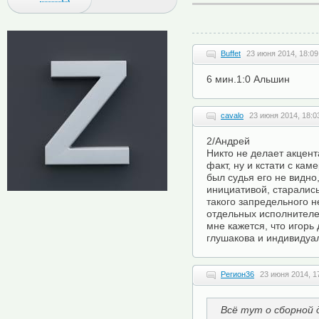
Buffet
23 июня 2014, 18:09
6 мин.1:0 Альшин
cavalo
23 июня 2014, 18:0
2/Андрей
Никто не делает акцент
факт, ну и кстати с кам
был судья его не видно
инициативой, старались
такого запредельного н
отдельных исполнителе
мне кажется, что игорь
глушакова и индивидуа
Регион36
23 июня 2014, 1
Всё тут о сборной 