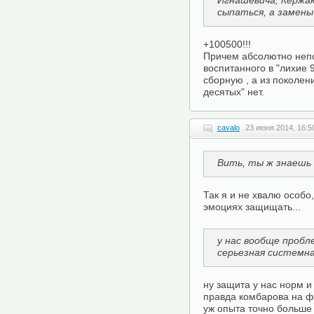
Игнашевича, Кержак
сыпаться, а замены
+100500!!!
Причем абсолютно непо
воспитанного в "лихие 
сборную , а из поколен
десятых" нет.
cavalo
23 июня 2014, 16:5
Вить, ты ж знаешь 
Так я и не хвалю особо
эмоциях защищать...
у нас вообще пробл
серьезная системн
ну защита у нас норм и
правда комбарова на ф
уж опыта точно больше 