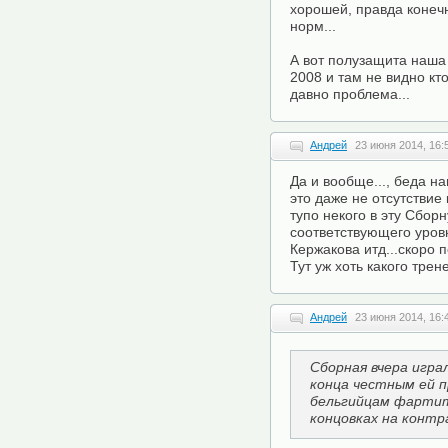
хорошей, правда конечно
норм...
А вот полузащита наша
2008 и там не видно кт
давно проблема...
Андрей
23 июня 2014, 16:
Да и вообще..., беда на
это даже не отсутствие
тупо некого в эту Сбор
соответствующего уровн
Кержакова итд...скоро 
Тут уж хоть какого трен
Андрей
23 июня 2014, 16:
Сборная вчера игра
конца честным ей 
бельгийцам фартит 
концовках на контр