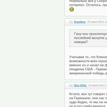
Нормально все у Сборн
потеряно. Осталось, пр
Bratellone
23 июня 2014, 1
Гану они прихлопну
последней минуте у
немцев?
Учитывая то, что Клин
возможности всех игрок
именно он и начал ее 
поединка США - Герман
американской победы д
Blue-White
23 июня 2014, 
Кстати, все тут говорят
на Германию, они нас п
худо-бедно, то мы на н
но в это слабо верится.