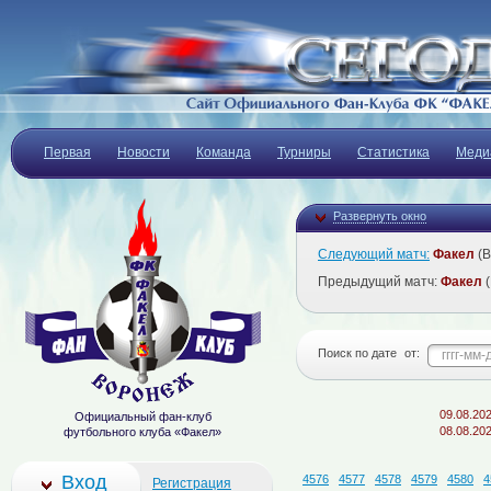
Первая
Новости
Команда
Турниры
Статистика
Меди
Развернуть окно
Следующий матч:
Факел
(В
Предыдущий матч:
Факел
(
Поиск по дате
от:
09.08.2026
Макс
Официальный фан-клуб
08.08.2026
Матч
футбольного клуба «Факел»
Вход
4576
4577
4578
4579
4580
4
Регистрация