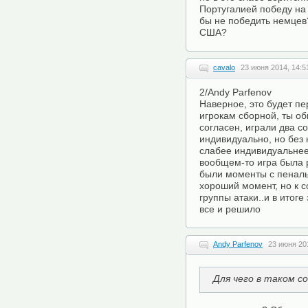
Португалией победу на
бы не победить немцев?
США?
cavalo
23 июня 2014, 14:5
2/Andy Parfenov
Наверное, это будет пе
игрокам сборной, ты об
согласен, играли два с
индивидуально, но без
слабее индивидуальнее
вообщем-то игра была р
были моменты с пенальт
хороший момент, но к 
группы атаки..и в итог
все и решило
Andy Parfenov
23 июня 20
Для чего в таком с