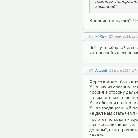
намного интересне
командой!
В теннистом никого? Че
F@S@
23 июня 2014, 17:
Всё тут о сборной да о
интересней,что за нов
Андрей
23 июня 2014, 17:
Форсаж может быть пл
У наших из опасных, г
пробил в сторону дальне
напомните мне еще но
У них была и штанга, и 
У нас традиционный пл
не дал нам стать чемпи
про этот пенальти и жу
раз все зациклились на
должны", в этот раз хи
пеналь...