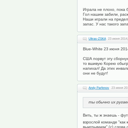
Играла не плохо, пока 
Гол нашим забили, раска
Наши играли на предел
запас. У нас такого запа
Ultras-ZSKA
23 июня 2014,
Blue-White 23 июня 201
США порвут эту сборну
то вшивую Корею обыгра
напихал! Да этих инвал
они не будут!
Andy Parfenov
23 июня 20
ты обычно их руга
Вить, ты ж знаешь - фу
взрослой команде "как 
выигрываем" (с) слова 