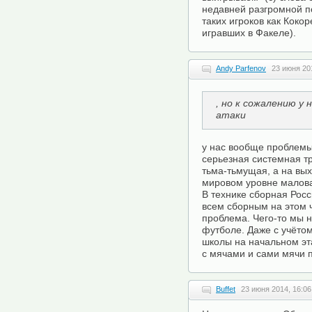
недавней разгромной п
таких игроков как Коко
игравших в Факеле).
Andy Parfenov
23 июня 20
, но к сожалению у
атаки
у нас вообще проблемы 
серьезная системная 
тьма-тьмущая, а на вы
мировом уровне маловат
В технике сборная Росс
всем сборным на этом 
проблема. Чего-то мы н
футболе. Даже с учётом
школы на начальном эт
с мячами и сами мячи 
Buffet
23 июня 2014, 16:06