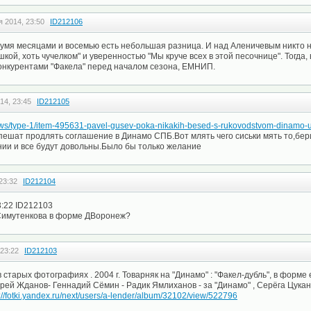
я 2014, 23:50
ID212106
вумя месяцами и восемью есть небольшая разница. И над Аленичевым никто н
кой, хоть чучелком" и уверенностью "Мы круче всех в этой песочнице". Тогда,
онкурентами "Факела" перед началом сезона, ЕМНИП.
14, 23:45
ID212105
/news/type-1/item-495631-pavel-gusev-poka-nikakih-besed-s-rukovodstvom-dinamo
спешат продлять соглашение в Динамо СПБ.Вот млять чего сиськи мять то,бер
нии и все будут довольны.Было бы только желание
23:32
ID212104
3:22 ID212103
 Симутенкова в форме ДВоронеж?
 23:22
ID212103
 старых фотографиях . 2004 г. Товарняк на "Динамо" : "Факел-дубль", в форме
дрей Жданов- Геннадий Сёмин - Радик Ямлиханов - за "Динамо" , Серёга Цука
p://fotki.yandex.ru/next/users/a-lender/album/32102/view/522796