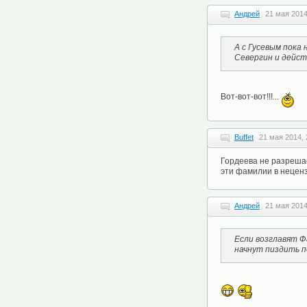
Андрей
21 мая 2014
А с Гусевым пока
Севергин и дейст
Вот-вот-вот!!!...
Buffet
21 мая 2014, 
Гордеева не разрешае
эти фамилии в неценз
Андрей
21 мая 2014
Если возглавят Ф
начнут пиздить п