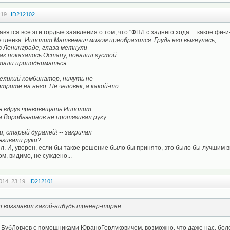
:19
ID212102
вятся все эти гордые заявления о том, что "ФНЛ с заднего хода.... какое фи-и-и
етленка:
Ипполит Матвеевич мигом преобразился. Грудь его выгнулась,
в Ленинграде, глаза метнули
 как показалось Остапу, повалил густой
тали приподниматься.
л великий комбинатор, ничуть не
отрите на него. Не человек, а какой-то
лся вдруг чревовещать Ипполит
а Воробьянинов не протягивал руку...
и, старый дуралей! -- закричал
ягивали руки?
ял. И, уверен, если бы такое решение было бы принято, это было бы лучшим 
ом, видимо, не суждено...
014, 23:19
ID212101
л возглавил какой-нибудь тренер-тиран
 БубЛовчев с помощниками ЮраноГорлуковичем, возможно, что даже нас, бол