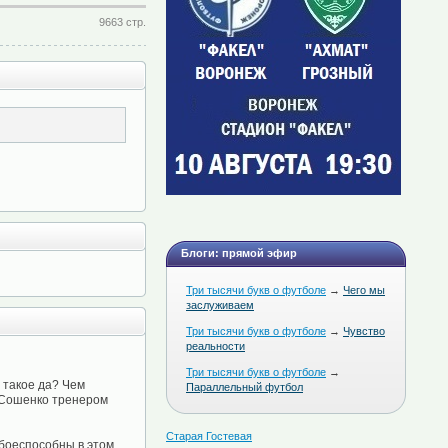
9663 стр.
Блоги: прямой эфир
Три тысячи букв о футболе
→
Чего мы
заслуживаем
Три тысячи букв о футболе
→
Чувство
реальности
Три тысячи букв о футболе
→
 такое да? Чем
Параллельный футбол
 Сошенко тренером
Старая Гостевая
 боеспособны в этом