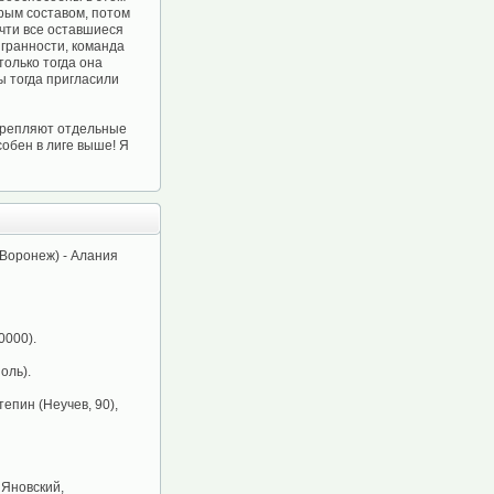
рым составом, потом
очти все оставшиеся
гранности, команда
олько тогда она
ы тогда пригласили
укрепляют отдельные
обен в лиге выше! Я
(Воронеж) - Алания
0000).
оль).
епин (Неучев, 90),
 Яновский,