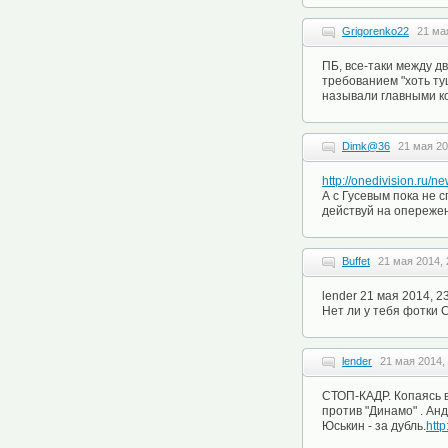
Grigorenko22
21 ма
ПБ, все-таки между д
требованием "хоть туш
называли главными к
Dimk@36
21 мая 20
http://onedivision.ru
А с Гусевым пока не 
действуй на опереже
Buffet
21 мая 2014, 
lender 21 мая 2014, 2
Нет ли у тебя фотки
lender
21 мая 2014,
СТОП-КАДР. Копаясь в
против "Динамо" . Ан
Юськин - за дубль.
htt