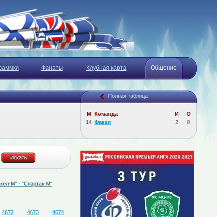
раммки
Фанаты
Клубная карта
Общение
Полная таблица
М
Команда
И
О
14
Факел
2
0
 "Спартак-М"
07.08.2026
Определён состав судейской бригады на матч "Факел
4672
4673
4674