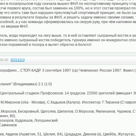
кел в позапрошлом году сначала вышел ФНЛ по неспортивному принципу ста
атчи первого круга, состав был заменен на 100%, но и этот состав проиграл п
му что опять таки был нарушен пресловутый спортивный принцип, не было сы
вана в результате борьбы за ФНЛ, и решить задачу именно своими силами, т
особной, а у нас команда сформировалась на скорую руку, при чём напомню м
 по меркам ФНЛ.
ель, когда переходит на лигу выше, то в ней оставляют сыгранный костяк и 
это именно сыгранный костяк победитель турнира именно он конкурентно спос
сезон поражений и позора и вылет обратно в болото!
 00:20
ID212113
ографиях....СТОП-КАДР. 3 сентября 1997 (ср) Чемпионат России 1997. Факел 
лания" (Владикавказ) 2:1 (1:0)
 Центральный стадион Профсоюзов. 14 градусов. 22500 зрителей (вмещает 3
, М.Миронов (оба - Москва), С.Кадыков (Калуга). Инспектор: Г.Тиранов (Ставроп
 А.Морозов, Бескровный, Щеголев, Шипилов, О.Морозов, Ямлиханов, Чуриков, Ст
нич, 80).
рохоров, Кудряшов, Лопушинский.
Савченков
ев, Авдеев (Ашветия, 51, Шелия, 84), Цхададзе, Джиоев (к), Цвейба, Жутаутас,