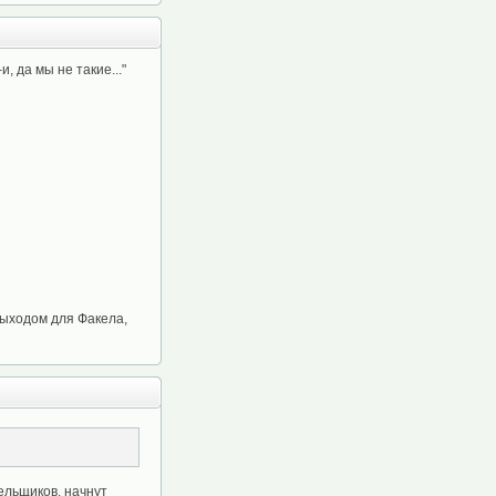
, да мы не такие..."
выходом для Факела,
ельщиков, начнут