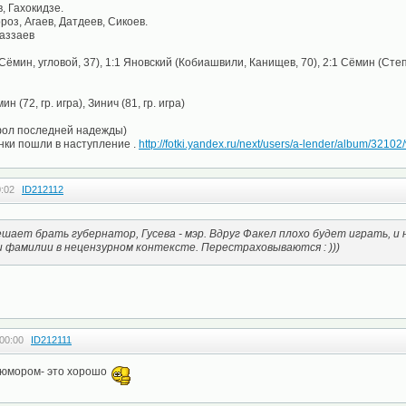
, Гахокидзе.
роз, Агаев, Датдеев, Сикоев.
Газзаев
Сёмин, угловой, 37), 1:1 Яновский (Кобиашвили, Канищев, 70), 2:1 Сёмин (Сте
(72, гр. игра), Зинич (81, гр. игра)
 фол последней надежды)
нки пошли в наступление .
http://fotki.yandex.ru/next/users/a-lender/album/3210
0:02
ID212112
ешает брать губернатор, Гусева - мэр. Вдруг Факел плохо будет играть, и
 фамилии в нецензурном контексте. Перестраховываются : )))
00:00
ID212111
 юмором- это хорошо