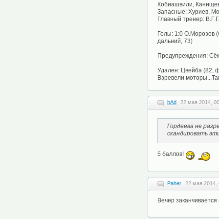
Кобиашвили, Канищев
Запасные: Хуриев, Мо
Главный тренер: В.Г.
Голы: 1:0 О.Морозов (
дальний, 73)
Предупреждения: Сёмин 
Удален: Цвейба (82,
Взревели моторы...Та
bAd
22 мая 2014, 0
Гордеева не разр
скандировать эти
5 баллов!
Paher
22 мая 2014, 
Вечер заканчивается