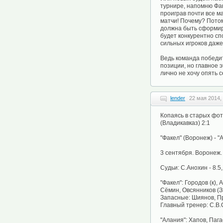
турнире, напомню Фа
проиграв почти все м
матчи! Почему? Пото
должна быть сформиро
будет конкурентно сп
сильных игроков даже
Ведь команда победит
позиции, но главное 
лично не хочу опять 
lender
22 мая 2014,
Копаясь в старых фот
(Владикавказ) 2:1
"Факел" (Воронеж) - "А
3 сентября. Воронеж.
Судьи: С.Анохин - 8.5
"Факел": Городов (к),
Сёмин, Овсянников (Зи
Запасные: Шиянов, П
Главный тренер: С.В.
"Алания": Хапов, Пага