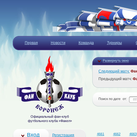
Первая
Новости
Команда
Турниры
Развернуть окно
Следующий матч:
Фа
Предыдущий матч:
Ф
Поиск по дате
от:
Официальный фан-клуб
футбольного клуба «Факел»
Вход
4661
4662
4663
Регистрация