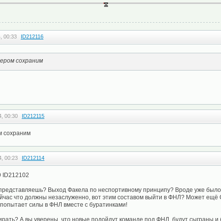
, 00:33
ID212116
нером сохраним
, 00:30
ID212115
м сохраним
, 00:23
ID212114
9 ID212102
о представляешь? Выход Факела по неспортивному принципу? Вроде уже было
ейчас что должны незаслуженно, вот этим составом выйти в ФНЛ? Может ещё
 попытает силы в ФНЛ вместе с буратинками!
рать? А вы уверены, что новые подойдут команде под ФНЛ, будут сыграны и