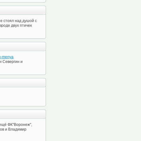
е стоял над душой с
 вроде двух птичек
-u-menya
и Севергин и
 ещё ФК"Воронеж",
нов и Владимир