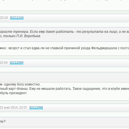
 23:18
ID212100
озрасте тренера. Если ему дают работать - то результата на лицо, и не в
, только П.И. Воробьев.
но : возрст и стал едва-ли не главной причиной ухода Фельдмаршала с поста ГТ
22:59
ID212099
м- одному богу известно.
ный карт-бланш. Ему не мешали работать. Такое ощущение, что в клубе име
нибуль президент
21 мая 2014, 22:57
ID212098
те?