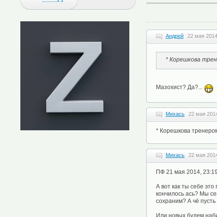
Андрей
22 мая 2014
* Корешкова тре
Мазохист? Да?...
Михась
22 мая 2014
* Корешкова тренеро
Михась
22 мая 2014
ПФ 21 мая 2014, 23:1
А вот как ты себе эт
кончилось ась? Мы с
сохраним? А чё пусть
Или новых будем наби