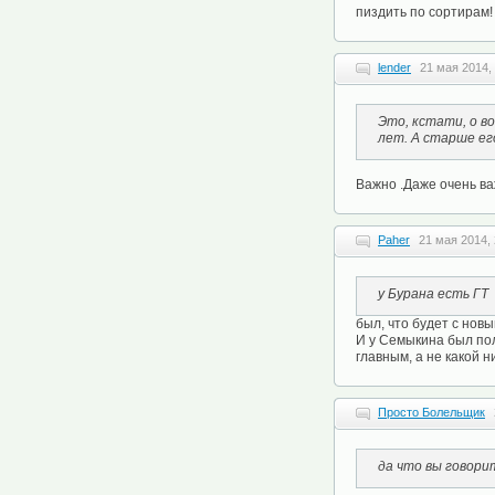
пиздить по сортирам!
lender
21 мая 2014,
Это, кстати, о в
лет. А старше его
Важно .Даже очень важ
Paher
21 мая 2014, 
у Бурана есть ГТ
был, что будет с новы
И у Семыкина был пол
главным, а не какой 
Просто Болельщик
да что вы говори