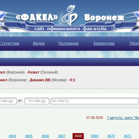
Статистика
Медиа
Положение
Библиотека
Прог
кел
(Воронеж) -
Ахмат
(Грозный)
акел
(Воронеж) -
Динамо (М)
(Москва) -
0:1
до:
07.08.2026
7 августа - матч "Факел-М" -
4664
4665
4666
4667
4668
4669
4670
4671