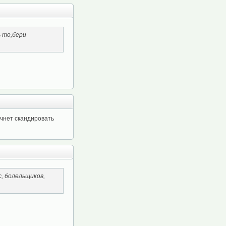
ь то,бери
ачнет скандировать
, болельщиков,