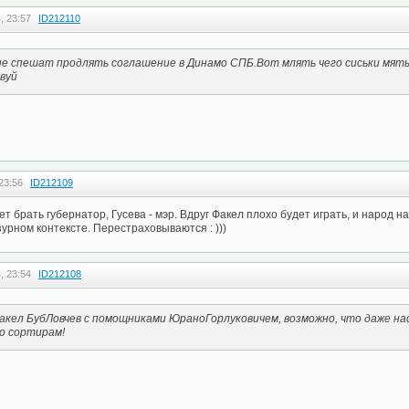
, 23:57
ID212110
 не спешат продлять соглашение в Динамо СПБ.Вот млять чего сиськи мят
вуй
23:56
ID212109
т брать губернатор, Гусева - мэр. Вдруг Факел плохо будет играть, и народ н
урном контексте. Перестраховываются : )))
, 23:54
ID212108
акел БубЛовчев с помощниками ЮраноГорлуковичем, возможно, что даже нас
о сортирам!