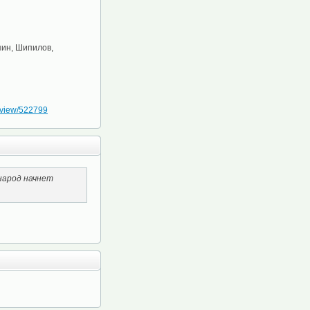
пин, Шипилов,
2/view/522799
 народ начнет