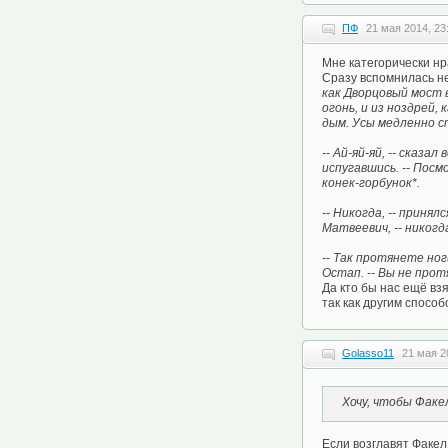
ПФ
21 мая 2014, 23
Мне категорически нра
Сразу вспомнилась н
как Дворцовый мост 
огонь, и из ноздрей,
дым. Усы медленно с
-- Ай-яй-яй, -- сказа
испугавшись. -- Посм
конек-горбунок*.
-- Никогда, -- приня
Матвеевич, -- никогд
-- Так протянете ног
Остап. -- Вы не прот
Да кто бы нас ещё вз
так как другим способ
Golasso11
21 мая 2
Хочу, чтобы Факе
Если возглавят Факел