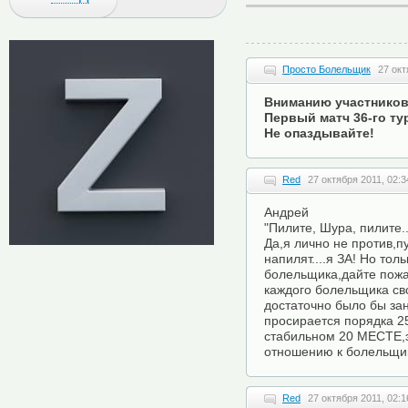
Просто Болельщик
27 окт
Вниманию участников
Первый матч 36-го ту
Не опаздывайте!
Red
27 октября 2011, 02:3
Андрей
"Пилите, Шура, пилите..
Да,я лично не против,п
напилят....я ЗА! Но тол
болельщика,дайте пож
каждого болельщика сво
достаточно было бы за
просирается порядка 2
стабильном 20 МЕСТЕ,э
отношению к болельщи
Red
27 октября 2011, 02:1