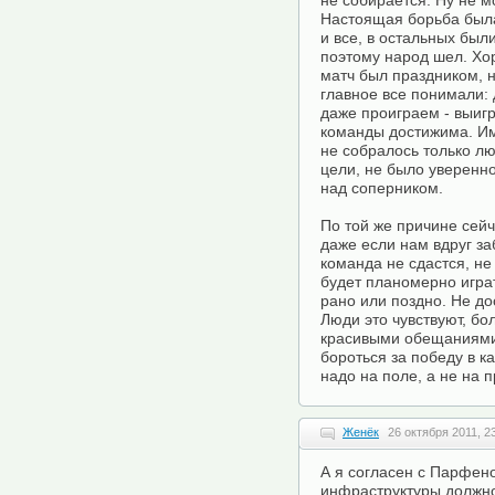
не собирается. Ну не м
Настоящая борьба была
и все, в остальных был
поэтому народ шел. Хо
матч был праздником, н
главное все понимали:
даже проиграем - выигр
команды достижима. Им
не собралось только лю
цели, не было уверенно
над соперником.
По той же причине сейч
даже если нам вдруг за
команда не сдастся, не
будет планомерно играт
рано или поздно. Не дос
Люди это чувствуют, бо
красивыми обещаниями 
бороться за победу в к
надо на поле, а не на 
Женёк
26 октября 2011, 2
А я согласен с Парфен
инфраструктуры должно