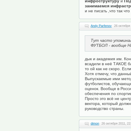
инфроструктуру
и
По
занимаемся инфрастр
и не писать ,что так чт
Andy Parfenov
26 октября 
Тут часто упомина
ФУТБОЛ - вообще Н
дык и академия им. Ко
всадили в неё ТАКОЕ ба
то ой как не скоро. Есл
Хотя отмечу, что данны
Выпускаемые ими метод
футболистов, обучающе
оценок. Вообще в Росс
обеспечения по спортив
Просто это всё не цент
вектора, который долж
руководство страны.
dimon
26 октября 2011, 22