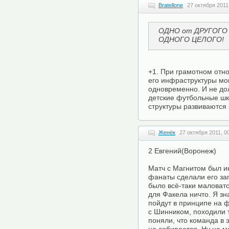
Bratellone
27 октября 2011
ОДНО от ДРУГОГО 
ОДНОГО ЦЕЛОГО!
+1. При грамотном отно
его инфраструктуры мо
одновременно. И не до
детские футбольные шк
структуры развиваются 
Женёк
27 октября 2011, 0
2 Евгений(Воронеж)
Матч с Магнитом был и
фанаты сделали его з
было всё-таки маловато
для Факела ничто. Я з
пойдут в принципе на 
с Шинником, походили т
поняли, что команда в э