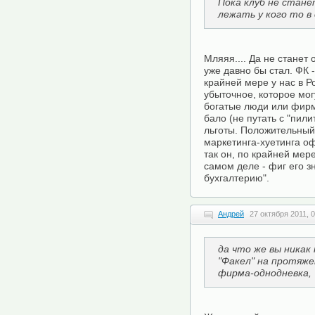
Пока клуб не стане
лежать у кого то в
Мляяя.... Да не станет 
уже давно бы стал. ФК 
крайней мере у нас в Р
убыточное, которое мог
богатые люди или фирмы
бало (не путать с "пили
льготы. Положительный
маркетинга-хуетинга оф
так он, по крайней мере
самом деле - фиг его зн
бухгалтерию".
Андрей
27 октября 2011, 
да что же вы никак
"Факел" на протяж
фирма-однодневка,