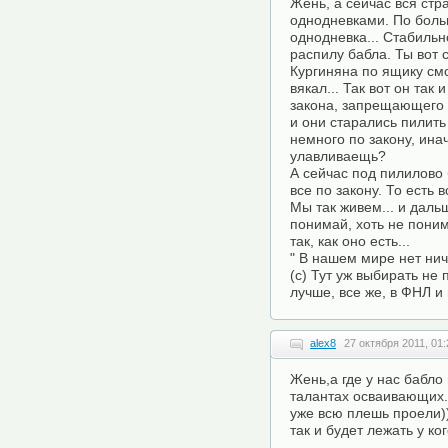
Жень, а сейчас вся стр
однодневками. По больш
однодневка... Стабильн
распилу бабла. Ты вот 
Кургиняна по ящику см
вякал... Так вот он так 
закона, запрещающего г
и они старались пилить 
немного по закону, ина
улавливаещь?
А сейчас под пилилово 
все по закону. То есть 
Мы так живем... и дальш
понимай, хоть не поним
так, как оно есть...
" В нашем мире нет нич
(с) Тут уж выбирать не 
лучше, все же, в ФНЛ и
alex8
27 октября 2011, 01:
Жень,а где у нас бабло
талантах осваивающих.
уже всю плешь проели))
так и будет лежать у ко