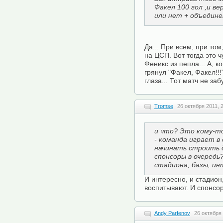
Факел 100 гол ,и в
или нет + объедине
Да... При всем, при т
на ЦСП. Вот тогда это 
Феникс из пепла... А, к
грянул "Факел, Факел!!!
глаза... Тот матч не заб
Tromse
26 октября 2011, 
и что? Это кому-т
- команда играет в
начинать строить 
спонсоры в очередь
стадиона, базы, и
И интересно, и стадион,
воспитывают. И спонсор
Andy Parfenov
26 октября 