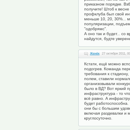
приказном порядке. Взб
получите! Штоб к весн
профклуба был свой инт
меньше 10, 20, 30%... м
популяризации, подъема
"одобрямс".
А оно так и будет... со
найдутся, будте уверен
Женёк
27 октября 2011, 0
Кстати, ещё можно всп
подогрев. Команда пер
требования к стадиону,
полем, ставили нормал
организовывали конкурс
было в ВД? Вот яркий п
инфраструктура - то чт
всё равно. А инфраструк
будет работоспособна.
они бы с большим удово
включая раздевалки и 
круглосуточно.