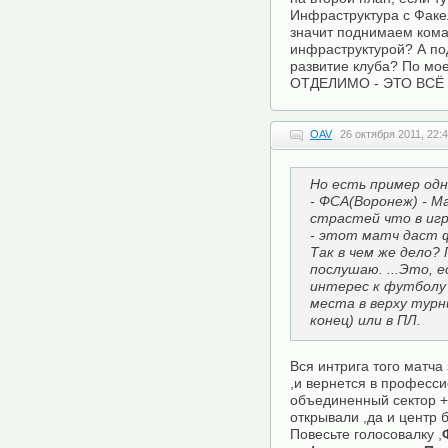
Инфраструктура с Факе
значит поднимаем кома
инфраструктурой? А по
развитие клуба? По м
ОТДЕЛИМО - ЭТО ВСЁ
OAV
26 октября 2011, 22:
Но есть пример одн
- ФСА(Воронеж) - М
страстей что в игр
- этот матч даст ф
Так в чем же дело? 
послушаю. ...Это, е
интерес к футболу
места в верху турн
конец) или в ПЛ.
Вся интрига того матча
,и вернется в професси
объединенный сектор +
открывали ,да и центр 
Повесьте голосовалку ,