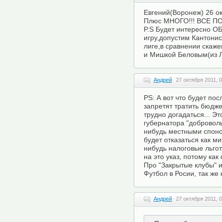
Евгений(Воронеж) 26 ок
Плюс МНОГО!!! ВСЕ П
P.S Будет интересно 
игру,допустим Кантонис
лиге,в сравнении скаж
и Мишкой Беловым(из Ли
Андрей
27 октября 2011, 
PS: А вот что будет по
запретят тратить бюдже
трудно догадаться... Э
губернатора "добровол
нибудь местными спонс
будет отказаться как ми
нибудь налоговые льгот
на это указ, потому как
Про "Закрытые клубы" и
Футбол в Росии, так же
Андрей
27 октября 2011, 