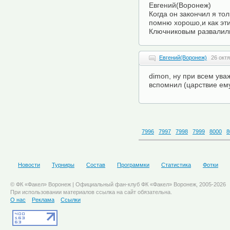
Евгений(Воронеж)
Когда он закончил я то
помню хорошо,и как эт
Ключниковым развалили
Евгений(Воронеж)
26 октя
dimon, ну при всем ува
вспомнил (царствие ем
7996
7997
7998
7999
8000
8
Новости
Турниры
Состав
Программки
Статистика
Фотки
© ФК «Факел» Воронеж | Официальный фан-клуб ФК «Факел» Воронеж, 2005-2026
При использовании материалов ссылка на сайт обязательна.
О нас
Реклама
Ссылки