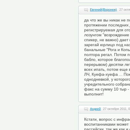
Евгений(Воронеж)
27 октя
да что же вы никак не 
протяжении последних 
регистрируемая для от
лозунгом "возрождение 
спикер, не важно) дает
зарегай юрлицо под на
банальные "Рога и Копы
полтора регал. Потом п
бабло, которое благопо
перерывом) десятки лет!
всех ипать, потом еще 
ЛЧ, Куефа-хуефа ... По
однодневкой, у которог
учредительного собрани
факс на сумму 10 тыр
выполнит!
Андрей
27 октября 2011, 
Кстати, вопрос с инфр
воспитанниками может 
рассейски, так же как и 