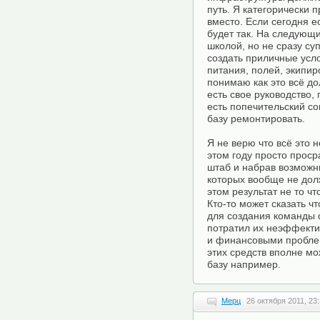
путь. Я категорически п
вместо. Если сегодня е
будет так. На следующи
школой, но не сразу су
создать приличные усл
питания, полей, экипир
понимаю как это всё д
есть свое руководство, 
есть попечительский со
базу ремонтировать.
Я не верю что всё это 
этом году просто проср
штаб и набрав возможн
которых вообще не дол
этом результат не то ч
Кто-то может сказать ч
для создания команды 
потратил их неэффекти
и финансовыми пробле
этих средств вполне м
базу например.
Мерц
26 октября 2011, 23