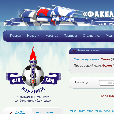
Первая
Новости
Команда
Турниры
Статистика
Меди
Развернуть окно
Следующий матч:
Факел
(В
Предыдущий матч:
Факел
(
Поиск по дате
от:
08.08.2026
День 
Официальный фан-клуб
футбольного клуба «Факел»
Вход
7996
7997
7998
7999
8000
8
Регистрация