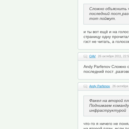
Сложно объяснить 
последний пост,раз
тот поймут.
и ты вот ещё и на голо
страницу одну прочита
гэст не читать, а голосов
OAV
26 октября 2011, 22:
Andy Parfenov Сложно 
последний пост ,разгово
Andy Parfenov
26 октября 
Факел на второй пл
Поднимаем команду
инфраструктурой
что-то я ничего не пон
на второй план, если т