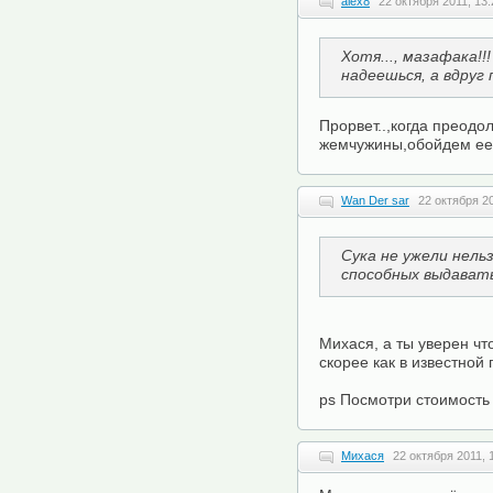
alex8
22 октября 2011, 13:
Хотя..., мазафака!!!
надеешься, а вдруг 
Прорвет..,когда преодо
жемчужины,обойдем ее т
Wan Der sar
22 октября 20
Сука не ужели нель
способных выдават
Михася, а ты уверен чт
скорее как в известной п
ps Посмотри стоимость
Михася
22 октября 2011, 