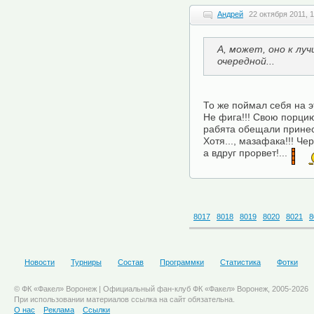
Андрей
22 октября 2011, 1
А, может, оно к лу
очередной...
То же поймал себя на э
Не фига!!! Свою порци
рабята обещали принес
Хотя..., мазафака!!! Чер
а вдруг прорвет!...
8017
8018
8019
8020
8021
8
Новости
Турниры
Состав
Программки
Статистика
Фотки
© ФК «Факел» Воронеж | Официальный фан-клуб ФК «Факел» Воронеж, 2005-2026
При использовании материалов ссылка на сайт обязательна.
О нас
Реклама
Ссылки