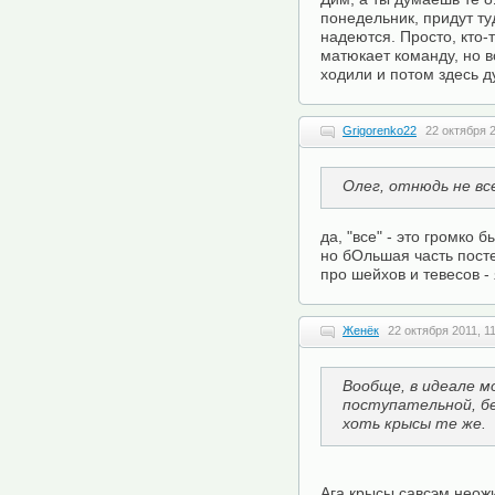
понедельник, придут ту
надеются. Просто, кто-т
матюкает команду, но в
ходили и потом здесь д
Grigorenko22
22 октября 2
Олег, отнюдь не вс
да, "все" - это громко 
но бОльшая часть посте
про шейхов и тевесов 
Женёк
22 октября 2011, 1
Вообще, в идеале м
поступательной, бе
хоть крысы те же.
Ага крысы савсэм неожи