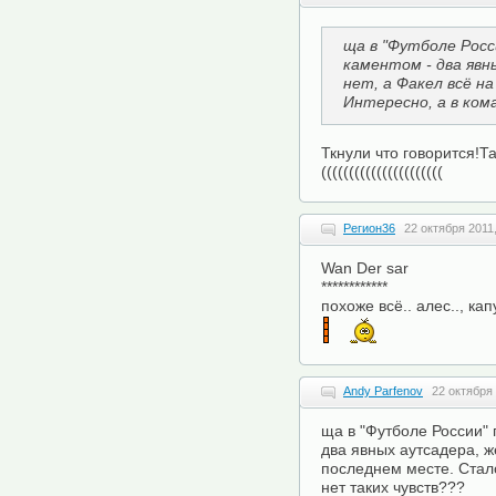
ща в "Футболе Росс
каментом - два явн
нет, а Факел всё н
Интересно, а в ком
Ткнули что говорится!Та
((((((((((((((((((((((
Регион36
22 октября 2011,
Wan Der sar
************
похоже всё.. алес.., капу
Andy Parfenov
22 октября 
ща в "Футболе России" 
два явных аутсадера, ж
последнем месте. Стало
нет таких чувств???