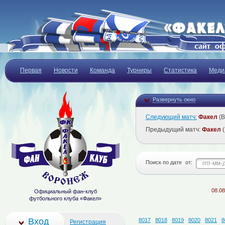
Первая
Новости
Команда
Турниры
Статистика
Меди
Развернуть окно
Следующий матч:
Факел
(В
Предыдущий матч:
Факел
(
Поиск по дате
от:
08.08.2026
Официальный фан-клуб
футбольного клуба «Факел»
Вход
8017
8018
8019
8020
8021
8
Регистрация