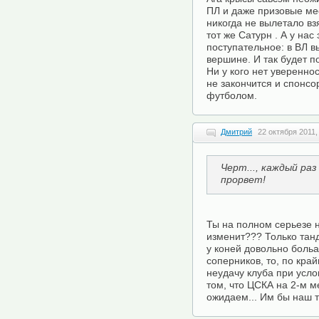
ПЛ и даже призовые ме
никогда не вылетало вз
тот же Сатурн . А у нас
поступательное: в ВЛ в
вершине. И так будет п
Ни у кого нет увереннос
не закончится и спонсо
футболом.
Дмитрий
22 октября 2011,
Черт..., каждый раз 
прорвет!
Ты на полном серьезе н
изменит??? Только танд
у коней довольно больа
соперников, то, по кра
неудачу клуба при усло
том, что ЦСКА на 2-м ме
ожидаем... Им бы наш т