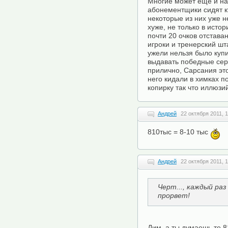
Многие может ещё и на
абонементщики сидят кт
некоторые из них уже 
хуже, не только в исто
почти 20 очков отстава
игроки и тренерский шт
ужели нельзя было куп
выдавать победные сери
прилично, Сарсания это
него кидали в химках 
копирку так что иллюзи
Андрей
22 октября 2011, 1
810тыс = 8-10 тыс
Андрей
22 октября 2011, 1
Черт..., каждый раз 
прорвет!
Дим, а ты думаешь те 8