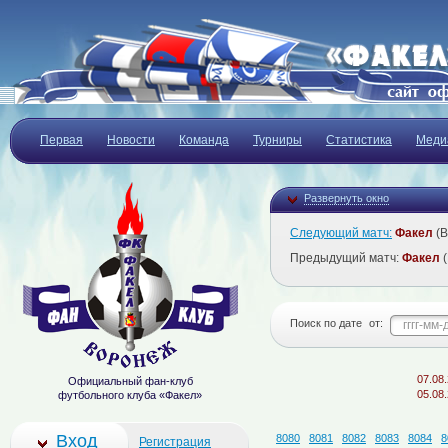
Первая
Новости
Команда
Турниры
Статистика
Меди
Развернуть окно
Следующий матч:
Факел
(В
Предыдущий матч:
Факел
(
Поиск по дате
от:
07.08.2026
Официальный фан-клуб
05.08.2026
футбольного клуба «Факел»
Вход
8080
8081
8082
8083
8084
8
Регистрация