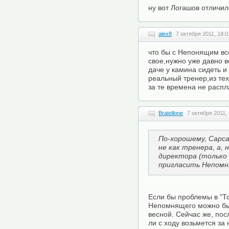
ну вот Логашов отличил
alex8
7 октября 2011, 18:0
что бы с Непонящим вс
свое,нужно уже давно 
даче у камина сидеть и
реальный тренер,из тех
за те времена не распл
Bratellone
7 октября 2011,
По-хорошему, Сарса
не как тренера, а, 
директора (только 
пригласить Непом
Если бы проблемы в "То
Непомнящего можно был
весной. Сейчас же, пос
ли с ходу возьмется за 