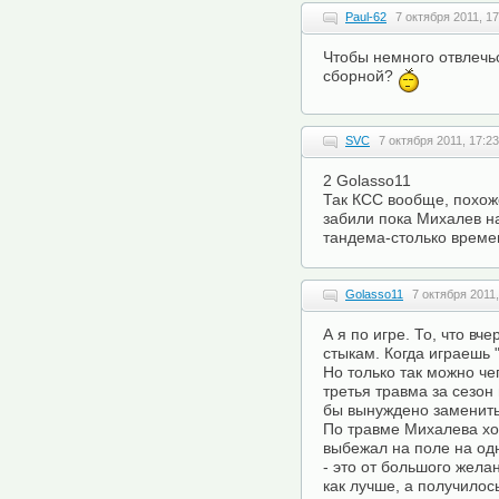
Paul-62
7 октября 2011, 17
Чтобы немного отвлечьс
сборной?
SVC
7 октября 2011, 17:23
2 Golasso11
Так КСС вообще, похоже
забили пока Михалев н
тандема-столько време
Golasso11
7 октября 2011,
А я по игре. То, что вч
стыкам. Когда играешь "
Но только так можно че
третья травма за сезон
бы вынуждено заменить.
По травме Михалева хоч
выбежал на поле на одн
- это от большого жела
как лучше, а получилос