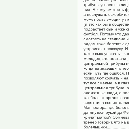
трибуны узнаешь в лиц
них. Я хожу смотреть ф
а неслушать оскорбите
может быть эмоции у лю
(и это как бы в общест
подрастает сын и уже с
футбол. Потому что даж
смотреть на стадионе и
рядом тоже болеют люди
устраивают показуху. 
такое выслушивать....чт
молодец, это не значит,
центральной трибуны п
когда ты знаешь что те
если чуть где ошибся.
позволяют кричать и на 
тут все смелые, а в гла
центральная трибуна, 
адекватные люди, а пол
как болеют организован
сидят типа все интелли
Манчестера, где болель
дотянуться рукой до Фе
кричат матом? Сомнева
тренер говорит, что на
болельщики........................