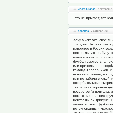
Agent Orange
7 октября 20
"Кто не прыгает, тот б
sanchos
7 октября 2011, 1
Хочу высказать свое м
трибуне. Не знаю как в 
наверное в России везд
центральную трибуну, н
впечатление, что боле
футбол смотреть, а пока
или прикольнее оскорб
команды соперников. И 
если выигрывает, но сл
или не забили в какой-
оскорбительные выкрики
хвалили за хорошие де
возрастов (и дедушка,
показать кто из них кру
центральной трибуне. 
унижать своих футболис
потом сидишь и краснее
долгое время уже особ