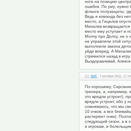
ноге на позицию центра
ошибок. По уму, нужно 
фланге полузащиты, гд
Ведь и команда без нег
место, а Гицелов опуст
Михалев возвращается 
место ему уступает и п
Молчу про Долху, не о н
не управляли этой ситу
выполнили закона детск
уйди вперед. А Михалев
стремился назад в игру.
Выздоравливай, Алексе
SVC
7 октября 2011, 17:14
По-хорошему, Сарсанию 
тренера, а, например, 
это врядли устроит), п
врядли устроит, ибо у н
сомневаюсь, что мы см
10 очков, а все ближай
растеряют очки). Поэто
следующий сезон, а в 
и игрокам, и болельщик