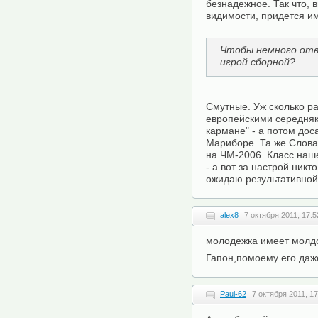
безнадежное. Так что, 
видимости, придется и
Чтобы немного отвл
игрой сборной?
Cмутные. Уж сколько р
европейскими середняк
кармане" - а потом дос
Мариборе. Та же Словак
на ЧМ-2006. Класс наше
- а вот за настрой никт
ожидаю результативной
alex8
7 октября 2011, 17:5
молодежка имеет молд
Гапон,помоему его даже
Paul-62
7 октября 2011, 17