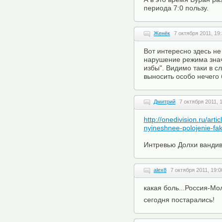
периода 7:0 пользу.
Женёк
7 октября 2011, 19
Вот интересно здесь не
нарушение режима знач
избы". Видимо таки в с
выносить особо нечего
Дмитрий
7 октября 2011, 
http://onedivision.ru/art
nyineshnee-polojenie-fak
Интревью Долхи вандива
alex8
7 октября 2011, 19:0
какая боль...Россия-Мол
сегодня постарались!