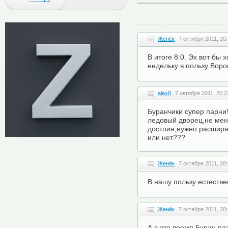
Женёк
7 октября 2011, 20
В итоге 8:0. Эх вот бы 
недельку в пользу Вор
alex8
7 октября 2011, 20:2
Буранчики супер парни
ледовый дворец,не мен
достоин,нужно расшир
или нет???
Женёк
7 октября 2011, 20
В нашу пользу естеств
Женёк
7 октября 2011, 20
А в это время Буран ра