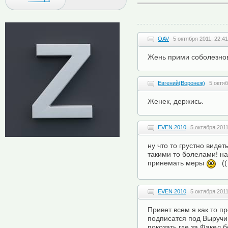
OAV
5 октября 2011, 22:41
Жень прими соболезнова
Евгений(Воронеж)
5 октяб
Женек, держись.
EVEN 2010
5 октября 2011
ну что то грустно видет
такими то болелами! на
принемать меры
((
EVEN 2010
5 октября 2011
Привет всем я как то п
подписатся под Выручи
покозать где за Факел б