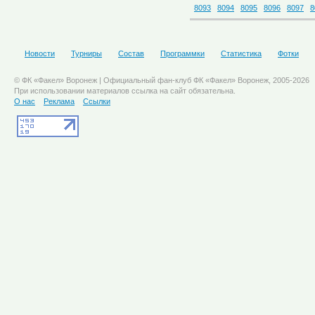
8093
8094
8095
8096
8097
8
Новости
Турниры
Состав
Программки
Статистика
Фотки
© ФК «Факел» Воронеж | Официальный фан-клуб ФК «Факел» Воронеж, 2005-2026
При использовании материалов ссылка на сайт обязательна.
О нас
Реклама
Ссылки