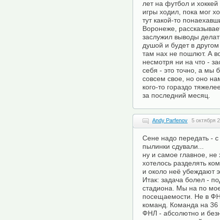
лет на футбол и хоккей 
игры ходил, пока мог хо
тут какой-то понаехавш
Воронеже, рассказывает 
заслужил выводы делать
душой и будет в друго
там нах не пошлют. А во
несмотря ни на что - з
себя - это точно, а мы
совсем свое, но оно на
кого-то гораздо тяжелее
за последний месяц.
Andy Parfenov
5 октября 2
Сене надо передать - с
пылинки сдували...
ну и самое главное, не
хотелось разделять ком
и около неё убеждают э
Итак: задача болел - п
стадиона. Мы на по мое
посещаемости. Не в Ф
команд. Команда на 36 
ФНЛ - абсолютно и без