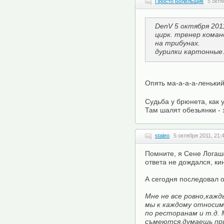
Просто Болельщик
5 октя
DenV 5 октября 2011
цирк. тренер кома
на трибунах.
дурилки картонные
Опять ма-а-а-а-леньки
Судьба у брюнета, как у
Там шалят обезьянки - 
staleo
5 октября 2011, 21:
Помните, я Сене Логаш
ответа не дождался, к
А сегодня последовал о
Мне не все ровно,каж
мы к каждому относимс
по ресторанам и т.д. 
съмеются,думаешь пр