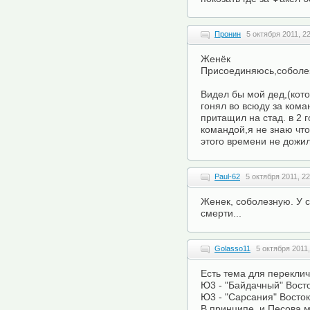
Пронин
5 октября 2011, 2
Женёк
Присоединяюсь,соболе
Видел бы мой дед,(кот
гонял во всюду за кома
притащил на стад. в 2 г
командой,я не знаю что
этого времени не дожил
Paul-62
5 октября 2011, 22
Женек, соболезную. У 
смерти...
Golasso11
5 октября 2011,
Есть тема для переклич
Ю3 - "Байдачный" Восто
Ю3 - "Сарсания" Восток
В принципе, и Песова м