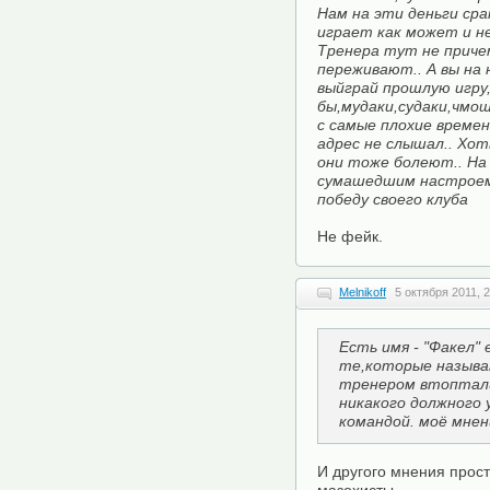
Нам на эти деньги сра
играет как может и не 
Тренера тут не приче
переживают.. А вы на 
выйграй прошлую игру
бы,мудаки,судаки,чмошн
с самые плохие времен
адрес не слышал.. Хо
они тоже болеют.. На
сумашедшим настроем.
победу своего клуба
Не фейк.
Melnikoff
5 октября 2011, 
Есть имя - "Факел"
те,которые называю
тренером втоптали 
никакого должного 
командой. моё мнен
И другого мнения прос