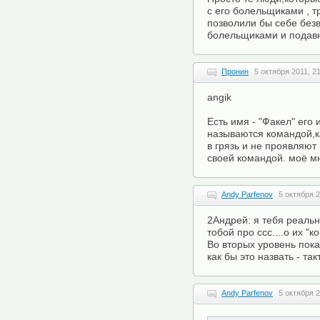
с его болельщиками , 
позволили бы себе безв
болельщиками и подав
Пронин
5 октября 2011, 2
angik
Есть имя - "Факел" его
называются командой,ка
в грязь и не проявляют
своей командой. моё м
Andy Parfenov
5 октября 2
2Андрей: я тебя реальн
тобой про ссс....о их "
Во вторых уровень пока
как бы это назвать - та
Andy Parfenov
5 октября 2