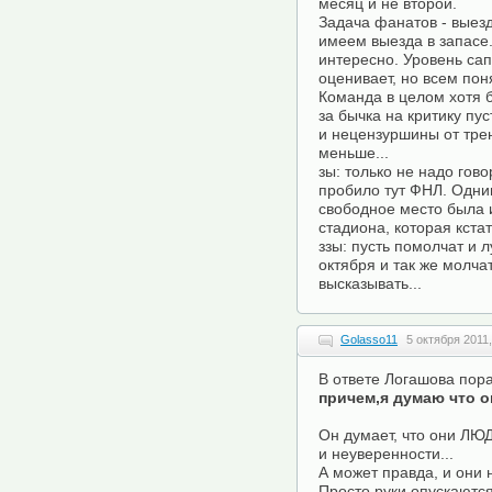
месяц и не второй.
Задача фанатов - выезд
имеем выезда в запасе.
интересно. Уровень сап
оценивает, но всем поня
Команда в целом хотя 
за бычка на критику пу
и нецензуршины от тре
меньше...
зы: только не надо гово
пробило тут ФНЛ. Одним
свободное место была
стадиона, которая кста
ззы: пусть помолчат и 
октября и так же молчат
высказывать...
Golasso11
5 октября 2011,
В ответе Логашова пор
причем,я думаю что 
Он думает, что они ЛЮ
и неуверенности...
А может правда, и он
Просто руки опускаются