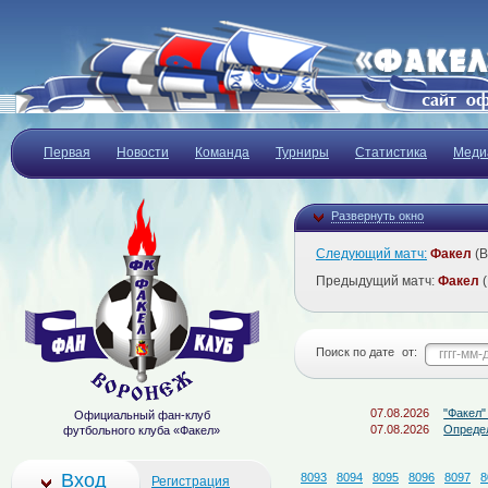
Первая
Новости
Команда
Турниры
Статистика
Меди
Развернуть окно
Следующий матч:
Факел
(В
Предыдущий матч:
Факел
(
Поиск по дате
от:
07.08.2026
"Факел" - "Дина
Официальный фан-клуб
07.08.2026
Определён сост
футбольного клуба «Факел»
Вход
8093
8094
8095
8096
8097
8
Регистрация