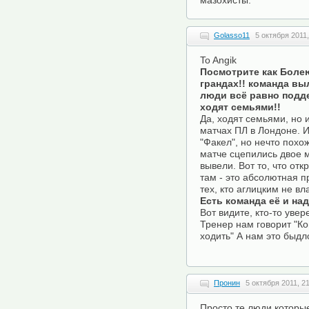
мазохисты.
Golasso11
5 октября 2011,
To Angik
Посмотрите как Болею
грандах!! команда вы
люди всё равно подде
ходят семьями!!
Да, ходят семьями, но 
матчах ПЛ в Лондоне. 
"Факел", но нечто похо
матче сцепились двое м
вывели. Вот то, что от
там - это абсолютная пр
тех, кто аглицким не вла
Есть команда её и на
Вот видите, кто-то увер
Тренер нам говорит "Ко
ходить" А нам это быдл
Пронин
5 октября 2011, 2
Просто те люди,которы