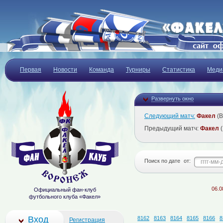
Первая
Новости
Команда
Турниры
Статистика
Меди
Развернуть окно
Следующий матч:
Факел
(В
Предыдущий матч:
Факел
(
Поиск по дате
от:
06.08.202
Официальный фан-клуб
футбольного клуба «Факел»
Вход
8162
8163
8164
8165
8166
8
Регистрация