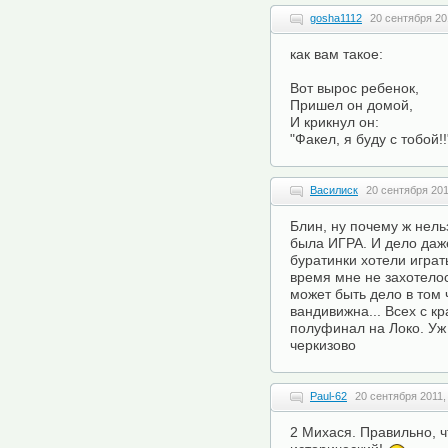
gosha1112
20 сентября 20
как вам такое:
Вот вырос ребенок,
Пришел он домой,
И крикнул он:
"Факел, я буду с тобой!!
Василиск
20 сентября 201
Блин, ну почему ж нель
была ИГРА. И дело даже
буратинки хотели играт
время мне не захотелос
может быть дело в том 
вандивижна... Всех с к
полуфинал на Локо. Уж 
черкизово
Paul-62
20 сентября 2011,
2 Михася. Правильно, ч