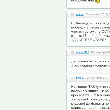
исторический!
mama
20 сентября 2011, 2
В Очередной раз убедил
побеждать , если захоче
упрутся рогом , то ОС
занять 13 побед 4 ничь
УДАЧИ ТЕБЕ ФАКЕЛ !
gosha1112
20 сентября 20
Да, можно было дожать,
а это нервная концовка
Paul-62
20 сентября 2011,
Ну воооот ТАК должен 
получил у ящика! Первы
просто СУПЕР! А голев
Хабаров-Акопянц - шеде
классно! Да фанаты не 
одних волгарей показы