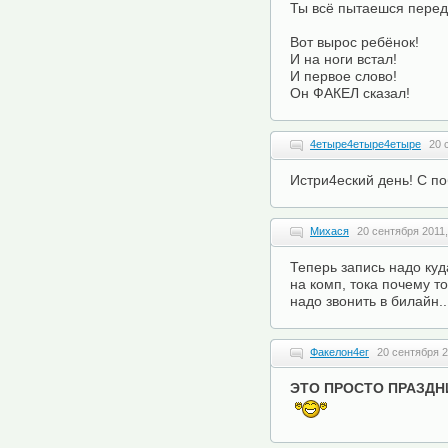
Ты всё пытаешся перед
Вот вырос ребёнок!
И на ноги встал!
И первое слово!
Он ФАКЕЛ сказал!
4етыре4етыре4етыре
20 
Истри4еский день! С по
Михася
20 сентября 2011,
Теперь запись надо куд
на комп, тока почему т
надо звонить в билайн..
Факелон4ег
20 сентября 2
ЭТО ПРОСТО ПРАЗДНИК КА