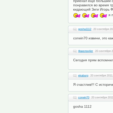
приехал еще больший ф
понравился во время т
кидающий Зиги Игорь 
я п
gosha1112
20 сентября 20
corwin70 извини, это к
Факелон4ег
20 сентября 2
Сегодня прям вспомни
ekaburg
20 сентября 2011,
Я счастлив!!! С истори
corwin70
20 сентября 2011
gosha 1112