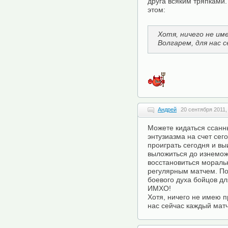
друга всяким тряпками.
этом:
Хотя, ничего не им
Волгарем, для нас 
Андрей
20 сентября 2011,
Можете кидаться ссанн
энтузиазма на счет сего
проиграть сегодня и вы
выложиться до изнеможе
восстановиться мораль
регулярным матчем. По
боевого духа бойцов д
ИМХО!
Хотя, ничего не имею п
нас сейчас каждый матч