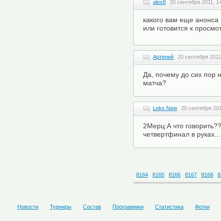
alex8
20 сентября 2011, 1
какого вам еще анонса 
или готовится к просмо
Артений
20 сентября 2011
Да, почему до сих пор 
матча?
Leks New
20 сентября 201
2Мерц:А что говорить??
четвертфинал в руках...
8164
8165
8166
8167
8168
8
Новости
Турниры
Состав
Программки
Статистика
Фотки