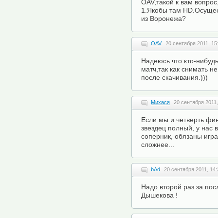
OAV,такой к вам вопрос
1.Якобы там HD.Осущес
из Воронежа?
OAV
20 сентября 2011, 15
Надеюсь что кто-нибуд
матч,так как снимать н
после скачивания.)))
Михася
20 сентября 2011,
Если мы и четверть фи
звездец полный, у нас в
соперник, обязаны игр
сложнее...
bAd
20 сентября 2011, 14:
Надо второй раз за пос
Дышекова !