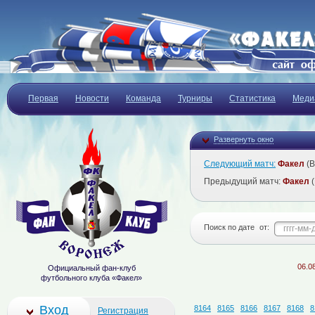
Первая
Новости
Команда
Турниры
Статистика
Меди
Развернуть окно
Следующий матч:
Факел
(В
Предыдущий матч:
Факел
(
Поиск по дате
от:
06.08.2026
Официальный фан-клуб
футбольного клуба «Факел»
Вход
8164
8165
8166
8167
8168
8
Регистрация