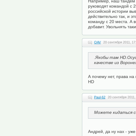
Например, наш тандем 
руководят командой с 2
российской истории выв
действительно так, и э
команду с 20 места. А 
добавит. Увольнять так
OAV
20 сентября 2011, 17
.Якобы там HD.Осу
качестве из Вороне
А почему нет, права на 
HD
Paul-62
20 сентября 2011,
Можете кидаться 
Андрей, да ну нах - уже