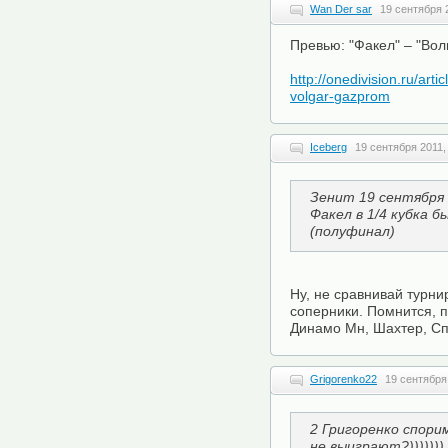
Wan Der sar
19 сентября 
Превью: "Факел" – "Вол
http://onedivision.ru/art
volgar-gazprom
Iceberg
19 сентября 2011,
Зенит 19 сентября 
Факел в 1/4 кубка бы
(полуфинал)
Ну, не сравнивай турн
соперники. Помнится, п
Динамо Мн, Шахтер, Сп
Grigorenko22
19 сентября
2 Григоренко спори
не выиграют?)))))))