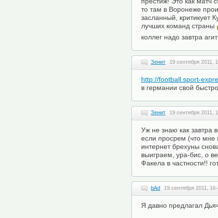
престиж! Это как матч с
то там в Воронеже прои
засланный, критикует К
лучших команд страны
коллег надо завтра агит
Зенит
19 сентября 2011, 1
http://football.sport-exp
в германии свой быстро
Зенит
19 сентября 2011, 1
Уж не знаю как завтра 
если просрем (что мне
интернет брехуны снова 
выиграем, ура-бис, о в
Факела в частности!! гот
bAd
19 сентября 2011, 16:
Я давно предлагал Дья