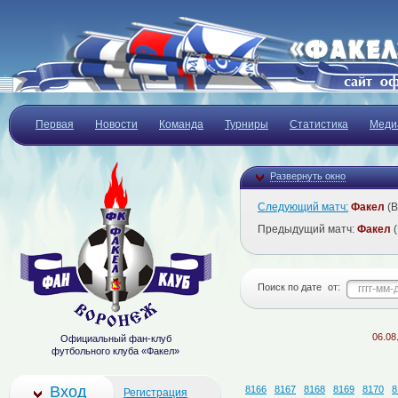
Первая
Новости
Команда
Турниры
Статистика
Меди
Развернуть окно
Следующий матч:
Факел
(В
Предыдущий матч:
Факел
(
Поиск по дате
от:
06.08.2026
Официальный фан-клуб
футбольного клуба «Факел»
Вход
8166
8167
8168
8169
8170
8
Регистрация