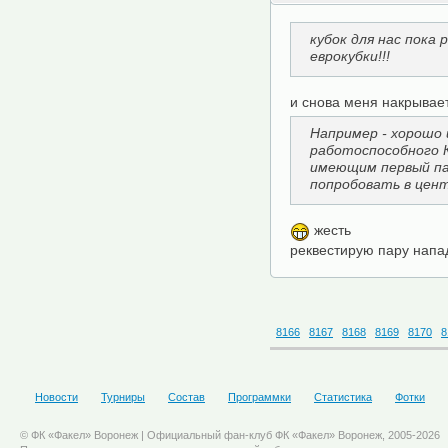
кубок для нас пока
еврокубки!!!
и снова меня накрывае
Например - хорошо 
работоспособного 
имеющим первый па
попробовать в цен
жесть
реквестирую пару напа
8166
8167
8168
8169
8170
8
Новости
Турниры
Состав
Программки
Статистика
Фотки
© ФК «Факел» Воронеж | Официальный фан-клуб ФК «Факел» Воронеж, 2005-2026