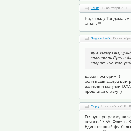
Зенит
19 сентября 2011, 1
Надеюсь у Тандема ума
страну!!!
Grigorenko22
19 сентября
ну а выиграем, ура-
спаситель Руси и Ф
спорить на что угодн
давай поспорим :)
если наши завтра выигр
великий и могучий КСС,
предлагай ставку :)
Мерц
19 сентября 2011, 1
Глянул программу на зав
начало 17.55, Факел - 
Единственный футбольн