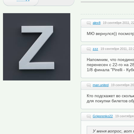
alex8
19 сентября 2011, 2
МЮ вернулся)) посмотри
zzz
19 сентября 2011, 22:
Напомним, что поединок
перенесен с 22-го на 2
1/8 финала "Pirelli - Ку
man.united
19 сентября 20
Кто подскажет во сколь
для покупки билетов об
Grigorenko22
19 сентября
У меня вопрос, вот