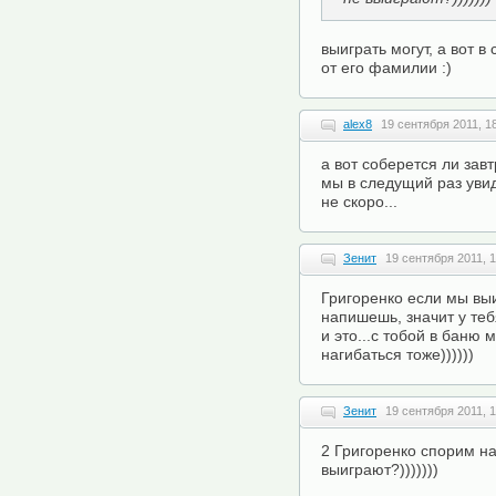
выиграть могут, а вот в
от его фамилии :)
alex8
19 сентября 2011, 1
а вот соберется ли зав
мы в следущий раз уви
не скоро...
Зенит
19 сентября 2011, 1
Григоренко если мы выи
напишешь, значит у теб
и это...с тобой в баню
нагибаться тоже))))))
Зенит
19 сентября 2011, 1
2 Григоренко спорим на
выиграют?)))))))