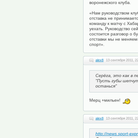
воронежского клуба.
«Нам руководством клу
отставка не принимает
команду к матчу с Хаба
уехать. Руководство се
состоится разговор о 
отставки мы не меняем
спорт».
alex8
13 сентября 2011, 2
Серёга, это как в п
"Пусть губы шепчут
останься"
Мерц +мильен!
alex8
13 сентября 2011, 2
http://news.sport-ex