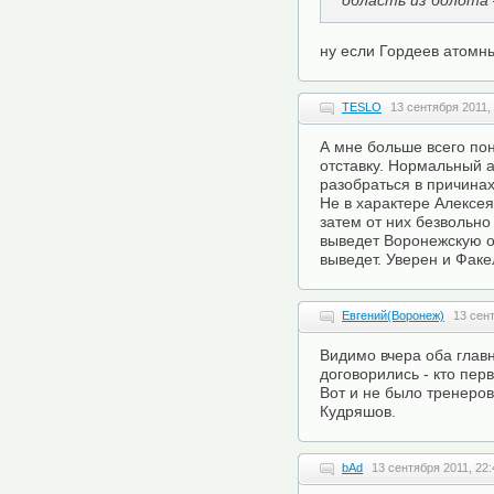
область из болота
ну если Гордеев атомн
TESLO
13 сентября 2011,
А мне больше всего по
отставку. Нормальный 
разобраться в причинах 
Не в характере Алексея
затем от них безвольно 
выведет Воронежскую о
выведет. Уверен и Факел
Евгений(Воронеж)
13 сент
Видимо вчера оба глав
договорились - кто пер
Вот и не было тренеро
Кудряшов.
bAd
13 сентября 2011, 22: