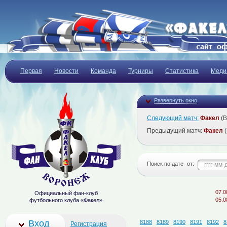
Первая
Новости
Команда
Турниры
Статистика
Меди
Развернуть окно
Следующий матч:
Факел
(В
Предыдущий матч:
Факел
(
Поиск по дате
от:
07.08.2026
Официальный фан-клуб
05.08.2026
футбольного клуба «Факел»
Вход
8188
8189
8190
8191
8192
8
Регистрация