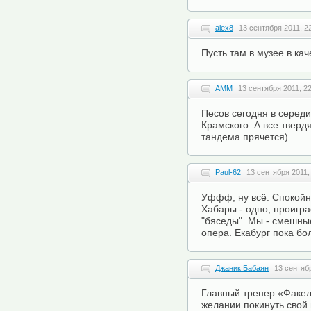
alex8
13 сентября 2011, 2
Пусть там в музее в кач
AMM
13 сентября 2011, 2
Песов сегодня в серед
Крамского. А все твердя
тандема прячется)
Paul-62
13 сентября 2011,
Уффф, ну всё. Спокойн
Хабары - одно, проигр
"бяседы". Мы - смешны
опера. Екабург пока бо
Джаник Бабаян
13 сентябр
Главный тренер «Факел
желании покинуть свой 