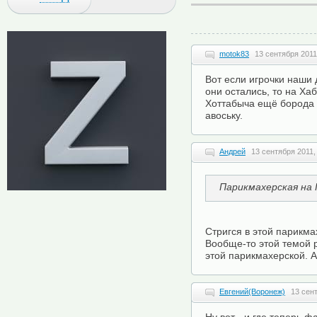
motok83
13 сентября 2011
Вот если игрочки наши 
они остались, то на Ха
Хоттабыча ещё борода 
авоську.
Андрей
13 сентября 2011,
Парикмахерская на
Стригся в этой парикма
Вообще-то этой темой р
этой парикмахерской. А
Евгений(Воронеж)
13 сент