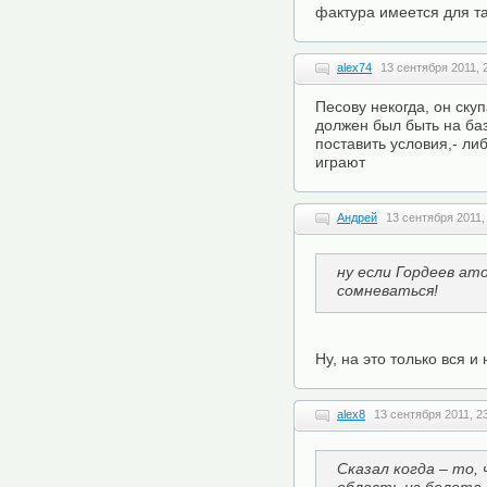
фактура имеется для т
alex74
13 сентября 2011, 
Песову некогда, он ску
должен был быть на ба
поставить условия,- либ
играют
Андрей
13 сентября 2011,
ну если Гордеев ат
сомневаться!
Ну, на это только вся и 
alex8
13 сентября 2011, 2
Сказал когда – то,