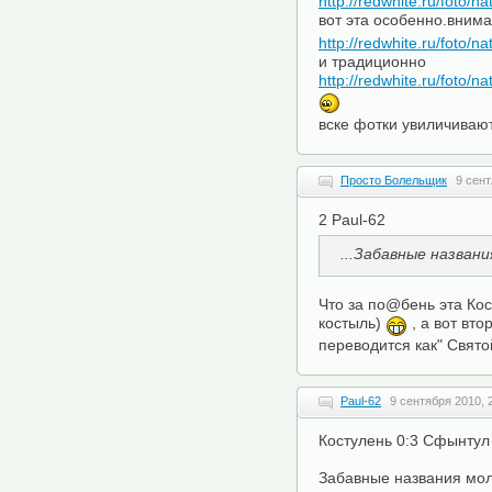
http://redwhite.ru/foto/n
вот эта особенно.внима
http://redwhite.ru/foto/n
и традиционно
http://redwhite.ru/foto/n
вске фотки увиличиваю
Просто Болельщик
9 сент
2 Paul-62
...Забавные названи
Что за по@бень эта Кос
костыль)
, а вот вт
переводится как" Свято
Paul-62
9 сентября 2010, 
Костулень 0:3 Сфынтул
Забавные названия мол