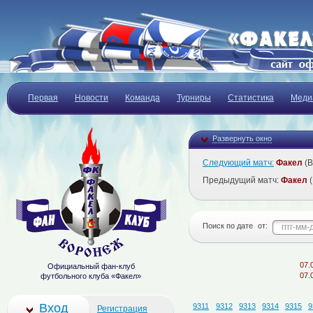
Первая
Новости
Команда
Турниры
Статистика
Меди
Развернуть окно
Следующий матч:
Факел
(В
Предыдущий матч:
Факел
(
Поиск по дате
от:
07.08.202
Официальный фан-клуб
07.08.202
футбольного клуба «Факел»
Вход
9311
9312
9313
9314
9315
9
Регистрация