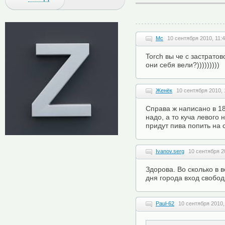
Mc
10 сентября 2010, 11:
Torch вы че с застратов
они себя вели?)))))))))
Женёк
10 сентября 2010, 
Справа ж написано в 18
надо, а то куча левого 
придут пива попить на 
Ivanov.serg
10 сентября 2
Здорова. Во сколько в 
дня города вход свобо
Paul-62
10 сентября 2010,