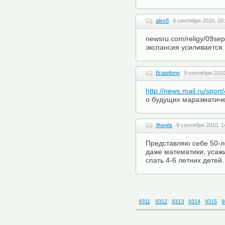
alex8
9 сентября 2010, 20
newsru.com/religy/09se
экспансия усиливается.
Bratellone
9 сентября 2010
http://news.mail.ru/spor
о будущих маразматич
Женёк
9 сентября 2010, 1
Представляю себе 50-л
даже математики, усаж
спать 4-6 летних детей
9311
9312
9313
9314
9315
9