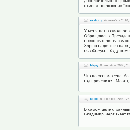
дополнительного времен
отменят положение "вне
ekaburg
9 сентября 2010, 
У меня нет возможности
Обращаюсь к Президент
новостную ленту самос
Харош надеяться на дяд
освобожусь - буду помо
Мерц
9 сентября 2010, 23
Что по осени-весне, бо
год прояснится. Может,
Мерц
9 сентября 2010, 23
В самом деле странный 
Владимир, чёрт знает 