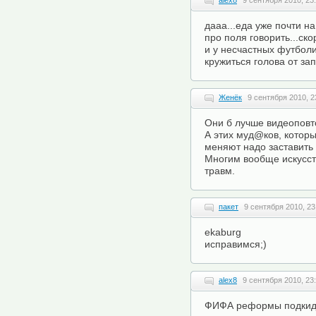
alex8
9 сентября 2010, 23
дааа...еда уже почти н
про поля говорить...ск
и у несчастных футболи
кружиться голова от зап
Женёк
9 сентября 2010, 2
Они б лучше видеоповт
А этих муд@ков, котор
меняют надо заставить 
Многим вообще искусст
травм.
пакет
9 сентября 2010, 23
ekaburg
исправимся;)
alex8
9 сентября 2010, 23
ФИФА реформы подкиды