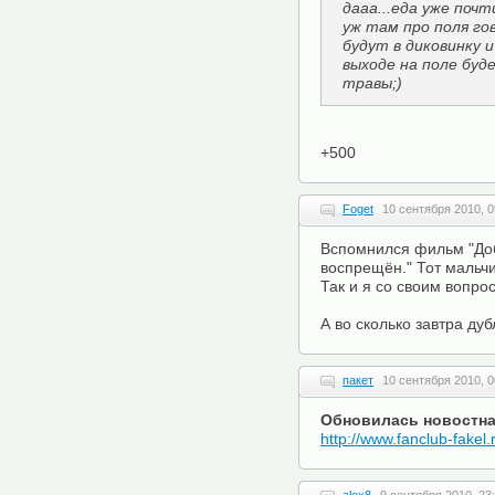
дааа...еда уже почт
уж там про поля го
будут в диковинку 
выходе на поле буд
травы;)
+500
Foget
10 сентября 2010, 0
Вспомнился фильм "Доб
воспрещён." Тот мальчик
Так и я со своим вопро
А во сколько завтра дуб
пакет
10 сентября 2010, 0
Обновилась новостная 
http://www.fanclub-fakel.