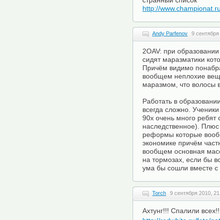
странный список
http://www.championat.r
Andy Parfenov
9 сентября 
2OAV: при образовании 
сидят маразматики кот
Причём видимо понабра
вообщем неплохие вещи
маразмом, что волосы 
Работать в образовани
всегда сложно. Ученики
90х очень много ребят 
наследственное). Плюс 
реформы которые вообщ
экономике причём частн
вообщем основная масс
на тормозах, если бы в
ума бы сошли вместе с 
Torch
9 сентября 2010, 21
Ахтунг!!! Спалили всех!