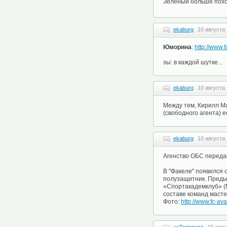
Зеленый больше похож
ekaburg
10 августа 
Юморина
:
http://www.
зы: в каждой шутке...
ekaburg
10 августа 
Между тем, Кирилл Ма
(свободного агента) 
ekaburg
10 августа 
Агенство ОБС переда
В "Факеле" появился о
полузащитник. Предыд
«Спортакадемклуб» (М
составе команд масте
Фото:
http://www.fc-a