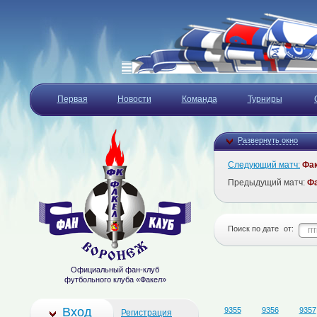
Первая
Новости
Команда
Турниры
Развернуть окно
Следующий матч:
Фа
Предыдущий матч:
Ф
Поиск по дате
от:
Официальный фан-клуб
футбольного клуба «Факел»
Вход
9355
9356
9357
Регистрация