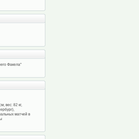
шего Факела"
, вес: 82 кг,
ербург),
иальных матчей в
мы