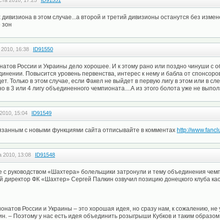
ста 2010, 17:25
ID91551
дивизиона в этом случае...а второй и третий дивизионы останутся без измен
 зон
 2010, 16:38
ID91550
тов России и Украины дело хорошее. И к этому рано или поздно чинуши с о
инении. Повысится уровень первенства, интерес к нему и бабла от спонсоров
т. Только в этом случае, если Факел не выйдет в первую лигу в этом или в сл
о в 3 или 4 лигу объединенного чемпионата....А из этого болота уже не выпол
2010, 15:04
ID91549
вязанным с новыми функциями сайта отписывайте в комментах
http://www.fancl
а 2010, 13:08
ID91548
е с руководством «Шахтера» болельщики затронули и тему объединения чемп
 директор ФК «Шахтер» Сергей Палкин озвучил позицию донецкого клуба кас
натов России и Украины – это хорошая идея, но сразу нам, к сожалению, не 
ин. – Поэтому у нас есть идея объединить розыгрыши Кубков и таким образо