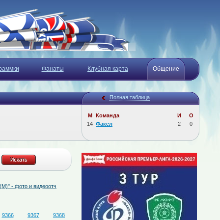
раммки
Фанаты
Клубная карта
Общение
Полная таблица
М
Команда
И
О
14
Факел
2
0
фото и видеоотчёт
05.08.2026
"Факел" - "Динамо (М)": комментарий тренера
9366
9367
9368