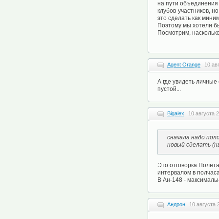
на пути объединения 
клубов-участников, но
это сделать как миним
Поэтому мы хотели б
Посмотрим, насколько
Agent Orange
10 ав
А где увидеть личные
пустой...
Bigalex
10 августа 2
сначала надо пол
новый сделать (н
Это отговорка Полета
интервалом в полчаса
В Ан-148 - максималь
Андрон
10 августа 