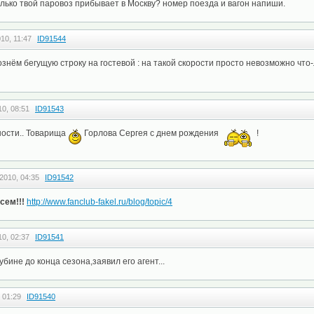
колько твой паровоз прибывает в Москву? номер поезда и вагон напиши.
10, 11:47
ID91544
знём бегущую строку на гостевой : на такой скорости просто невозможно что-
10, 08:51
ID91543
ости.. Товарища
Горлова Сергея с днем рождения
!
2010, 04:35
ID91542
сем!!!
http://www.fanclub-fakel.ru/blog/topic/4
10, 02:37
ID91541
бине до конца сезона,заявил его агент...
 01:29
ID91540