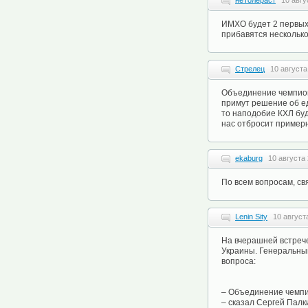
неТолераст
10 авгу
ИМХО будет 2 первых 
прибавятся несколько
Стрелец
10 августа
Объединение чемпиона
примут решение об ед
то наподобие КХЛ буде
нас отбросит примерн
ekaburg
10 августа 
По всем вопросам, с
Lenin Sity
10 август
На вчерашней встреч
Украины. Генеральный
вопроса:
– Объединение чемпио
– сказал Сергей Палк