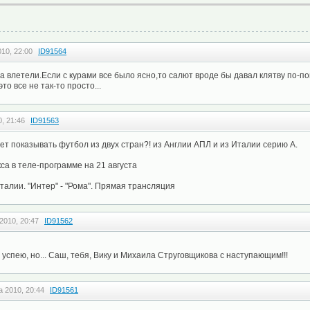
010, 22:00
ID91564
а влетели.Если с курами все было ясно,то салют вроде бы давал клятву по-по
то все не так-то просто...
, 21:46
ID91563
ет показывать футбол из двух стран?! из Англии АПЛ и из Италии серию А.
са в теле-программе на 21 августа
талии. "Интер" - "Рома". Прямая трансляция
2010, 20:47
ID91562
 успею, но... Саш, тебя, Вику и Михаила Струговщикова с наступающим!!!
а 2010, 20:44
ID91561