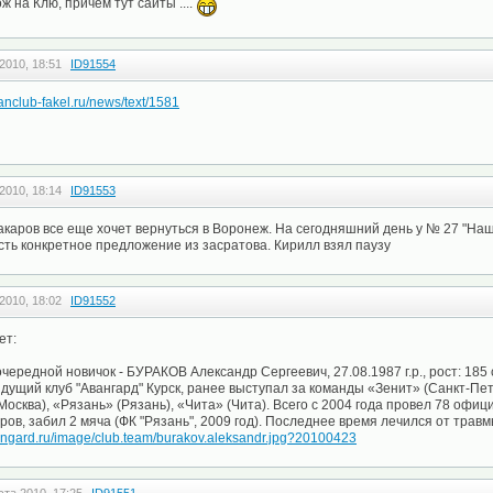
 на Клю, причем тут сайты ....
2010, 18:51
ID91554
fanclub-fakel.ru/news/text/1581
2010, 18:14
ID91553
каров все еще хочет вернуться в Воронеж. На сегодняшний день у № 27 "На
есть конкретное предложение из засратова. Кирилл взял паузу
2010, 18:02
ID91552
ет:
чередной новичок - БУРАКОВ Александр Сергеевич, 27.08.1987 г.р., рост: 185 см
ущий клуб "Авангард" Курск, ранее выступал за команды «Зенит» (Санкт-Пет
осква), «Рязань» (Рязань), «Чита» (Чита). Всего с 2004 года провел 78 офиц
ров, забил 2 мяча (ФК "Рязань", 2009 год). Последнее время лечился от трав
vangard.ru/image/club.team/burakov.aleksandr.jpg?20100423