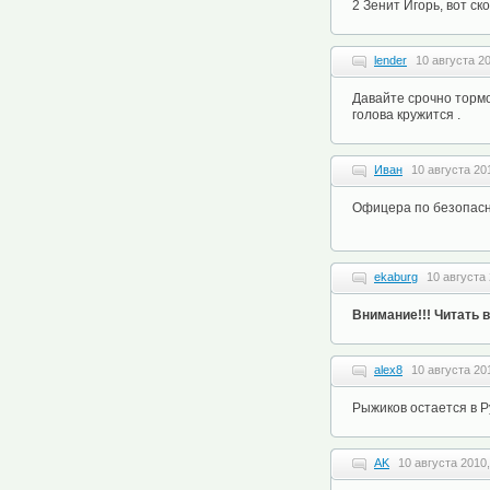
2 Зенит Игорь, вот с
lender
10 августа 20
Давайте срочно тормо
голова кружится .
Иван
10 августа 20
Офицера по безопасн
ekaburg
10 августа 
Внимание!!! Читать в
alex8
10 августа 20
Рыжиков остается в Ру
AK
10 августа 2010,