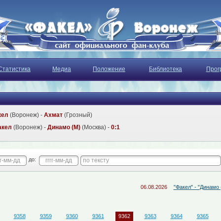
Статистика
Медиа
Положение
Библиотека
Прог
кел
(Воронеж) -
Ахмат
(Грозный)
акел
(Воронеж) -
Динамо (М)
(Москва) -
0:1
до:
06.08.2026
"Факел" - "Динамо (М)" - 
9358
9359
9360
9361
9362
9363
9364
9365