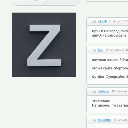
vikenti
10 августа 2
Куры и Белгород-снов
лигу.А на самом деле э
Bart
10 августа 2010
неужели россия-2 буд
это на сайте спортбок
Футбол. Суперкубок И
ekaburg
10 августа 
2Bratellone
Не уверен, что завтра
Bratellone
10 август