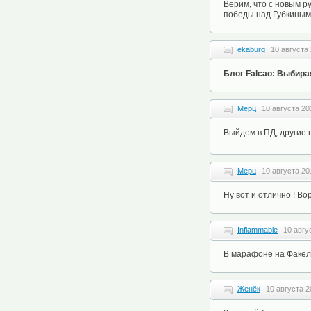
Верим, что с новым р
победы над Губкиным
ekaburg
10 августа 
Блог Falcao: Выбира
Мерц
10 августа 20
Выйдем в ПД, другие 
Мерц
10 августа 20
Ну вот и отлично ! 
Inflammable
10 авгу
В марафоне на Факел 
Женёк
10 августа 2