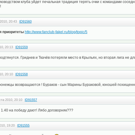
уководством клуба уйдет печальная традиция терять очки с командами сосед
!
2010, 20:43
ID91560
я приоритеты
http://www.fanclub-fakel.ru/blog/topic/5
10, 20:13
ID91559
подтянутся. Гриднев и Ткачёв потеряли место в Крыльях, но вторая лига не д
10, 20:10
ID91558
Воронежцы возвращаются ! Бураков - сын Марины Бураковой, юношей похищенн
ста 2010, 20:10
ID91557
1.40 на победу дают! Лябо договорняк???
010, 19:20
ID91555