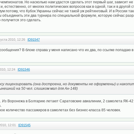
чемпионатов. Но насколько нам удастся сделать этот первый шаг, зависит не
 и, естественно, от многих политических вопросов как в одной, так и в другой
ум потому, что Кубок Украины сейчас не такой уж рейтинговый. И в России та
ы объединить эти два турнира по специальной формуле, которую сейчас раз
 получится это сделать.
густа 2010, 12:26
ID91547
 сообщения? В блоке справа у меня написано что их два, по ссылке попадаю в 
010, 12:24
ID91546
осу лицензировать (она достроена, но документы не оформлены) и накопи
ынешний на 50 чел. слишком мал для Ан-148)
. Из Воронежа в Болгарию летают Саратовские авиалинии, 2 самолета ЯК-42 (
.
ное количество пассажиров в самолетах без бизнес-класса 85 человек.
2010, 12:01
ID91545