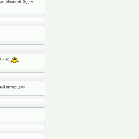
них областей. Ждем
ля них
ый питерцами !