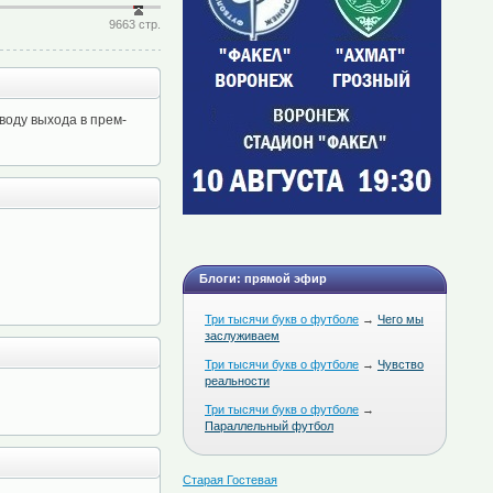
9663 стр.
воду выхода в прем-
Блоги: прямой эфир
Три тысячи букв о футболе
→
Чего мы
заслуживаем
Три тысячи букв о футболе
→
Чувство
реальности
Три тысячи букв о футболе
→
Параллельный футбол
Старая Гостевая