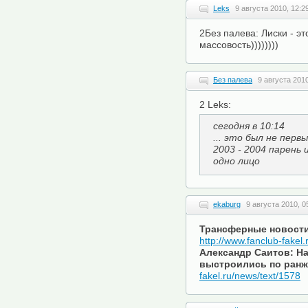
Leks
9 августа 2010, 12:2
2Без палева: Лиски - э
массовость))))))))
Без палева
9 августа 2010
2 Leks:
сегодня в 10:14
... это был не перв
2003 - 2004 парень 
одно лицо
ekaburg
9 августа 2010, 0
Трансферные новости
http://www.fanclub-fakel
Александр Саитов: Н
выстроились по ран
fakel.ru/news/text/1578