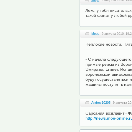
Лекс, у тебя писательск
такой фанат у любой д
Мерц
9 августа 2010, 19:2
Неплохие новости, Пята
===================
- С начала следующего
прямые рейсы из Воро
Эмираты, Египет, Испан
воронежской авиакомпа
будут осуществляться 
машины поступят к нам
Andrey10205
9 августа 20
Сарсания возглавит «Ф
http://news.moe-online.r