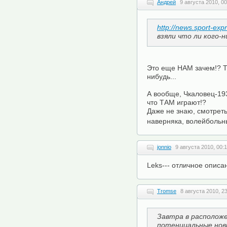
Андрей
9 августа 2010, 00
http://news.sport-ex
взяли что ли кого-н
Это еще НАМ зачем!? Ту
нибудь...
А вообще, Чкаловец-19
что ТАМ играют!?
Даже не знаю, смотреть 
наверняка, волейбольны
jonnio
9 августа 2010, 00:
Leks--- отличное опис
Tromse
8 августа 2010, 2
Завтра в располож
потенциальные нови