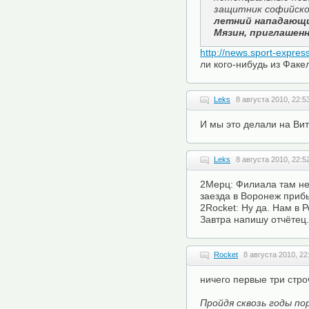
защитник софийско
летний нападающи
Мязин, приглашен
http://news.sport-expre
ли кого-нибудь из Факе
Leks
8 августа 2010, 22:5
И мы это делали на Вит
Leks
8 августа 2010, 22:5
2Мерц: Филиала там не
заезда в Воронеж приб
2Rocket: Ну да. Нам в 
Завтра напишу отчётец.
Rocket
8 августа 2010, 22
ничего первые три стро
Пройдя сквозь годы по