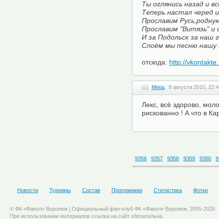
Ты оглянись назад и в
Теперь настал черед 
Прославим Русь,родную
Прославим "Витязь" и 
И за Подольск за наш 
Споём мы песню нашу в
отсюда:
http://vkontakt
Мерц
8 августа 2010, 22:4
Лекс, всё здорово, моло
рискованно ! А что в К
9356
9357
9358
9359
9360
9
Новости
Турниры
Состав
Программки
Статистика
Фотки
© ФК «Факел» Воронеж | Официальный фан-клуб ФК «Факел» Воронеж, 2005-2026
При использовании материалов ссылка на сайт обязательна.