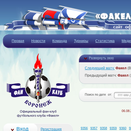
Первая
Новости
Команда
Турниры
Статистика
Меди
Развернуть окно
Следующий матч:
Факел
(В
Предыдущий матч:
Факел
(
Поиск по дате
от:
06.08.2026
Официальный фан-клуб
футбольного клуба «Факел»
Вход
9356
9357
9358
9359
9360
9
Регистрация