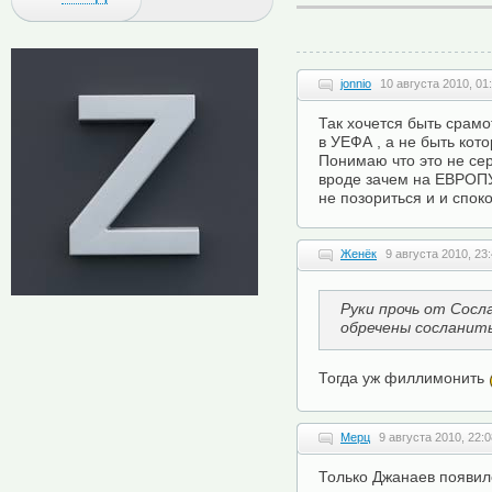
jonnio
10 августа 2010, 01
Так хочется быть срам
в УЕФА , а не быть кото
Понимаю что это не сер
вроде зачем на ЕВРОПУ
не позориться и и споко
Женёк
9 августа 2010, 23
Руки прочь от Сосл
обречены сосланит
Тогда уж филлимонить
Мерц
9 августа 2010, 22:0
Только Джанаев появил