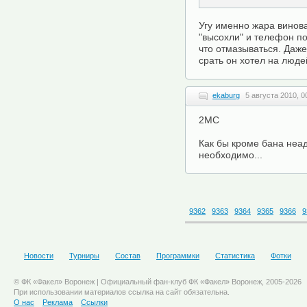
Угу именно жара винова
"высохли" и телефон по
что отмазываться. Даже
срать он хотел на люде
ekaburg
5 августа 2010, 0
2МС
Как бы кроме бана неа
необходимо...
9362
9363
9364
9365
9366
9
Новости
Турниры
Состав
Программки
Статистика
Фотки
© ФК «Факел» Воронеж | Официальный фан-клуб ФК «Факел» Воронеж, 2005-2026
При использовании материалов ссылка на сайт обязательна.
О нас
Реклама
Ссылки