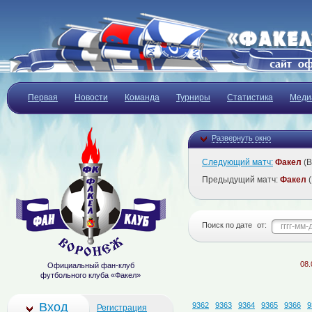
Первая
Новости
Команда
Турниры
Статистика
Меди
Развернуть окно
Следующий матч:
Факел
(В
Предыдущий матч:
Факел
(
Поиск по дате
от:
08.08.202
Официальный фан-клуб
футбольного клуба «Факел»
Вход
9362
9363
9364
9365
9366
9
Регистрация